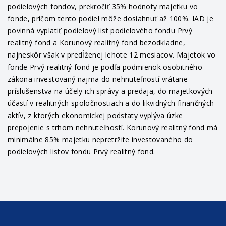
podielových fondov, prekročiť 35% hodnoty majetku vo
fonde, pričom tento podiel môže dosiahnuť až 100%. IAD je
povinná vyplatiť podielový list podielového fondu Prvý
realitný fond a Korunový realitný fond bezodkladne,
najneskôr však v predĺženej lehote 12 mesiacov. Majetok vo
fonde Prvý realitný fond je podľa podmienok osobitného
zákona investovaný najmä do nehnuteľností vrátane
príslušenstva na účely ich správy a predaja, do majetkových
účastí v realitných spoločnostiach a do likvidných finančných
aktív, z ktorých ekonomickej podstaty vyplýva úzke
prepojenie s trhom nehnuteľností. Korunový realitný fond má
minimálne 85% majetku nepretržite investovaného do
podielových listov fondu Prvý realitný fond.