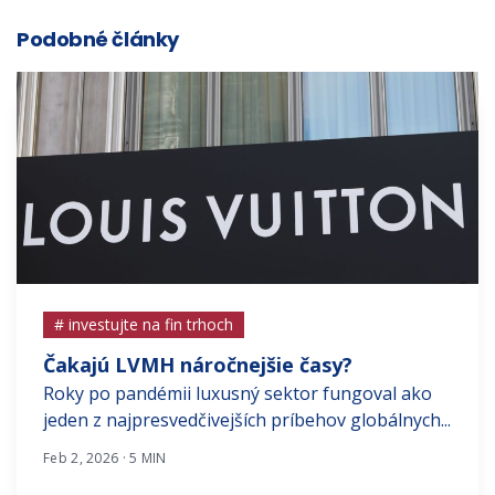
Podobné články
# investujte na fin trhoch
Čakajú LVMH náročnejšie časy?
Roky po pandémii luxusný sektor fungoval ako
jeden z najpresvedčivejších príbehov globálnych...
Feb 2, 2026 · 5 MIN