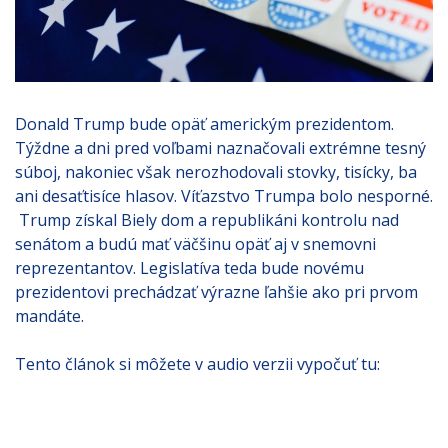
Donald Trump bude opäť americkým prezidentom.
Týždne a dni pred voľbami naznačovali extrémne tesný
súboj, nakoniec však nerozhodovali stovky, tisícky, ba
ani desaťtisíce hlasov. Víťazstvo Trumpa bolo nesporné.
Trump získal Biely dom a republikáni kontrolu nad
senátom a budú mať väčšinu opäť aj v snemovni
reprezentantov. Legislatíva teda bude novému
prezidentovi prechádzať výrazne ľahšie ako pri prvom
mandáte.
Tento článok si môžete v audio verzii vypočuť tu: