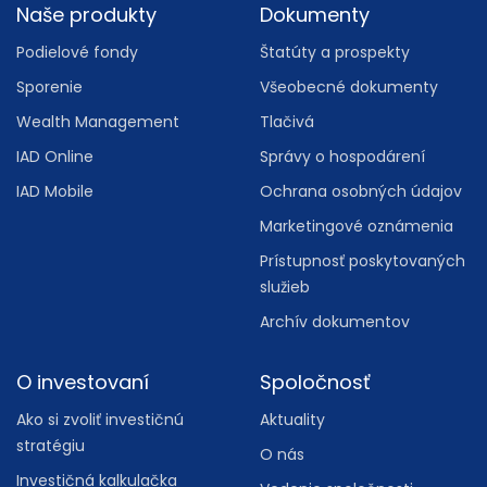
Footer
Naše produkty
Dokumenty
Podielové fondy
Štatúty a prospekty
Sporenie
Všeobecné dokumenty
Wealth Management
Tlačivá
IAD Online
Správy o hospodárení
IAD Mobile
Ochrana osobných údajov
Marketingové oznámenia
Prístupnosť poskytovaných
služieb
Archív dokumentov
O investovaní
Spoločnosť
Ako si zvoliť investičnú
Aktuality
stratégiu
O nás
Investičná kalkulačka