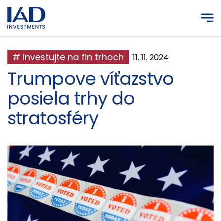
Prejsť na hlavný obsah
# investujte na fin trhoch
11. 11. 2024
Trumpove víťazstvo
posiela trhy do
stratosféry