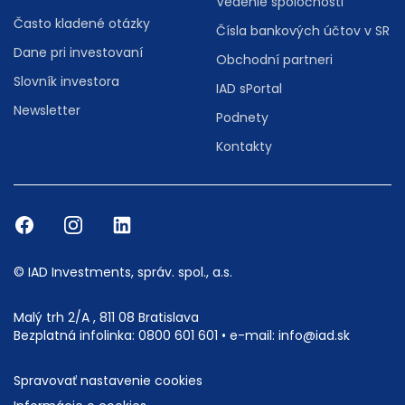
Vedenie spoločnosti
Často kladené otázky
Čísla bankových účtov v SR
Dane pri investovaní
Obchodní partneri
Slovník investora
IAD sPortal
Newsletter
Podnety
Kontakty
© IAD Investments, správ. spol., a.s.
Malý trh 2/A , 811 08 Bratislava
Bezplatná infolinka:
0800 601 601
• e-mail:
info@iad.sk
Spravovať nastavenie cookies