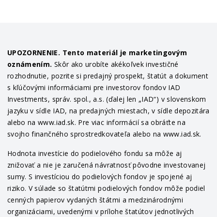
UPOZORNENIE. Tento materiál je marketingovým
oznámením.
Skôr ako urobíte akékoľvek investičné
rozhodnutie, pozrite si predajný prospekt, štatút a dokument
s kľúčovými informáciami pre investorov fondov IAD
Investments, správ. spol., a.s. (ďalej len „IAD“) v slovenskom
jazyku v sídle IAD, na predajných miestach, v sídle depozitára
alebo na www.iad.sk. Pre viac informácií sa obráťte na
svojho finančného sprostredkovateľa alebo na www.iad.sk.
Hodnota investície do podielového fondu sa môže aj
znižovať a nie je zaručená návratnosť pôvodne investovanej
sumy. S investíciou do podielových fondov je spojené aj
riziko. V súlade so štatútmi podielových fondov môže podiel
cenných papierov vydaných štátmi a medzinárodnými
organizáciami, uvedenými v prílohe štatútov jednotlivých