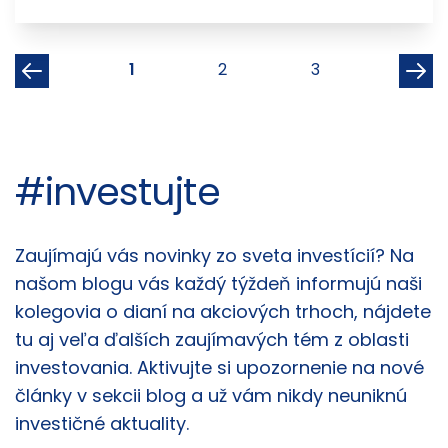
1
2
3
#investujte
Články
Zaujímajú vás novinky zo sveta investícií? Na
našom blogu vás každý týždeň informujú naši
kolegovia o dianí na akciových trhoch, nájdete
tu aj veľa ďalších zaujímavých tém z oblasti
investovania. Aktivujte si upozornenie na nové
články v sekcii blog a už vám nikdy neuniknú
investičné aktuality.