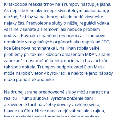
Krátkodobá reakcia trhov na Trumpov nástup je jasná.
Ak nepríde k nejakým nepredvídateľným udalostiam, je
možné, že trhy sa na dobrej nálade budú viesť ešte
nejaký čas. Predvolebné sľuby o nižšej regulácii vďaka
väčšine v senáte a snemovni asi nebude problém
dodržať. Rovnako finančné trhy ocenia aj Trumpove
nominácie v regulačných orgánoch ako napríklad FTC,
kde Bidenova nominantka Lina Khan robila veľké
problémy pri takmer každom ohlásenom M&A v snahe
zabezpečiť dostatočnú konkurenciu na trhu a ochrániť
tak spotrebiteľa. Trumpov podporovateľ Elon Musk
môže narobiť vietor v byrokracii a niektoré jeho nápady
môžu pomôcť ekonomike.
Na druhej strane predpovedné sľuby môžu naraziť na
realitu. Trump sľuboval výrazné zníženie daní
a zavedenie taríf na všetky dovozy z celého sveta,
hlavne na Čínu. Nízke dane znejú vábne, ale krajina,