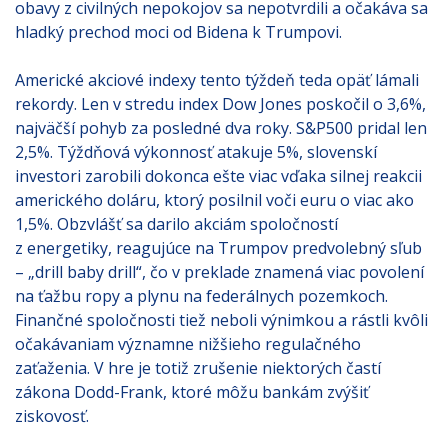
obavy z civilných nepokojov sa nepotvrdili a očakáva sa
hladký prechod moci od Bidena k Trumpovi.
Americké akciové indexy tento týždeň teda opäť lámali
rekordy. Len v stredu index Dow Jones poskočil o 3,6%,
najväčší pohyb za posledné dva roky. S&P500 pridal len
2,5%. Týždňová výkonnosť atakuje 5%, slovenskí
investori zarobili dokonca ešte viac vďaka silnej reakcii
amerického doláru, ktorý posilnil voči euru o viac ako
1,5%. Obzvlášť sa darilo akciám spoločností
z energetiky, reagujúce na Trumpov predvolebný sľub
– „drill baby drill“, čo v preklade znamená viac povolení
na ťažbu ropy a plynu na federálnych pozemkoch.
Finančné spoločnosti tiež neboli výnimkou a rástli kvôli
očakávaniam významne nižšieho regulačného
zaťaženia. V hre je totiž zrušenie niektorých častí
zákona Dodd-Frank, ktoré môžu bankám zvýšiť
ziskovosť.