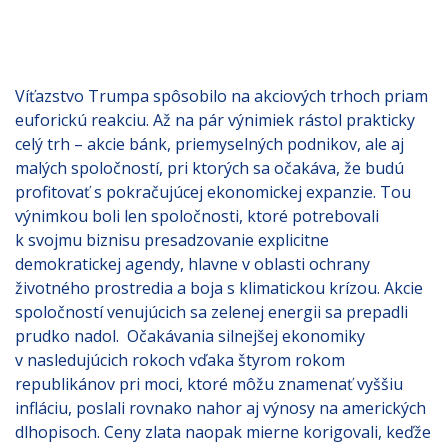
Víťazstvo Trumpa spôsobilo na akciových trhoch priam
euforickú reakciu. Až na pár výnimiek rástol prakticky
celý trh – akcie bánk, priemyselných podnikov, ale aj
malých spoločností, pri ktorých sa očakáva, že budú
profitovať s pokračujúcej ekonomickej expanzie. Tou
výnimkou boli len spoločnosti, ktoré potrebovali
k svojmu biznisu presadzovanie explicitne
demokratickej agendy, hlavne v oblasti ochrany
životného prostredia a boja s klimatickou krízou. Akcie
spoločností venujúcich sa zelenej energii sa prepadli
prudko nadol. Očakávania silnejšej ekonomiky
v nasledujúcich rokoch vďaka štyrom rokom
republikánov pri moci, ktoré môžu znamenať vyššiu
infláciu, poslali rovnako nahor aj výnosy na amerických
dlhopisoch. Ceny zlata naopak mierne korigovali, keďže