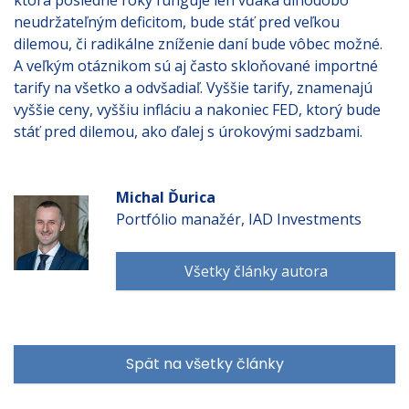
ktorá posledné roky funguje len vďaka dlhodobo
neudržateľným deficitom, bude stáť pred veľkou
dilemou, či radikálne zníženie daní bude vôbec možné.
A veľkým otáznikom sú aj často skloňované importné
tarify na všetko a odvšadiaľ. Vyššie tarify, znamenajú
vyššie ceny, vyššiu infláciu a nakoniec FED, ktorý bude
stáť pred dilemou, ako ďalej s úrokovými sadzbami.
Michal Ďurica
Portfólio manažér, IAD Investments
Všetky články autora
Spät na všetky články