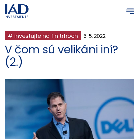
Prejsť na hlavný obsah
# investujte na fin trhoch
5. 5. 2022
V čom sú velikáni iní?
(2.)