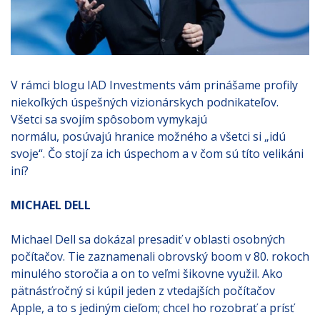
V rámci blogu IAD Investments vám prinášame profily
niekoľkých úspešných vizionárskych podnikateľov.
Všetci sa svojím spôsobom vymykajú
normálu, posúvajú hranice možného a všetci si „idú
svoje“. Čo stojí za ich úspechom a v čom sú títo velikáni
iní?
MICHAEL DELL
Michael Dell sa dokázal presadiť v oblasti osobných
počítačov. Tie zaznamenali obrovský boom v 80. rokoch
minulého storočia a on to veľmi šikovne využil. Ako
pätnásťročný si kúpil jeden z vtedajších počítačov
Apple, a to s jediným cieľom; chcel ho rozobrať a prísť