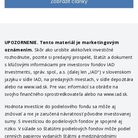
Zobraziť články
UPOZORNENIE. Tento materiál je marketingovým
oznámením.
Skôr ako urobíte akékoľvek investičné
rozhodnutie, pozrite si predajný prospekt, štatút a dokument
s kľúčovými informáciami pre investorov fondov IAD
Investments, správ. spol., a.s. (ďalej len „IAD“) v slovenskom
jazyku v sídle IAD, na predajných miestach, v sídle depozitára
alebo na www.iad.sk. Pre viac informácií sa obráťte na
svojho finančného sprostredkovateľa alebo na www.iad.sk.
Hodnota investície do podielového fondu sa môže aj
znižovať a nie je zaručená návratnosť pôvodne investovanej
sumy. S investíciou do podielových fondov je spojené aj
riziko. V súlade so štatútmi podielových fondov môže podiel
cenných papierov vydaných štátmi a medzinárodnými