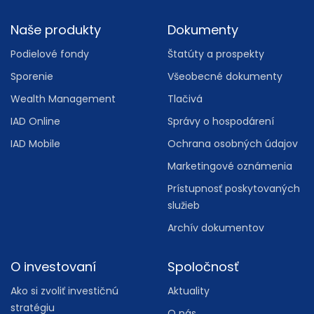
Footer
Naše produkty
Dokumenty
Podielové fondy
Štatúty a prospekty
Sporenie
Všeobecné dokumenty
Wealth Management
Tlačivá
IAD Online
Správy o hospodárení
IAD Mobile
Ochrana osobných údajov
Marketingové oznámenia
Prístupnosť poskytovaných
služieb
Archív dokumentov
O investovaní
Spoločnosť
Ako si zvoliť investičnú
Aktuality
stratégiu
O nás