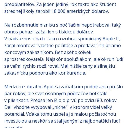
predplatiteľov. Za jeden jediný rok takto ako študent
strednej školy zarobil 18 000 amerických dolárov.
Na rozbehnutie biznisu s počítačmi nepotreboval taký
obnos peňazí, začal len s tisíckou dolárov.
V nadväznosti na to, ako rozobral spomínaný Apple II,
začal montovať vlastné počítače a predávať ich priamo
koncovým zákazníkom. Bez akéhokoľvek
sprostredkovateľa. Najskôr spolužiakom, ale okruh ľudí
sa veľmi rýchlo rozširoval. Mal nižšie ceny a silnejšiu
zákaznícku podporu ako konkurencia.
Medzi rozobratím Apple a začiatkom podnikania prešlo
pár rokov, ale svet osobných počítačov bol stále
v plienkach. Predsa len išlo o prvú polovicu 80. rokov.
Dell vhodne vytypoval „niche“, v ktorom videl veľký
potenciál. Vďaka tomu uspel aj s malou počiatočnou
investíciou a neskôr sa stal jedným z najbohatších ľudí
na svete.