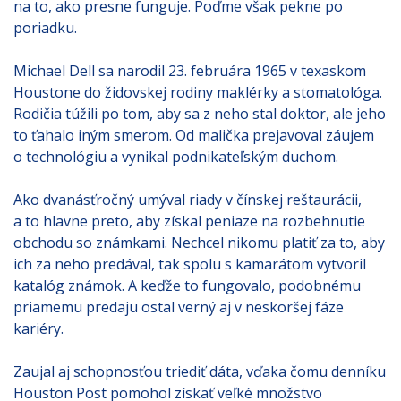
na to, ako presne funguje. Poďme však pekne po
poriadku.
Michael Dell sa narodil 23. februára 1965 v texaskom
Houstone do židovskej rodiny maklérky a stomatológa.
Rodičia túžili po tom, aby sa z neho stal doktor, ale jeho
to ťahalo iným smerom. Od malička prejavoval záujem
o technológiu a vynikal podnikateľským duchom.
Ako dvanásťročný umýval riady v čínskej reštaurácii,
a to hlavne preto, aby získal peniaze na rozbehnutie
obchodu so známkami. Nechcel nikomu platiť za to, aby
ich za neho predával, tak spolu s kamarátom vytvoril
katalóg známok. A keďže to fungovalo, podobnému
priamemu predaju ostal verný aj v neskoršej fáze
kariéry.
Zaujal aj schopnosťou triediť dáta, vďaka čomu denníku
Houston Post pomohol získať veľké množstvo