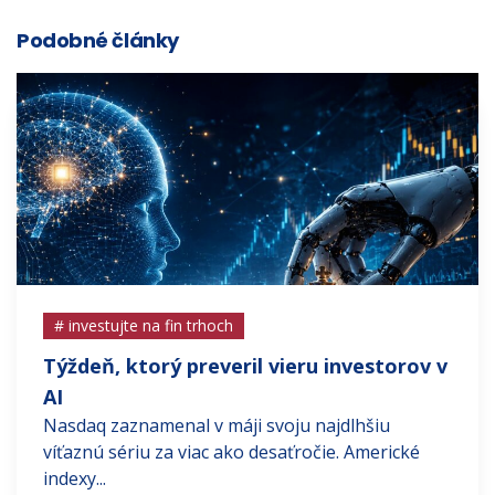
Podobné články
# investujte na fin trhoch
Týždeň, ktorý preveril vieru investorov v
AI
Nasdaq zaznamenal v máji svoju najdlhšiu
víťaznú sériu za viac ako desaťročie. Americké
indexy...