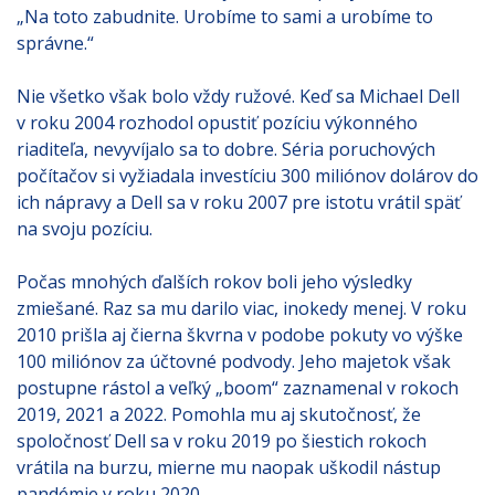
„Na toto zabudnite. Urobíme to sami a urobíme to
správne.“
Nie všetko však bolo vždy ružové. Keď sa Michael Dell
v roku 2004 rozhodol opustiť pozíciu výkonného
riaditeľa, nevyvíjalo sa to dobre. Séria poruchových
počítačov si vyžiadala investíciu 300 miliónov dolárov do
ich nápravy a Dell sa v roku 2007 pre istotu vrátil späť
na svoju pozíciu.
Počas mnohých ďalších rokov boli jeho výsledky
zmiešané. Raz sa mu darilo viac, inokedy menej. V roku
2010 prišla aj čierna škvrna v podobe pokuty vo výške
100 miliónov za účtovné podvody. Jeho majetok však
postupne rástol a veľký „boom“ zaznamenal v rokoch
2019, 2021 a 2022. Pomohla mu aj skutočnosť, že
spoločnosť Dell sa v roku 2019 po šiestich rokoch
vrátila na burzu, mierne mu naopak uškodil nástup
pandémie v roku 2020.