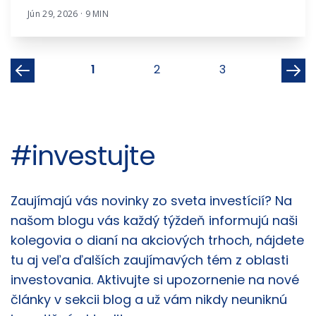
Jún 29, 2026 · 9 MIN
1
2
3
#investujte
Články
Zaujímajú vás novinky zo sveta investícií? Na
našom blogu vás každý týždeň informujú naši
kolegovia o dianí na akciových trhoch, nájdete
tu aj veľa ďalších zaujímavých tém z oblasti
investovania. Aktivujte si upozornenie na nové
články v sekcii blog a už vám nikdy neuniknú