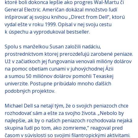
ktoré boli dokonca lepšie ako progres Wal-Martu či
General Electric. Američan dokázal množstvo ľudí
inšpirovať aj svojou knihou „Direct from Dell“, ktorú
vydal ešte v roku 1999. Opísal v nej svoju cestu
k úspechu a vyprodukoval bestseller.
Spolu s manželkou Susan založili nadáciu,
prostredníctvom ktorej prerozdeľujú zarobené peniaze.
Už v začiatkoch jej fungovania venovali milióny dolárov
na pomoc obetiam cunami v juhovýchodnej Ázii
a sumou 50 miliónov dolárov pomohli Texaskej
univerzite. Postupne pribúdalo mnoho ďalších
podobných projektov.
Michael Dell sa netají tým, že o svojich peniazoch chce
rozhodovať sám a ešte za svojho života. „Nebolo by
najlepšie, ak by o našich peniazoch rozhodovala nejaká
skupina ľudí po tom, ako zomrieme,“ reagoval pred
časom v súvislosti so svojimi filantropickými aktivitami.