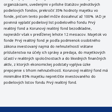
organizáciami, uvedenými v prílohe štatútov jednotlivých
podielových fondov, prekročiť 35% hodnoty majetku vo
fonde, pričom tento podiel môže dosiahnuť až 100%. IAD je
povinná vyplatiť podielový list podielového fondu Prvý
realitný fond a Korunový realitný fond bezodkladne,
najneskôr však v predĺženej lehote 12 mesiacov. Majetok vo
fonde Prvý realitný fond je podľa podmienok osobitného
zákona investovaný najmä do nehnuteľností vrátane
príslušenstva na účely ich správy a predaja, do majetkových
účastí v realitných spoločnostiach a do likvidných finančných
aktív, z ktorých ekonomickej podstaty vyplýva úzke
prepojenie s trhom nehnuteľností. Korunový realitný fond má
minimálne 85% majetku nepretržite investovaného do
podielových listov fondu Prvý realitný fond.