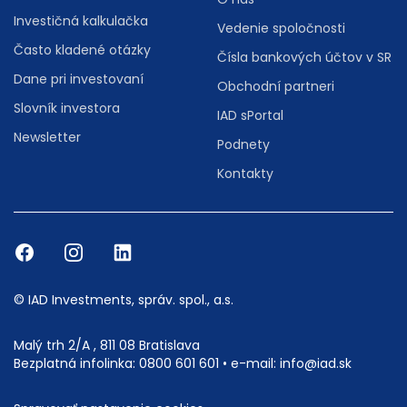
Investičná kalkulačka
Vedenie spoločnosti
Často kladené otázky
Čísla bankových účtov v SR
Dane pri investovaní
Obchodní partneri
Slovník investora
IAD sPortal
Newsletter
Podnety
Kontakty
© IAD Investments, správ. spol., a.s.
Malý trh 2/A , 811 08 Bratislava
Bezplatná infolinka:
0800 601 601
• e-mail:
info@iad.sk