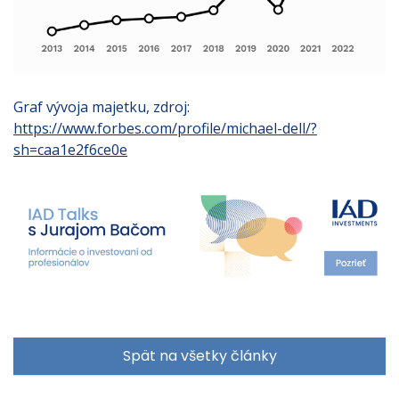
Graf vývoja majetku, zdroj:
https://www.forbes.com/profile/michael-dell/?
sh=caa1e2f6ce0e
Spät na všetky články