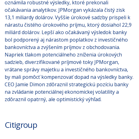
oznámila robustné výsledky, ktoré prekonali
očakávania analytikov. JPMorgan vykázala čistý zisk
13,1 miliardy dolárov. Vyššie úrokové sadzby prispeli k
nárastu čistého úrokového príjmu, ktorý dosiahol 22,9
miliárd dolárov. Lepší ako očakávaný výsledok banky
bol podporený aj nárastom poplatkov z investičného
bankovníctva a zvýšením príjmov z obchodovania.
Napriek tlakom potenciálneho zníženia úrokových
sadzieb, diverzifikované príjmové toky JPMorgan,
vrátane správy majetku a investičného bankovníctva,
by mali pomôcť kompenzovať dopad na výsledky banky.
CEO Jamie Dimon zdôraznil strategickú pozíciu banky
na zvládanie potenciálnej ekonomickej volatility a
zdôraznil opatrný, ale optimistický výhľad.
Citigroup