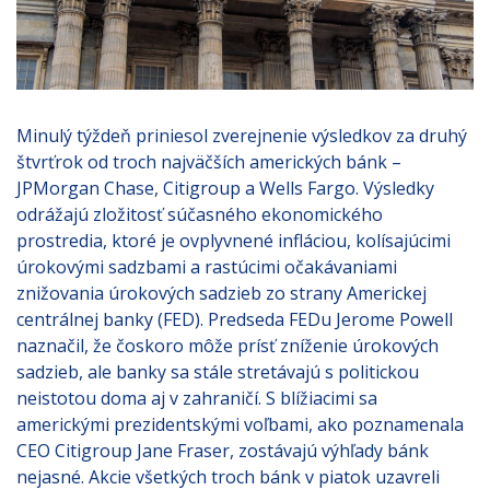
Minulý týždeň priniesol zverejnenie výsledkov za druhý
štvrťrok od troch najväčších amerických bánk –
JPMorgan Chase, Citigroup a Wells Fargo. Výsledky
odrážajú zložitosť súčasného ekonomického
prostredia, ktoré je ovplyvnené infláciou, kolísajúcimi
úrokovými sadzbami a rastúcimi očakávaniami
znižovania úrokových sadzieb zo strany Americkej
centrálnej banky (FED). Predseda FEDu Jerome Powell
naznačil, že čoskoro môže prísť zníženie úrokových
sadzieb, ale banky sa stále stretávajú s politickou
neistotou doma aj v zahraničí. S blížiacimi sa
americkými prezidentskými voľbami, ako poznamenala
CEO Citigroup Jane Fraser, zostávajú výhľady bánk
nejasné. Akcie všetkých troch bánk v piatok uzavreli