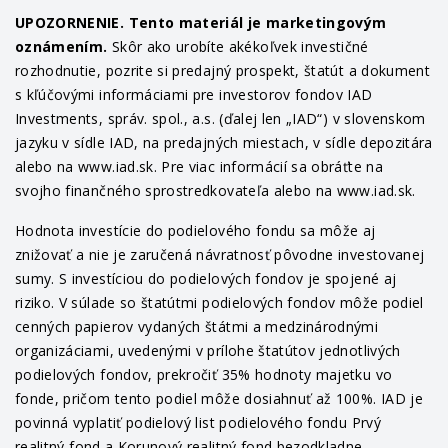
UPOZORNENIE. Tento materiál je marketingovým
oznámením.
Skôr ako urobíte akékoľvek investičné
rozhodnutie, pozrite si predajný prospekt, štatút a dokument
s kľúčovými informáciami pre investorov fondov IAD
Investments, správ. spol., a.s. (ďalej len „IAD“) v slovenskom
jazyku v sídle IAD, na predajných miestach, v sídle depozitára
alebo na www.iad.sk. Pre viac informácií sa obráťte na
svojho finančného sprostredkovateľa alebo na www.iad.sk.
Hodnota investície do podielového fondu sa môže aj
znižovať a nie je zaručená návratnosť pôvodne investovanej
sumy. S investíciou do podielových fondov je spojené aj
riziko. V súlade so štatútmi podielových fondov môže podiel
cenných papierov vydaných štátmi a medzinárodnými
organizáciami, uvedenými v prílohe štatútov jednotlivých
podielových fondov, prekročiť 35% hodnoty majetku vo
fonde, pričom tento podiel môže dosiahnuť až 100%. IAD je
povinná vyplatiť podielový list podielového fondu Prvý
realitný fond a Korunový realitný fond bezodkladne,