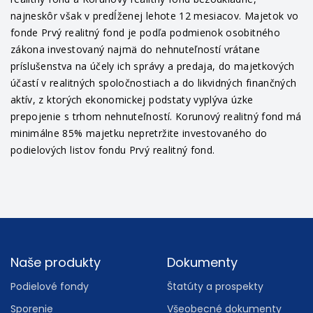
najneskôr však v predĺženej lehote 12 mesiacov. Majetok vo
fonde Prvý realitný fond je podľa podmienok osobitného
zákona investovaný najmä do nehnuteľností vrátane
príslušenstva na účely ich správy a predaja, do majetkových
účastí v realitných spoločnostiach a do likvidných finančných
aktív, z ktorých ekonomickej podstaty vyplýva úzke
prepojenie s trhom nehnuteľností. Korunový realitný fond má
minimálne 85% majetku nepretržite investovaného do
podielových listov fondu Prvý realitný fond.
Footer
Naše produkty
Dokumenty
Podielové fondy
Štatúty a prospekty
Sporenie
Všeobecné dokumenty