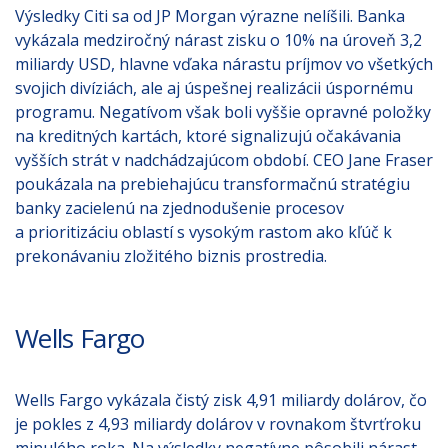
Výsledky Citi sa od JP Morgan výrazne nelíšili. Banka
vykázala medziročný nárast zisku o 10% na úroveň 3,2
miliardy USD, hlavne vďaka nárastu príjmov vo všetkých
svojich divíziách, ale aj úspešnej realizácii úspornému
programu. Negatívom však boli vyššie opravné položky
na kreditných kartách, ktoré signalizujú očakávania
vyšších strát v nadchádzajúcom období. CEO Jane Fraser
poukázala na prebiehajúcu transformačnú stratégiu
banky zacielenú na zjednodušenie procesov
a prioritizáciu oblastí s vysokým rastom ako kľúč k
prekonávaniu zložitého biznis prostredia.
Wells Fargo
Wells Fargo vykázala čistý zisk 4,91 miliardy dolárov, čo
je pokles z 4,93 miliardy dolárov v rovnakom štvrťroku