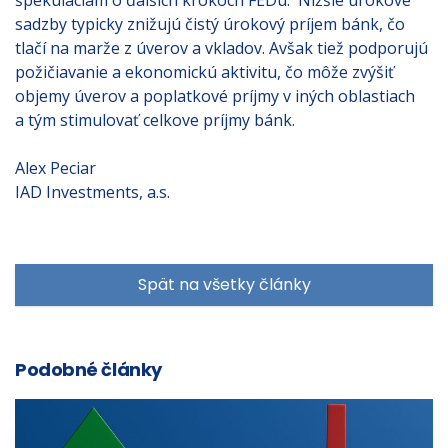
špekuláciám o ďalších krokoch FEDu. Nižšie úrokové
sadzby typicky znižujú čistý úrokový príjem bánk, čo
tlačí na marže z úverov a vkladov. Avšak tiež podporujú
požičiavanie a ekonomickú aktivitu, čo môže zvýšiť
objemy úverov a poplatkové príjmy v iných oblastiach
a tým stimulovať celkove príjmy bánk.
Alex Peciar
IAD Investments, a.s.
Spät na všetky články
Podobné články