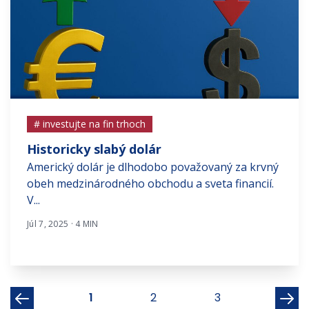
# investujte na fin trhoch
Historicky slabý dolár
Americký dolár je dlhodobo považovaný za krvný
obeh medzinárodného obchodu a sveta financií.
V...
Júl 7, 2025 · 4 MIN
1
2
3