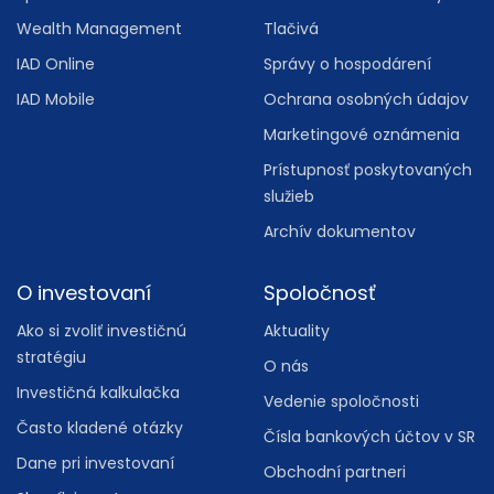
Wealth Management
Tlačivá
IAD Online
Správy o hospodárení
IAD Mobile
Ochrana osobných údajov
Marketingové oznámenia
Prístupnosť poskytovaných
služieb
Archív dokumentov
O investovaní
Spoločnosť
Ako si zvoliť investičnú
Aktuality
stratégiu
O nás
Investičná kalkulačka
Vedenie spoločnosti
Často kladené otázky
Čísla bankových účtov v SR
Dane pri investovaní
Obchodní partneri