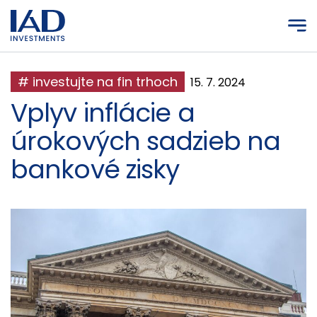
Prejsť na hlavný obsah
# investujte na fin trhoch
15. 7. 2024
Vplyv inflácie a
úrokových sadzieb na
bankové zisky