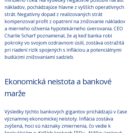
minulého roka. Na výsledky negatívne pôsobili nárast
nákladov, pochádzajúce hlavne z vyšších operatívnych
strát. Negatívny dopad z realizovaných strát
kompenzoval profit z opatrení na znižovanie nákladov
a mierneho oživenia hypotekárneho úverovania. CEO
Charlie Scharf poznamenal, že aj keď banka robí
pokroky vo svojom ozdravnom úsilí, zostáva ostražitá
pri riadení rizík spojených s infláciou a potenciálnymi
budúcimi znižovaniami sadzieb.
Ekonomická neistota a bankové
marže
Výsledky týchto bankových gigantov prichádzajú v čase
významnej ekonomickej neistoty. Inflácia zostáva
zvýšená, hoci sú náznaky zmiernenia, čo vedie k