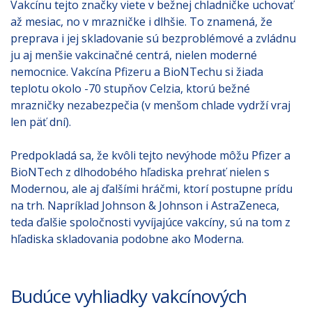
Vakcínu tejto značky viete v bežnej chladničke uchovať
až mesiac, no v mrazničke i dlhšie. To znamená, že
preprava i jej skladovanie sú bezproblémové a zvládnu
ju aj menšie vakcinačné centrá, nielen moderné
nemocnice. Vakcína Pfizeru a BioNTechu si žiada
teplotu okolo -70 stupňov Celzia, ktorú bežné
mrazničky nezabezpečia (v menšom chlade vydrží vraj
len päť dní).
Predpokladá sa, že kvôli tejto nevýhode môžu Pfizer a
BioNTech z dlhodobého hľadiska prehrať nielen s
Modernou, ale aj ďalšími hráčmi, ktorí postupne prídu
na trh. Napríklad Johnson & Johnson i AstraZeneca,
teda ďalšie spoločnosti vyvíjajúce vakcíny, sú na tom z
hľadiska skladovania podobne ako Moderna.
Budúce vyhliadky vakcínových