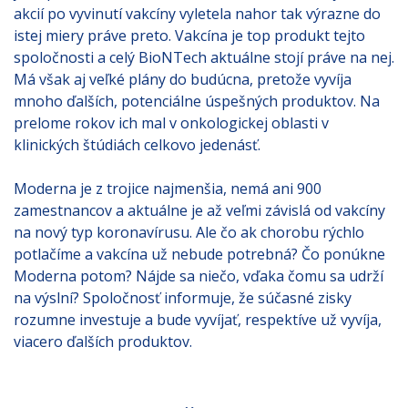
akcií po vyvinutí vakcíny vyletela nahor tak výrazne do
istej miery práve preto. Vakcína je top produkt tejto
spoločnosti a celý BioNTech aktuálne stojí práve na nej.
Má však aj veľké plány do budúcna, pretože vyvíja
mnoho ďalších, potenciálne úspešných produktov. Na
prelome rokov ich mal v onkologickej oblasti v
klinických štúdiách celkovo jedenásť.
Moderna je z trojice najmenšia, nemá ani 900
zamestnancov a aktuálne je až veľmi závislá od vakcíny
na nový typ koronavírusu. Ale čo ak chorobu rýchlo
potlačíme a vakcína už nebude potrebná? Čo ponúkne
Moderna potom? Nájde sa niečo, vďaka čomu sa udrží
na výslní? Spoločnosť informuje, že súčasné zisky
rozumne investuje a bude vyvíjať, respektíve už vyvíja,
viacero ďalších produktov.