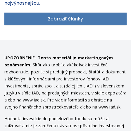
najvýnosnejšou.
Zobraziť články
UPOZORNENIE. Tento materiál je marketingovým
oznámením.
Skôr ako urobíte akékoľvek investičné
rozhodnutie, pozrite si predajný prospekt, štatút a dokument
s kľúčovými informáciami pre investorov fondov IAD
Investments, správ. spol., a.s. (ďalej len „IAD“) v slovenskom
jazyku v sídle IAD, na predajných miestach, v sídle depozitára
alebo na www.iad.sk. Pre viac informácií sa obráťte na
svojho finančného sprostredkovateľa alebo na www.iad.sk.
Hodnota investície do podielového fondu sa môže aj
znižovať a nie je zaručená návratnosť pôvodne investovanej