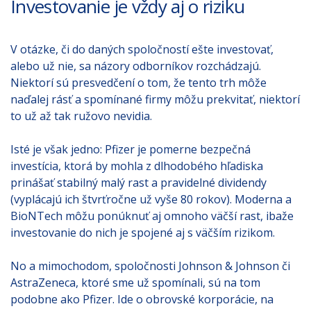
Investovanie je vždy aj o riziku
V otázke, či do daných spoločností ešte investovať,
alebo už nie, sa názory odborníkov rozchádzajú.
Niektorí sú presvedčení o tom, že tento trh môže
naďalej rásť a spomínané firmy môžu prekvitať, niektorí
to už až tak ružovo nevidia.
Isté je však jedno: Pfizer je pomerne bezpečná
investícia, ktorá by mohla z dlhodobého hľadiska
prinášať stabilný malý rast a pravidelné dividendy
(vyplácajú ich štvrťročne už vyše 80 rokov). Moderna a
BioNTech môžu ponúknuť aj omnoho väčší rast, ibaže
investovanie do nich je spojené aj s väčším rizikom.
No a mimochodom, spoločnosti Johnson & Johnson či
AstraZeneca, ktoré sme už spomínali, sú na tom
podobne ako Pfizer. Ide o obrovské korporácie, na