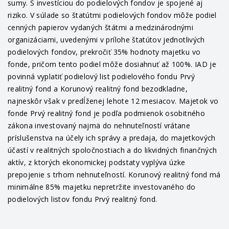
sumy. S investíciou do podielových fondov je spojené aj
riziko. V súlade so štatútmi podielových fondov môže podiel
cenných papierov vydaných štátmi a medzinárodnými
organizáciami, uvedenými v prílohe štatútov jednotlivých
podielových fondov, prekročiť 35% hodnoty majetku vo
fonde, pričom tento podiel môže dosiahnuť až 100%. IAD je
povinná vyplatiť podielový list podielového fondu Prvý
realitný fond a Korunový realitný fond bezodkladne,
najneskôr však v predĺženej lehote 12 mesiacov. Majetok vo
fonde Prvý realitný fond je podľa podmienok osobitného
zákona investovaný najmä do nehnuteľností vrátane
príslušenstva na účely ich správy a predaja, do majetkových
účastí v realitných spoločnostiach a do likvidných finančných
aktív, z ktorých ekonomickej podstaty vyplýva úzke
prepojenie s trhom nehnuteľností. Korunový realitný fond má
minimálne 85% majetku nepretržite investovaného do
podielových listov fondu Prvý realitný fond.