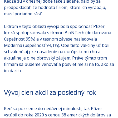
Keďže sú v dnešnej dobe také žiadané, dalo by sa
predpokladať, že hodnota firiem, ktoré ich vyrábajú,
musí poriadne rásť.
Lídrom v tejto oblasti vývoja bola spoločnosť Pfizer,
ktorá spolupracovala s firmou BioNTech (deklarovaná
úspešnosť 95%) a v tesnom závese nasledovala
Moderna (úspešnosť 94,1%). Obe tieto vakcíny už boli
schválené aj pre nasadenie na európskom trhu a
aktuálne je o ne obrovský záujem. Práve týmto trom
firmám sa budeme venovať a posvietime si na to, ako sa
im darilo.
Vývoj cien akcií za posledný rok
Keď sa pozrieme do nedávnej minulosti, tak Pfizer
vstúpil do roka 2020 s cenou 38 amerických dolárov za