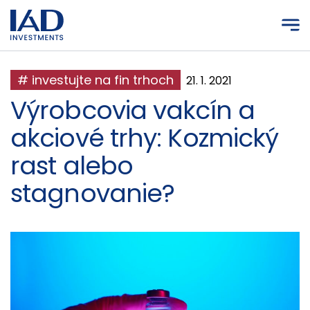
Prejsť na hlavný obsah
# investujte na fin trhoch
21. 1. 2021
Výrobcovia vakcín a
akciové trhy: Kozmický
rast alebo
stagnovanie?