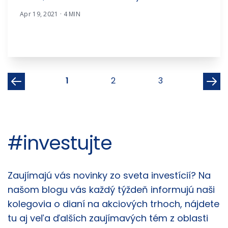
Apr 19, 2021 · 4 MIN
1
2
3
#investujte
Články
Zaujímajú vás novinky zo sveta investícií? Na
našom blogu vás každý týždeň informujú naši
kolegovia o dianí na akciových trhoch, nájdete
tu aj veľa ďalších zaujímavých tém z oblasti