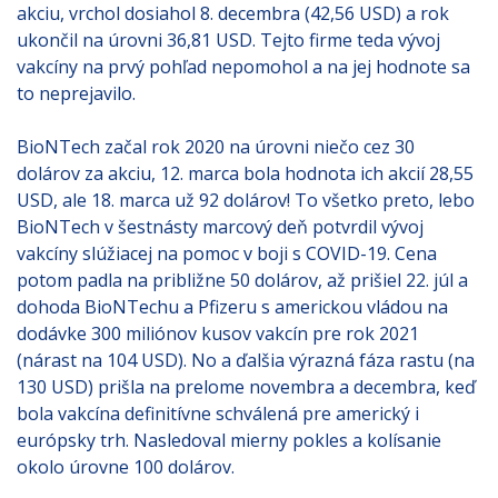
akciu, vrchol dosiahol 8. decembra (42,56 USD) a rok
ukončil na úrovni 36,81 USD. Tejto firme teda vývoj
vakcíny na prvý pohľad nepomohol a na jej hodnote sa
to neprejavilo.
BioNTech začal rok 2020 na úrovni niečo cez 30
dolárov za akciu, 12. marca bola hodnota ich akcií 28,55
USD, ale 18. marca už 92 dolárov! To všetko preto, lebo
BioNTech v šestnásty marcový deň potvrdil vývoj
vakcíny slúžiacej na pomoc v boji s COVID-19. Cena
potom padla na približne 50 dolárov, až prišiel 22. júl a
dohoda BioNTechu a Pfizeru s americkou vládou na
dodávke 300 miliónov kusov vakcín pre rok 2021
(nárast na 104 USD). No a ďalšia výrazná fáza rastu (na
130 USD) prišla na prelome novembra a decembra, keď
bola vakcína definitívne schválená pre americký i
európsky trh. Nasledoval mierny pokles a kolísanie
okolo úrovne 100 dolárov.