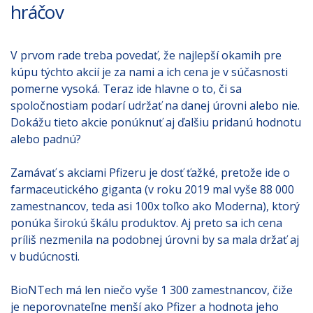
hráčov
V prvom rade treba povedať, že najlepší okamih pre
kúpu týchto akcií je za nami a ich cena je v súčasnosti
pomerne vysoká. Teraz ide hlavne o to, či sa
spoločnostiam podarí udržať na danej úrovni alebo nie.
Dokážu tieto akcie ponúknuť aj ďalšiu pridanú hodnotu
alebo padnú?
Zamávať s akciami Pfizeru je dosť ťažké, pretože ide o
farmaceutického giganta (v roku 2019 mal vyše 88 000
zamestnancov, teda asi 100x toľko ako Moderna), ktorý
ponúka širokú škálu produktov. Aj preto sa ich cena
príliš nezmenila na podobnej úrovni by sa mala držať aj
v budúcnosti.
BioNTech má len niečo vyše 1 300 zamestnancov, čiže
je neporovnateľne menší ako Pfizer a hodnota jeho