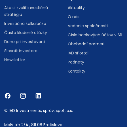
Ako si zvoliť investičnú
Aktuality
stratégiu
O nás
Investičná kalkulačka
Vedenie spoločnosti
Často kladené otázky
Čísla bankových účtov v SR
Dane pri investovaní
Obchodní partneri
Slovník investora
IAD sPortal
Newsletter
Podnety
Kontakty
© IAD Investments, správ. spol., a.s.
Malý trh 2/A , 811 08 Bratislava