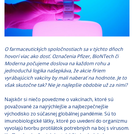
O farmaceutických spoločnostiach sa v týchto dňoch
hovorí viac ako dosť. Označenia Pfizer, BioNTech či
Moderna počujeme doslova na každom rohu a
jednoduchá logika našepkáva, že akcie firiem
vyrábajúcich vakcíny by mali naberať na hodnote. Je to
však skutočne tak? Nie je najlepšie obdobie už za nimi?
Najskôr si niečo povedzme o vakcínach, ktoré sú
považované za najrýchlejšie a najbezpečnejšie
východisko zo súčasnej globálnej pandémie. Sú to
imunobiologické látky, ktoré po uvedení do organizmu
vyvolajú tvorbu protilátok potrebných na boj s vírusom.