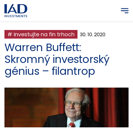
Prejsť na hlavný obsah
# investujte na fin trhoch
30. 10. 2020
Warren Buffett:
Skromný investorský
génius – filantrop