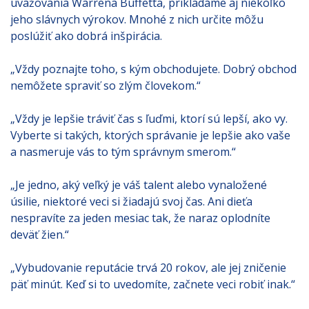
uvažovania Warrena Buffetta, prikladáme aj niekoľko
jeho slávnych výrokov. Mnohé z nich určite môžu
poslúžiť ako dobrá inšpirácia.
„Vždy poznajte toho, s kým obchodujete. Dobrý obchod
nemôžete spraviť so zlým človekom.“
„Vždy je lepšie tráviť čas s ľuďmi, ktorí sú lepší, ako vy.
Vyberte si takých, ktorých správanie je lepšie ako vaše
a nasmeruje vás to tým správnym smerom.“
„Je jedno, aký veľký je váš talent alebo vynaložené
úsilie, niektoré veci si žiadajú svoj čas. Ani dieťa
nespravíte za jeden mesiac tak, že naraz oplodníte
deväť žien.“
„Vybudovanie reputácie trvá 20 rokov, ale jej zničenie
päť minút. Keď si to uvedomíte, začnete veci robiť inak.“