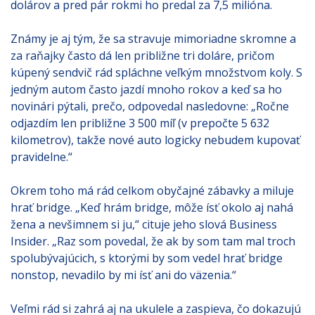
dolárov a pred pár rokmi ho predal za 7,5 milióna.
Známy je aj tým, že sa stravuje mimoriadne skromne a
za raňajky často dá len približne tri doláre, pričom
kúpený sendvič rád spláchne veľkým množstvom koly. S
jedným autom často jazdí mnoho rokov a keď sa ho
novinári pýtali, prečo, odpovedal nasledovne: „Ročne
odjazdím len približne 3 500 míľ (v prepočte 5 632
kilometrov), takže nové auto logicky nebudem kupovať
pravidelne.“
Okrem toho má rád celkom obyčajné zábavky a miluje
hrať bridge. „Keď hrám bridge, môže ísť okolo aj nahá
žena a nevšimnem si ju,“ cituje jeho slová Business
Insider. „Raz som povedal, že ak by som tam mal troch
spolubývajúcich, s ktorými by som vedel hrať bridge
nonstop, nevadilo by mi ísť ani do väzenia.“
Veľmi rád si zahrá aj na ukulele a zaspieva, čo dokazujú