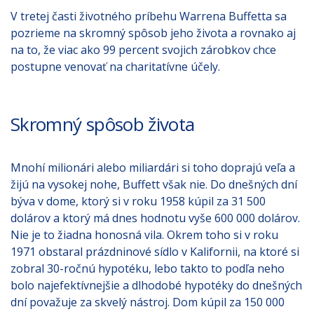
V tretej časti životného príbehu Warrena Buffetta sa
pozrieme na skromný spôsob jeho života a rovnako aj
na to, že viac ako 99 percent svojich zárobkov chce
postupne venovať na charitatívne účely.
Skromný spôsob života
Mnohí milionári alebo miliardári si toho doprajú veľa a
žijú na vysokej nohe, Buffett však nie. Do dnešných dní
býva v dome, ktorý si v roku 1958 kúpil za 31 500
dolárov a ktorý má dnes hodnotu vyše 600 000 dolárov.
Nie je to žiadna honosná vila. Okrem toho si v roku
1971 obstaral prázdninové sídlo v Kalifornii, na ktoré si
zobral 30-ročnú hypotéku, lebo takto to podľa neho
bolo najefektívnejšie a dlhodobé hypotéky do dnešných
dní považuje za skvelý nástroj. Dom kúpil za 150 000