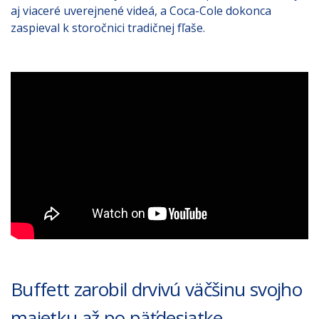
aj viaceré uverejnené videá, a Coca-Cole dokonca
zaspieval k storočnici tradičnej fľaše.
Buffett zarobil drvivú väčšinu svojho
majetku až po päťdesiatke