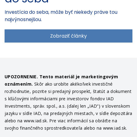
Investícia do seba, môže byť niekedy práve tou
najvýnosnejšou.
Zobraziť články
UPOZORNENIE. Tento materiál je marketingovým
oznámením.
Skôr ako urobíte akékoľvek investičné
rozhodnutie, pozrite si predajný prospekt, štatút a dokument
s kľúčovými informáciami pre investorov fondov IAD
Investments, správ. spol., a.s. (ďalej len „IAD“) v slovenskom
jazyku v sídle IAD, na predajných miestach, v sídle depozitára
alebo na www.iad.sk. Pre viac informácií sa obráťte na
svojho finančného sprostredkovateľa alebo na www.iad.sk.