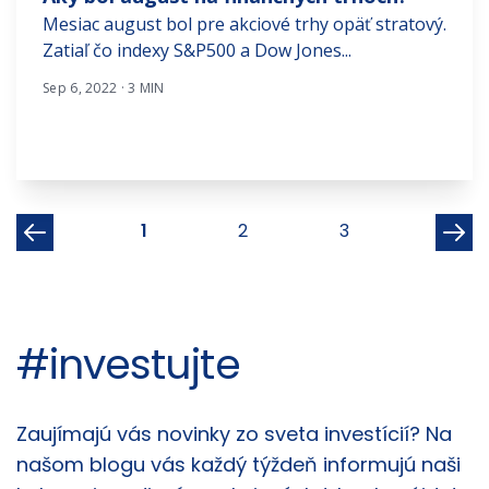
Mesiac august bol pre akciové trhy opäť stratový.
Zatiaľ čo indexy S&P500 a Dow Jones...
Sep 6, 2022 · 3 MIN
1
2
3
#investujte
Články
Zaujímajú vás novinky zo sveta investícií? Na
našom blogu vás každý týždeň informujú naši