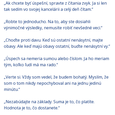
„Ak chcete byť úspešní, spravte z čítania zvyk. Ja si len
tak sedím vo svojej kancelárii a celý deň čítam.“
„Robte to jednoducho. Na to, aby ste dosiahli
výnimočné výsledky, nemusíte robiť nevšedné veci.“
„Choďte proti davu. Keď sú ostatní nenásytní, majte
obavy. Ale keď majú obavy ostatní, buďte nenásytní vy.“
„Úspech sa nemeria sumou alebo číslom. Ja ho meriam
tým, koľko ľudí má ma rado.“
„Verte si. Vždy som vedel, že budem bohatý. Myslím, že
som o tom nikdy nepochyboval ani na jednu jedinú
minútu.“
„Nezabúdajte na základy. Suma je to, čo platíte.
Hodnota je to, čo dostanete.“