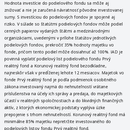
Hodnota investície do podielového fondu sa môže aj
znižovať a nie je zaručená návratnosť pôvodne investovanej
sumy. S investíciou do podielových fondov je spojené aj
riziko. V súlade so štatútmi podielových fondov môže podiel
cenných papierov vydaných štátmi a medzinárodnými
organizáciami, uvedenými v prílohe štatútov jednotlivých
podielových fondov, prekročiť 35% hodnoty majetku vo
fonde, pričom tento podiel môže dosiahnuť až 100%. IAD je
povinná vyplatiť podielový list podielového fondu Prvý
realitný fond a Korunový realitný fond bezodkladne,
najneskôr však v predĺženej lehote 12 mesiacov. Majetok vo
fonde Prvý realitný fond je podľa podmienok osobitného
zákona investovaný najmä do nehnuteľností vrátane
príslušenstva na účely ich správy a predaja, do majetkových
účastí v realitných spoločnostiach a do likvidných finančných
aktív, z ktorých ekonomickej podstaty vyplýva úzke
prepojenie s trhom nehnuteľností. Korunový realitný fond má
minimálne 85% majetku nepretržite investovaného do
podielových listov fondu Prvý realitný fond.