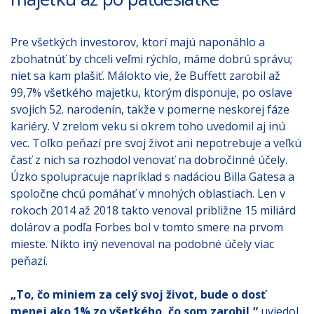
Pre všetkých investorov, ktorí majú naponáhlo a
zbohatnúť by chceli veľmi rýchlo, máme dobrú správu;
niet sa kam plašiť. Málokto vie, že Buffett zarobil až
99,7% všetkého majetku, ktorým disponuje, po oslave
svojich 52. narodenín, takže v pomerne neskorej fáze
kariéry. V zrelom veku si okrem toho uvedomil aj inú
vec. Toľko peňazí pre svoj život ani nepotrebuje a veľkú
časť z nich sa rozhodol venovať na dobročinné účely.
Úzko spolupracuje napríklad s nadáciou Billa Gatesa a
spoločne chcú pomáhať v mnohých oblastiach. Len v
rokoch 2014 až 2018 takto venoval približne 15 miliárd
dolárov a podľa Forbes bol v tomto smere na prvom
mieste. Nikto iný nevenoval na podobné účely viac
peňazí.
„To, čo miniem za celý svoj život, bude o dosť
menej ako 1% zo všetkého, čo som zarobil,“
uviedol