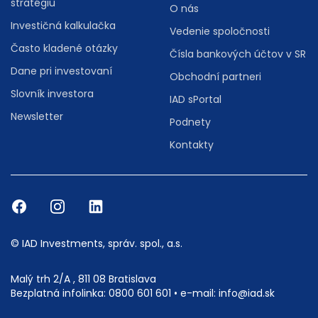
stratégiu
O nás
Investičná kalkulačka
Vedenie spoločnosti
Často kladené otázky
Čísla bankových účtov v SR
Dane pri investovaní
Obchodní partneri
Slovník investora
IAD sPortal
Newsletter
Podnety
Kontakty
© IAD Investments, správ. spol., a.s.
Malý trh 2/A , 811 08 Bratislava
Bezplatná infolinka:
0800 601 601
• e-mail:
info@iad.sk