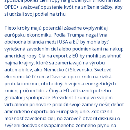
spôsobil pokles cien ropy na globálnych trhoch a núti
OPEC+ zvažovať opustenie kvót na zníženie ťažby, aby
si udržali svoj podiel na trhu.
Tieto kroky majú potenciál zásadne ovplyvniť aj
európsku ekonomiku. Podľa Trumpa negatívna
obchodná bilancia medzi USA a EÚ by mohla byť
vyriešená zavedením ciel alebo podmienkami na nákup
americkej ropy. Clá na export z EÚ by mohli zasiahnuť
najmä krajiny, ktoré sa zameriavajú na výrobu
automobilov, ako Nemecko či Slovensko. Svetové
ekonomické fórum v Davose upozornilo na riziká
protekcionizmu, obchodných vojen a energetických
zmien, pričom lídri z Číny a EÚ zdôraznili potrebu
globálnej spolupráce. Prezident Trump vo svojom
virtuálnom príhovore priblížil svoje zámery riešiť deficit
amerického exportu do Európskej únie. Zdôraznil
možnosť zavedenia ciel, no zároveň otvoril diskusiu o
zvýšení dodávok skvapalneného zemného plynu na