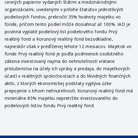
cenných papierov vydaných štátmi a medzinárodnými
organizáciami, uvedenými v prílohe štatútov jednotlivých
podielových fondov, prekročiť 35% hodnoty majetku vo
fonde, pričom tento podiel môže dosiahnuť až 100%. IAD je
povinná vyplatiť podielový list podielového fondu Prvý
realitný fond a Korunový realitný fond bezodkladne,
najneskôr však v predĺženej lehote 12 mesiacov. Majetok vo
fonde Prvý realitný fond je podľa podmienok osobitného
zákona investovaný najmä do nehnuteľností vrátane
príslušenstva na účely ich správy a predaja, do majetkových
účastí v realitných spoločnostiach a do likvidných finančných
aktív, z ktorých ekonomickej podstaty vyplýva úzke
prepojenie s trhom nehnuteľností. Korunový realitný fond má
minimálne 85% majetku nepretržite investovaného do
podielových listov fondu Prvý realitný fond.