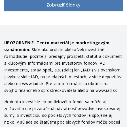
Zobraziť články
UPOZORNENIE. Tento materiál je marketingovým
oznámením.
Skôr ako urobíte akékoľvek investičné
rozhodnutie, pozrite si predajný prospekt, štatút a dokument
s kľúčovými informáciami pre investorov fondov IAD
Investments, správ. spol., a.s. (ďalej len „IAD“) v slovenskom
jazyku v sídle IAD, na predajných miestach, v sídle depozitára
alebo na www.iad.sk. Pre viac informácií sa obráťte na
svojho finančného sprostredkovateľa alebo na www.iad.sk.
Hodnota investície do podielového fondu sa môže aj
znižovať a nie je zaručená návratnosť pôvodne investovanej
sumy. S investíciou do podielových fondov je spojené aj
riziko. V súlade so štatútmi podielových fondov môže podiel