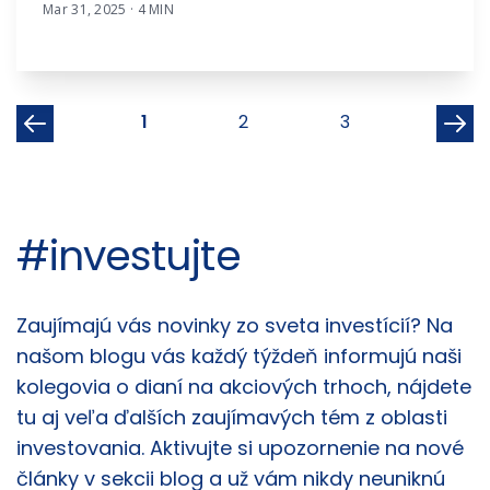
Mar 31, 2025 · 4 MIN
1
2
3
#investujte
Články
Zaujímajú vás novinky zo sveta investícií? Na
našom blogu vás každý týždeň informujú naši
kolegovia o dianí na akciových trhoch, nájdete
tu aj veľa ďalších zaujímavých tém z oblasti
investovania. Aktivujte si upozornenie na nové
články v sekcii blog a už vám nikdy neuniknú