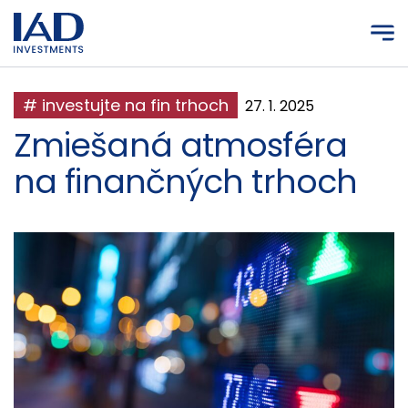
Prejsť na hlavný obsah
# investujte na fin trhoch
27. 1. 2025
Zmiešaná atmosféra
na finančných trhoch