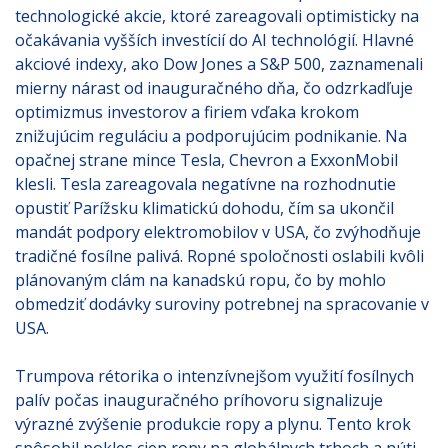
technologické akcie, ktoré zareagovali optimisticky na
očakávania vyšších investícií do AI technológií. Hlavné
akciové indexy, ako Dow Jones a S&P 500, zaznamenali
mierny nárast od inauguračného dňa, čo odzrkadľuje
optimizmus investorov a firiem vďaka krokom
znižujúcim reguláciu a podporujúcim podnikanie. Na
opačnej strane mince Tesla, Chevron a ExxonMobil
klesli. Tesla zareagovala negatívne na rozhodnutie
opustiť Parížsku klimatickú dohodu, čím sa ukončil
mandát podpory elektromobilov v USA, čo zvýhodňuje
tradičné fosílne palivá. Ropné spoločnosti oslabili kvôli
plánovaným clám na kanadskú ropu, čo by mohlo
obmedziť dodávky suroviny potrebnej na spracovanie v
USA.
Trumpova rétorika o intenzívnejšom využití fosílnych
palív počas inauguračného príhovoru signalizuje
výrazné zvýšenie produkcie ropy a plynu. Tento krok