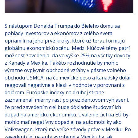
S nástupom Donalda Trumpa do Bieleho domu sa
pohľady investorov a ekonómov z celého sveta
upriamili na jeho prvé kroky, ktoré už teraz formujú
globálnu ekonomickú scénu. Medzi kľúčové témy patrí
možnosť zavedenia cla vo výške 25% na všetky dovozy
z Kanady a Mexika. Takéto rozhodnutie by mohlo
výrazne ovplyvniť obchodné vzťahy v pásme voľného
obchodu USMCA, na čo mexické peso a kanadský dolár
reagovali negatívne a klesli v hodnote v porovnaní s
dolárom. Európske indexy na druhej strane
zaznamenali mierny rast po prezidentovom vyhlásení,
že pred zavedením ciel bude dôkladne študovať ich
dopad na americkú ekonomiku. Uvalenie ciel na EÚ by
mohlo mať negatívny dopad aj na automobilky ako
Volkswagen, ktorý má veľké závody práve v Mexiku. Po
zavedení ciel na autá vyrobené v Mexiku by tak