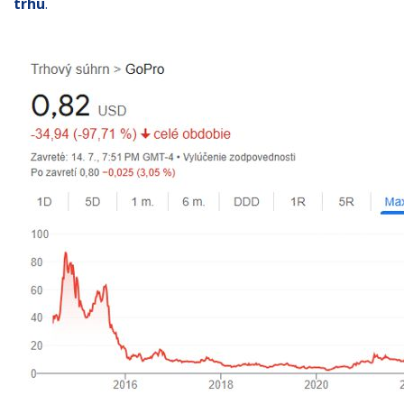
trhu
.