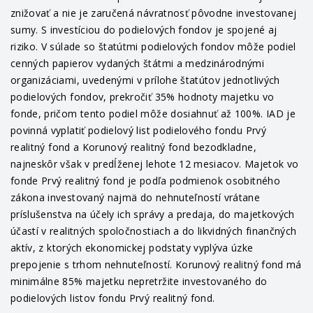
znižovať a nie je zaručená návratnosť pôvodne investovanej
sumy. S investíciou do podielových fondov je spojené aj
riziko. V súlade so štatútmi podielových fondov môže podiel
cenných papierov vydaných štátmi a medzinárodnými
organizáciami, uvedenými v prílohe štatútov jednotlivých
podielových fondov, prekročiť 35% hodnoty majetku vo
fonde, pričom tento podiel môže dosiahnuť až 100%. IAD je
povinná vyplatiť podielový list podielového fondu Prvý
realitný fond a Korunový realitný fond bezodkladne,
najneskôr však v predĺženej lehote 12 mesiacov. Majetok vo
fonde Prvý realitný fond je podľa podmienok osobitného
zákona investovaný najmä do nehnuteľností vrátane
príslušenstva na účely ich správy a predaja, do majetkových
účastí v realitných spoločnostiach a do likvidných finančných
aktív, z ktorých ekonomickej podstaty vyplýva úzke
prepojenie s trhom nehnuteľností. Korunový realitný fond má
minimálne 85% majetku nepretržite investovaného do
podielových listov fondu Prvý realitný fond.