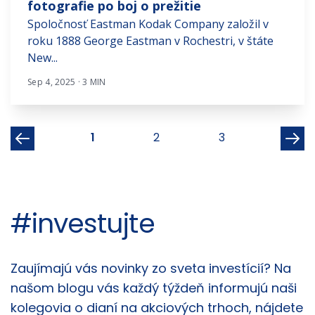
fotografie po boj o prežitie
Spoločnosť Eastman Kodak Company založil v
roku 1888 George Eastman v Rochestri, v štáte
New...
Sep 4, 2025 · 3 MIN
1
2
3
#investujte
Články
Zaujímajú vás novinky zo sveta investícií? Na
našom blogu vás každý týždeň informujú naši
kolegovia o dianí na akciových trhoch, nájdete