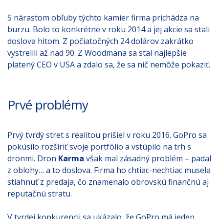
S nárastom obľuby týchto kamier firma prichádza na
burzu. Bolo to konkrétne v roku 2014 a jej akcie sa stali
doslova hitom. Z počiatočných 24 dolárov zakrátko
vystrelili až nad 90. Z Woodmana sa stal najlepšie
platený CEO v USA a zdalo sa, že sa nič nemôže pokaziť.
Prvé problémy
Prvý tvrdý stret s realitou prišiel v roku 2016. GoPro sa
pokúsilo rozšíriť svoje portfólio a vstúpilo na trh s
dronmi. Dron
Karma
však mal zásadný problém – padal
z oblohy… a to doslova. Firma ho chtiac-nechtiac musela
stiahnuť z predaja, čo znamenalo obrovskú finančnú aj
reputačnú stratu.
V tvrdej konkurencii sa ukázalo, že GoPro má jeden