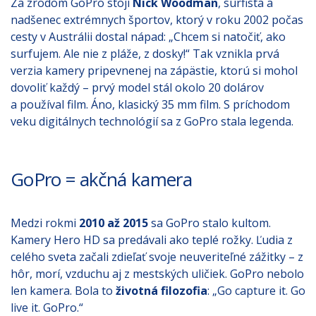
Za zrodom GoPro stojí
Nick Woodman
, surfista a
nadšenec extrémnych športov, ktorý v roku 2002 počas
cesty v Austrálii dostal nápad: „Chcem si natočiť, ako
surfujem. Ale nie z pláže, z dosky!“ Tak vznikla prvá
verzia kamery pripevnenej na zápästie, ktorú si mohol
dovoliť každý – prvý model stál okolo 20 dolárov
a používal film. Áno, klasický 35 mm film. S príchodom
veku digitálnych technológií sa z GoPro stala legenda.
GoPro = akčná kamera
Medzi rokmi
2010 až 2015
sa GoPro stalo kultom.
Kamery Hero HD sa predávali ako teplé rožky. Ľudia z
celého sveta začali zdieľať svoje neuveriteľné zážitky – z
hôr, morí, vzduchu aj z mestských uličiek. GoPro nebolo
len kamera. Bola to
životná filozofia
: „Go capture it. Go
live it. GoPro.“