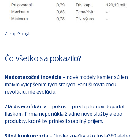
Zdroj: Google
Čo všetko sa pokazilo?
Nedostatočné inovácie
– nové modely kamier sú len
malým vylepšením tých starých. Fanúšikovia chcú
revolúciu, nie evolúciu.
Zlá diverzifikácia
– pokus o predaj dronov dopadol
fiaskom. Firma neponúkla žiadne nové služby alebo
produkty, ktoré by priniesli stabilný príjem.
Silná konkurencia
– čínske značky ako Insta360 alebo