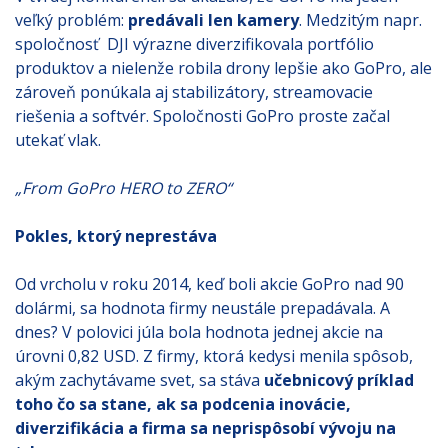
veľký problém:
predávali len kamery
. Medzitým napr.
spoločnosť DJI výrazne diverzifikovala portfólio
produktov a nielenže robila drony lepšie ako GoPro, ale
zároveň ponúkala aj stabilizátory, streamovacie
riešenia a softvér. Spoločnosti GoPro proste začal
utekať vlak.
„From GoPro HERO to ZERO“
Pokles, ktorý neprestáva
Od vrcholu v roku 2014, keď boli akcie GoPro nad 90
dolármi, sa hodnota firmy neustále prepadávala. A
dnes? V polovici júla bola hodnota jednej akcie na
úrovni 0,82 USD. Z firmy, ktorá kedysi menila spôsob,
akým zachytávame svet, sa stáva
učebnicový príklad
toho čo sa stane, ak sa podcenia inovácie,
diverzifikácia a firma sa neprispôsobí vývoju na