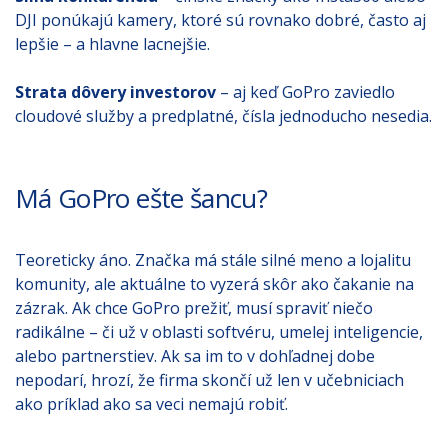
DJI ponúkajú kamery, ktoré sú rovnako dobré, často aj
lepšie – a hlavne lacnejšie.
Strata dôvery investorov
– aj keď GoPro zaviedlo
cloudové služby a predplatné, čísla jednoducho nesedia.
Má GoPro ešte šancu?
Teoreticky áno. Značka má stále silné meno a lojalitu
komunity, ale aktuálne to vyzerá skôr ako čakanie na
zázrak. Ak chce GoPro prežiť, musí spraviť niečo
radikálne – či už v oblasti softvéru, umelej inteligencie,
alebo partnerstiev. Ak sa im to v dohľadnej dobe
nepodarí, hrozí, že firma skončí už len v učebniciach
ako príklad ako sa veci nemajú robiť.