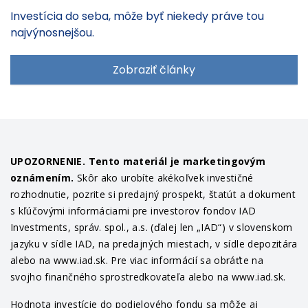
Investícia do seba, môže byť niekedy práve tou
najvýnosnejšou.
Zobraziť články
UPOZORNENIE. Tento materiál je marketingovým
oznámením.
Skôr ako urobíte akékoľvek investičné
rozhodnutie, pozrite si predajný prospekt, štatút a dokument
s kľúčovými informáciami pre investorov fondov IAD
Investments, správ. spol., a.s. (ďalej len „IAD“) v slovenskom
jazyku v sídle IAD, na predajných miestach, v sídle depozitára
alebo na www.iad.sk. Pre viac informácií sa obráťte na
svojho finančného sprostredkovateľa alebo na www.iad.sk.
Hodnota investície do podielového fondu sa môže aj