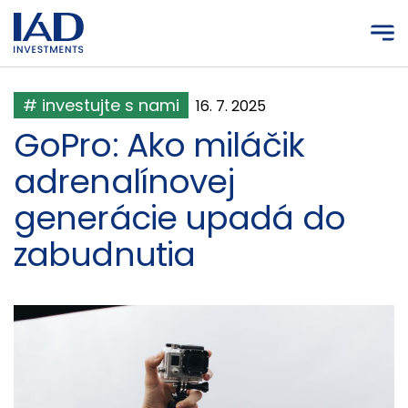
Prejsť na hlavný obsah
# investujte s nami
16. 7. 2025
GoPro: Ako miláčik
adrenalínovej
generácie upadá do
zabudnutia