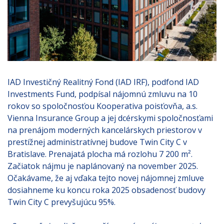
IAD Investičný Realitný Fond (IAD IRF), podfond IAD
Investments Fund, podpísal nájomnú zmluvu na 10
rokov so spoločnosťou Kooperativa poisťovňa, a.s.
Vienna Insurance Group a jej dcérskymi spoločnosťami
na prenájom moderných kancelárskych priestorov v
prestížnej administratívnej budove Twin City C v
Bratislave. Prenajatá plocha má rozlohu 7 200 m².
Začiatok nájmu je naplánovaný na november 2025.
Očakávame, že aj vďaka tejto novej nájomnej zmluve
dosiahneme ku koncu roka 2025 obsadenosť budovy
Twin City C prevyšujúcu 95%.