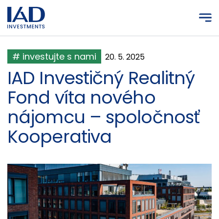
Prejsť na hlavný obsah
# investujte s nami
20. 5. 2025
IAD Investičný Realitný
Fond víta nového
nájomcu – spoločnosť
Kooperativa