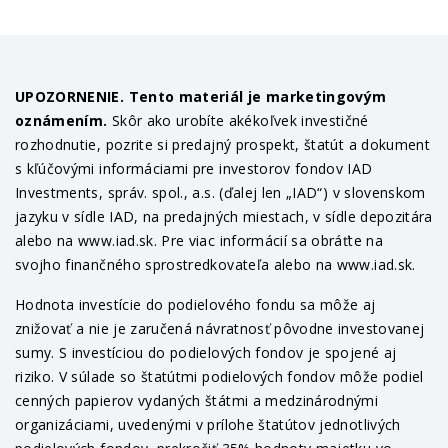
UPOZORNENIE. Tento materiál je marketingovým
oznámením.
Skôr ako urobíte akékoľvek investičné
rozhodnutie, pozrite si predajný prospekt, štatút a dokument
s kľúčovými informáciami pre investorov fondov IAD
Investments, správ. spol., a.s. (ďalej len „IAD“) v slovenskom
jazyku v sídle IAD, na predajných miestach, v sídle depozitára
alebo na www.iad.sk. Pre viac informácií sa obráťte na
svojho finančného sprostredkovateľa alebo na www.iad.sk.
Hodnota investície do podielového fondu sa môže aj
znižovať a nie je zaručená návratnosť pôvodne investovanej
sumy. S investíciou do podielových fondov je spojené aj
riziko. V súlade so štatútmi podielových fondov môže podiel
cenných papierov vydaných štátmi a medzinárodnými
organizáciami, uvedenými v prílohe štatútov jednotlivých