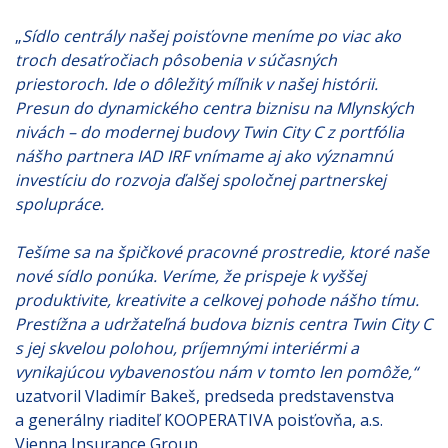
„
Sídlo centrály našej poisťovne meníme po viac ako
troch desaťročiach pôsobenia v súčasných
priestoroch. Ide o dôležitý míľnik v našej histórii.
Presun do dynamického centra biznisu na Mlynských
nivách – do modernej budovy Twin City C z portfólia
nášho partnera IAD IRF vnímame aj ako významnú
investíciu do rozvoja ďalšej spoločnej partnerskej
spolupráce.
Tešíme sa na špičkové pracovné prostredie, ktoré naše
nové sídlo ponúka. Veríme, že prispeje k vyššej
produktivite, kreativite a celkovej pohode nášho tímu.
Prestížna a udržateľná budova biznis centra Twin City C
s jej skvelou polohou, príjemnými interiérmi a
vynikajúcou vybavenosťou nám v tomto len pomôže,“
uzatvoril Vladimír Bakeš, predseda predstavenstva
a generálny riaditeľ KOOPERATIVA poisťovňa, a.s.
Vienna Insurance Group.