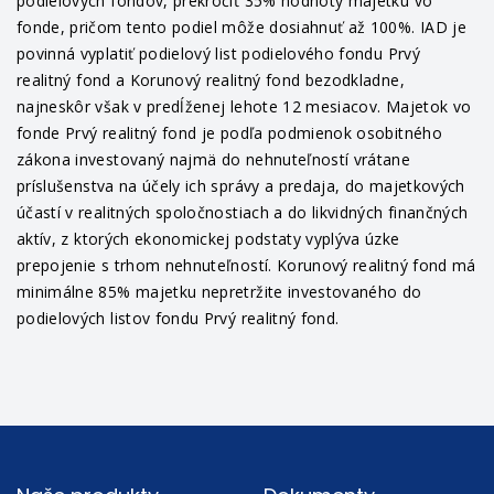
podielových fondov, prekročiť 35% hodnoty majetku vo
fonde, pričom tento podiel môže dosiahnuť až 100%. IAD je
povinná vyplatiť podielový list podielového fondu Prvý
realitný fond a Korunový realitný fond bezodkladne,
najneskôr však v predĺženej lehote 12 mesiacov. Majetok vo
fonde Prvý realitný fond je podľa podmienok osobitného
zákona investovaný najmä do nehnuteľností vrátane
príslušenstva na účely ich správy a predaja, do majetkových
účastí v realitných spoločnostiach a do likvidných finančných
aktív, z ktorých ekonomickej podstaty vyplýva úzke
prepojenie s trhom nehnuteľností. Korunový realitný fond má
minimálne 85% majetku nepretržite investovaného do
podielových listov fondu Prvý realitný fond.