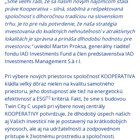
„Sme veľmi radi, že sa naším novým nájomcom stala
práve Kooperativa – silná, stabilná a rešpektovaná
spoločnosť s dlhoročnou tradíciou na slovenskom
trhu. Je to pre nás potvrdenie, že naša stratégia
investovania do kvalitných nehnuteľností v atraktívnych
lokalitách je správna a prináša dlhodobú hodnotu pre
investorov,“
uviedol Martin Proksa, generálny riaditeľ
fondu IAD Investments Fund a člen predstavenstva IAD
Investments Management S.à r.l.
Pri výbere nových priestorov spoločnosť KOOPERATIVA
kládla veľký dôraz nielen na kvalitu samotného
priestoru, jeho dostupnosť ale tiež na energetickú
[1]
efektívnosť a ESG
kritériá. Fakt, že sme s budovou
Twin City C uspeli pri výbere novej centrály
KOOPERATIVY potvrdzuje, že dlhodobý úspech našich
aj Vašich investícií nie je postavený na krátkodobých
výnosoch, ale aj na udržateľnosti a zodpovednom
prístupe k životnému prostrediu a spoločnosti.