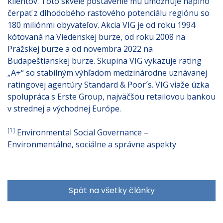
klientov. Toto skvelé postavenie mu umožňuje naplno
čerpať z dlhodobého rastového potenciálu regiónu so
180 miliónmi obyvateľov. Akcia VIG je od roku 1994
kótovaná na Viedenskej burze, od roku 2008 na
Pražskej burze a od novembra 2022 na
Budapeštianskej burze. Skupina VIG vykazuje rating
„A+“ so stabilným výhľadom medzinárodne uznávanej
ratingovej agentúry Standard & Poor´s. VIG viaže úzka
spolupráca s Erste Group, najväčšou retailovou bankou
v strednej a východnej Európe.
[1]
Environmental Social Governance –
Environmentálne, sociálne a správne aspekty
Spät na všetky články