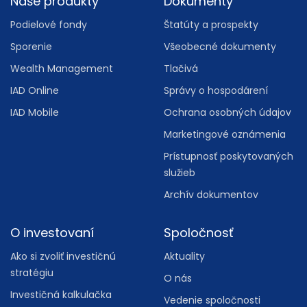
Footer
Naše produkty
Dokumenty
Podielové fondy
Štatúty a prospekty
Sporenie
Všeobecné dokumenty
Wealth Management
Tlačivá
IAD Online
Správy o hospodárení
IAD Mobile
Ochrana osobných údajov
Marketingové oznámenia
Prístupnosť poskytovaných
služieb
Archív dokumentov
O investovaní
Spoločnosť
Ako si zvoliť investičnú
Aktuality
stratégiu
O nás
Investičná kalkulačka
Vedenie spoločnosti