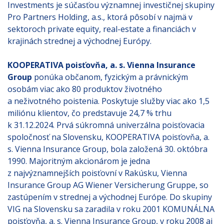
Investments je súčasťou významnej investičnej skupiny
Pro Partners Holding, a.s., ktorá pôsobí v najmä v
sektoroch private equity, real-estate a financiách v
krajinách strednej a východnej Európy.
KOOPERATIVA poisťovňa, a. s. Vienna Insurance
Group
ponúka občanom, fyzickým a právnickým
osobám viac ako 80 produktov životného
a neživotného poistenia. Poskytuje služby viac ako 1,5
miliónu klientov, čo predstavuje 24,7 % trhu
k 31.12.2024. Prvá súkromná univerzálna poisťovacia
spoločnosť na Slovensku, KOOPERATIVA poisťovňa, a.
s. Vienna Insurance Group, bola založená 30. októbra
1990. Majoritným akcionárom je jedna
z najvýznamnejších poisťovní v Rakúsku, Vienna
Insurance Group AG Wiener Versicherung Gruppe, so
zastúpením v strednej a východnej Európe. Do skupiny
VIG na Slovensku sa zaradila v roku 2001 KOMUNÁLNA
poisťovňa, a. s. Vienna Insurance Group, v roku 2008 aj