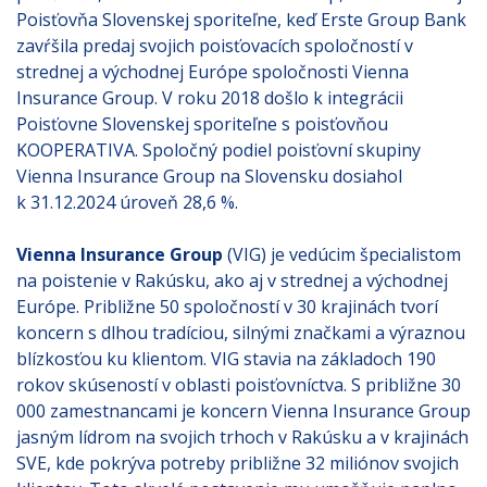
Poisťovňa Slovenskej sporiteľne, keď Erste Group Bank
zavŕšila predaj svojich poisťovacích spoločností v
strednej a východnej Európe spoločnosti Vienna
Insurance Group. V roku 2018 došlo k integrácii
Poisťovne Slovenskej sporiteľne s poisťovňou
KOOPERATIVA. Spoločný podiel poisťovní skupiny
Vienna Insurance Group na Slovensku dosiahol
k 31.12.2024 úroveň 28,6 %.
Vienna Insurance Group
(VIG) je vedúcim špecialistom
na poistenie v Rakúsku, ako aj v strednej a východnej
Európe. Približne 50 spoločností v 30 krajinách tvorí
koncern s dlhou tradíciou, silnými značkami a výraznou
blízkosťou ku klientom. VIG stavia na základoch 190
rokov skúseností v oblasti poisťovníctva. S približne 30
000 zamestnancami je koncern Vienna Insurance Group
jasným lídrom na svojich trhoch v Rakúsku a v krajinách
SVE, kde pokrýva potreby približne 32 miliónov svojich