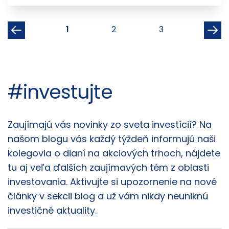
1
2
3
#investujte
Články
Zaujímajú vás novinky zo sveta investícií? Na
našom blogu vás každý týždeň informujú naši
kolegovia o dianí na akciových trhoch, nájdete
tu aj veľa ďalších zaujímavých tém z oblasti
investovania. Aktivujte si upozornenie na nové
články v sekcii blog a už vám nikdy neuniknú
investičné aktuality.