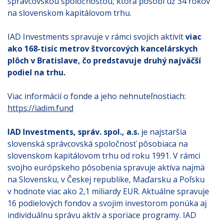
správcovskou spoločnosťou, ktorá pôsobí už 34 rokov
na slovenskom kapitálovom trhu.
IAD Investments spravuje v rámci svojich aktivít
viac
ako 168-tisíc metrov štvorcových kancelárskych
plôch v Bratislave, čo predstavuje druhý najväčší
podiel na trhu.
Viac informácií o fonde a jeho nehnuteľnostiach:
https://iadim.fund
IAD Investments, správ. spol., a.s.
je najstaršia
slovenská správcovská spoločnosť pôsobiaca na
slovenskom kapitálovom trhu od roku 1991. V rámci
svojho európskeho pôsobenia spravuje aktíva najmä
na Slovensku, v Českej republike, Maďarsku a Poľsku
v hodnote viac ako 2,1 miliardy EUR. Aktuálne spravuje
16 podielových fondov a svojim investorom ponúka aj
individuálnu správu aktív a sporiace programy. IAD