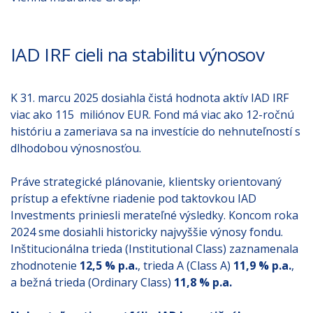
IAD IRF cieli na stabilitu výnosov
K 31. marcu 2025 dosiahla čistá hodnota aktív IAD IRF
viac ako 115 miliónov EUR. Fond má viac ako 12-ročnú
históriu a zameriava sa na investície do nehnuteľností s
dlhodobou výnosnosťou.
Práve strategické plánovanie, klientsky orientovaný
prístup a efektívne riadenie pod taktovkou IAD
Investments priniesli merateľné výsledky. Koncom roka
2024 sme dosiahli historicky najvyššie výnosy fondu.
Inštitucionálna trieda (Institutional Class) zaznamenala
zhodnotenie
12,5 % p.a.
, trieda A (Class A)
11,9 % p.a.
,
a bežná trieda (Ordinary Class)
11,8 % p.a.