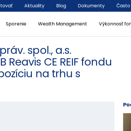
stovať
Aktuality
Blog
Dokumenty
Často
Sporenie
Wealth Management
Výkonnosť fo
ráv. spol., a.s.
B Reavis CE REIF fondu
pozíciu na trhu s
Po