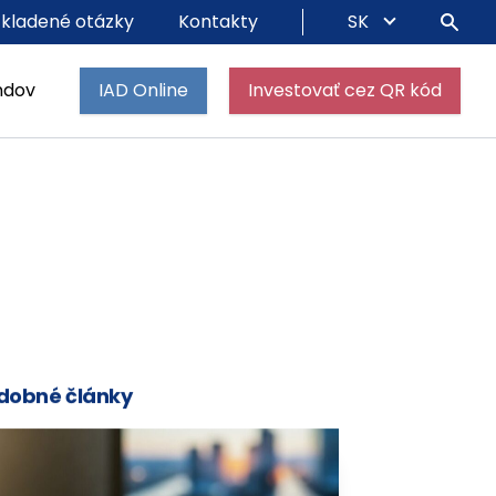
 kladené otázky
Kontakty
SK
ndov
IAD Online
Investovať cez QR kód
dobné články