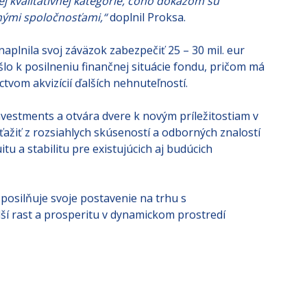
j kvalitatívnej kategórie, čoho dôkazom sú
nými spoločnosťami,“
doplnil Proksa.
naplnila svoj záväzok zabezpečiť 25 – 30 mil. eur
šlo k posilneniu finančnej situácie fondu, pričom má
ctvom akvizícií ďalších nehnuteľností.
nvestments a otvára dvere k novým príležitostiam v
ťažiť z rozsiahlych skúseností a odborných znalostí
tu a stabilitu pre existujúcich aj budúcich
osilňuje svoje postavenie na trhu s
lší rast a prosperitu v dynamickom prostredí