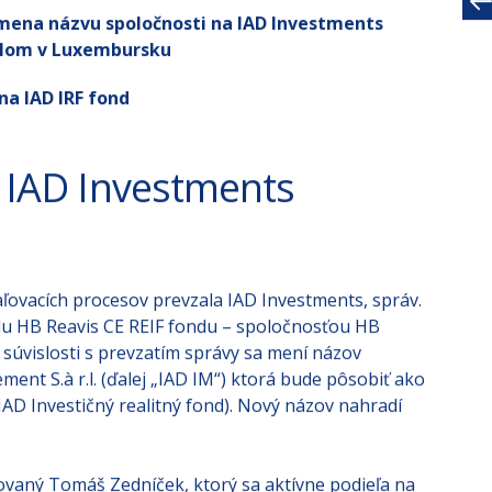
 zmena názvu spoločnosti na IAD Investments
ídlom v Luxembursku
na IAD IRF fond
: IAD Investments
ovacích procesov prevzala IAD Investments, správ.
ndu HB Reavis CE REIF fondu – spoločnosťou HB
 súvislosti s prevzatím správy sa mení názov
nt S.à r.l. (ďalej „IAD IM“) ktorá bude pôsobiť ako
D Investičný realitný fond). Nový názov nahradí