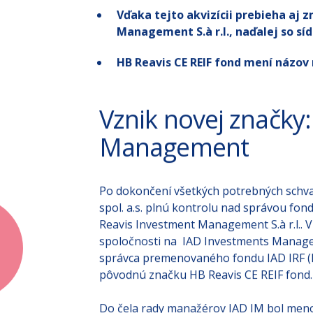
Vďaka tejto akvizícii prebieha aj
Management S.à r.l., naďalej so s
HB Reavis CE REIF fond mení názov 
Vznik novej značky
Management
Po dokončení všetkých potrebných schvaľ
spol. a.s. plnú kontrolu nad správou fo
Reavis Investment Management S.à r.l.. V
spoločnosti na IAD Investments Manageme
správca premenovaného fondu IAD IRF (IA
pôvodnú značku HB Reavis CE REIF fond.