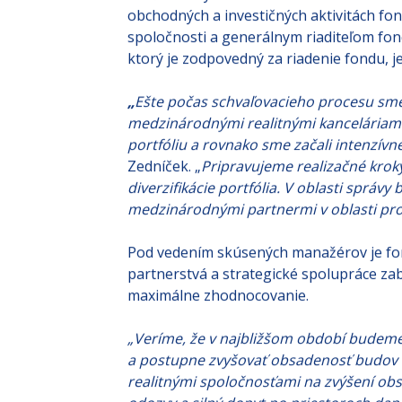
Do čela rady manažérov IAD IM bol meno
obchodných a investičných aktivitách fon
spoločnosti a generálnym riaditeľom fon
ktorý je zodpovedný za riadenie fondu, je
„
Ešte počas schvaľovacieho procesu sm
medzinárodnými realitnými kanceláriami
portfóliu a rovnako sme začali intenzívn
Zedníček. „
Pripravujeme realizačné kroky
diverzifikácie portfólia. V oblasti sprá
medzinárodnými partnermi v oblasti pr
Pod vedením skúsených manažérov je fo
partnerstvá a strategické spolupráce zab
maximálne zhodnocovanie.
„Veríme, že v najbližšom období budem
a postupne zvyšovať obsadenosť budov v
realitnými spoločnosťami na zvýšení ob