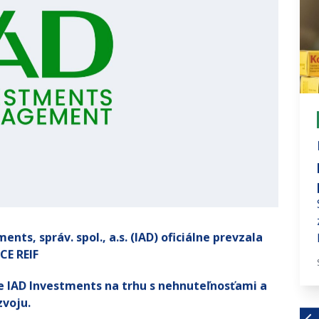
# investujte s nami
Investovanie a dopamín:
Kombinácia, ktorá sa vám
nemusí vyplatiť
Moderné technológie nám v mnohom
uľahčujú život, to je fakt. Avšak, má to
nts, správ. spol., a.s. (IAD) oficiálne prevzala
jeden háčik. Všetkého...
CE REIF
Aug 1, 2024 · 7 MIN
ie IAD Investments na trhu s nehnuteľnosťami a
zvoju.