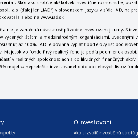
ámením.
Skôr ako urobíte akékoľvek investičné rozhodnutie, pozri
ol., a.s. (ďalej len „IAD“) v slovenskom jazyku v sídle IAD, na pr
edkovateľa alebo na www.iad.sk.
 a nie je zaručená návratnosť pôvodne investovanej sumy. S invest
v vydaných štátmi a medzinárodnými organizáciami, uvedenými v pr
ahnuť až 100%. IAD je povinná vyplatiť podielový list podielovéh
v. Majetok vo fonde Prvý realitný fond je podľa podmienok osob
častí v realitných spoločnostiach a do likvidných finančných aktí
% majetku nepretržite investovaného do podielových listov fondu 
ty
O investovaní