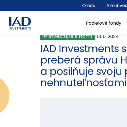
Prejsť na hlavný obsah
O nás
Ako inve
Podielové fondy
# investujte s nami
13. 6. 2024
IAD Investments sp
preberá správu H
a posilňuje svoju 
nehnuteľnosťami