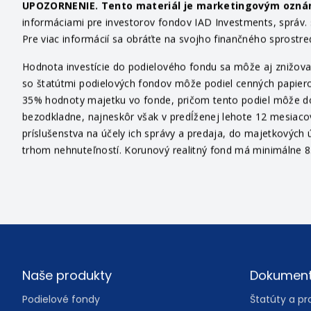
UPOZORNENIE. Tento materiál je marketingovým ozn
informáciami pre investorov fondov IAD Investments, správ. sp
Pre viac informácií sa obráťte na svojho finančného sprostr
Hodnota investície do podielového fondu sa môže aj znižovať
so štatútmi podielových fondov môže podiel cenných papiero
35% hodnoty majetku vo fonde, pričom tento podiel môže dosi
bezodkladne, najneskôr však v predĺženej lehote 12 mesiaco
príslušenstva na účely ich správy a predaja, do majetkových ú
trhom nehnuteľností. Korunový realitný fond má minimálne 85
Footer
Naše produkty
Dokumen