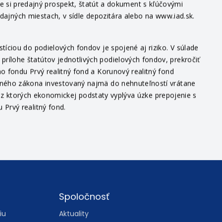
te si predajný prospekt, štatút a dokument s kľúčovými
edajných miestach, v sídle depozitára alebo na www.iad.sk.
íciou do podielových fondov je spojené aj riziko. V súlade
ílohe štatútov jednotlivých podielových fondov, prekročiť
o fondu Prvý realitný fond a Korunový realitný fond
itného zákona investovaný najmä do nehnuteľností vrátane
v, z ktorých ekonomickej podstaty vyplýva úzke prepojenie s
Prvý realitný fond.
Spoločnosť