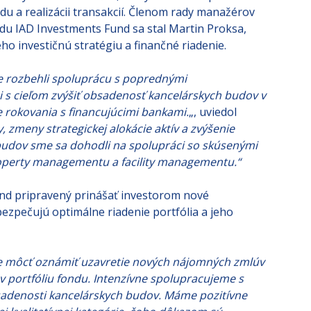
vaný Tomáš Zedníček, ktorý sa aktívne podieľa na
du a realizácii transakcií. Členom rady manažérov
du IAD Investments Fund sa stal Martin Proksa,
ho investičnú stratégiu a finančné riadenie.
e rozbehli spoluprácu s poprednými
 s cieľom zvýšiť obsadenosť kancelárskych budov v
e rokovania s financujúcimi bankami.
„, uviedol
, zmeny strategickej alokácie aktív a zvýšenie
vy budov sme sa dohodli na spolupráci so skúsenými
operty managementu a facility managementu.“
nd pripravený prinášať investorom nové
ezpečujú optimálne riadenie portfólia a jeho
e môcť oznámiť uzavretie nových nájomných zmlúv
 portfóliu fondu. Intenzívne spolupracujeme s
sadenosti kancelárskych budov. Máme pozitívne