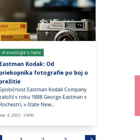
# investujte s nami
# investujte s n
Eastman Kodak: Od
Zdravie je na
Rok 2020 nezača
priekopníka fotografie po boj o
Z Číny sa postu
prežitie
rozšíril nový typ.
Spoločnosť Eastman Kodak Company
založil v roku 1888 George Eastman v
Mar 31, 2020 · 5 MI
Rochestri, v štáte New...
Sep 4, 2025 · 3 MIN