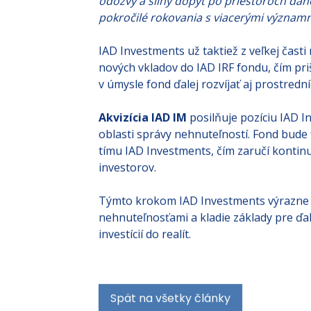
odozvy a silný dopyt po priestoroch dane
pokročilé rokovania s viacerými význam
IAD Investments už taktiež z veľkej časti 
nových vkladov do IAD IRF fondu, čím pri
v úmysle fond ďalej rozvíjať aj prostrední
Akvizícia IAD IM
posilňuje pozíciu IAD I
oblasti správy nehnuteľností. Fond bude 
tímu IAD Investments, čím zaručí kontinui
investorov.
Týmto krokom IAD Investments výrazne p
nehnuteľnosťami a kladie základy pre ďa
investícií do realít.