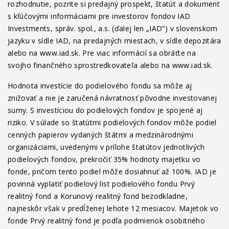
rozhodnutie, pozrite si predajný prospekt, štatút a dokument
s kľúčovými informáciami pre investorov fondov IAD
Investments, správ. spol., a.s. (ďalej len „IAD“) v slovenskom
jazyku v sídle IAD, na predajných miestach, v sídle depozitára
alebo na www.iad.sk. Pre viac informácií sa obráťte na
svojho finančného sprostredkovateľa alebo na www.iad.sk.
Hodnota investície do podielového fondu sa môže aj
znižovať a nie je zaručená návratnosť pôvodne investovanej
sumy. S investíciou do podielových fondov je spojené aj
riziko. V súlade so štatútmi podielových fondov môže podiel
cenných papierov vydaných štátmi a medzinárodnými
organizáciami, uvedenými v prílohe štatútov jednotlivých
podielových fondov, prekročiť 35% hodnoty majetku vo
fonde, pričom tento podiel môže dosiahnuť až 100%. IAD je
povinná vyplatiť podielový list podielového fondu Prvý
realitný fond a Korunový realitný fond bezodkladne,
najneskôr však v predĺženej lehote 12 mesiacov. Majetok vo
fonde Prvý realitný fond je podľa podmienok osobitného