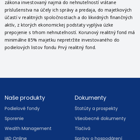
zákona investovaný najmä do nehnuteľností vrátane
príslušenstva na účely ich správy a predaja, do majetkových
účastí v realitných spoločnostiach a do likvidných finančných
aktív, z ktorých ekonomickej podstaty vyplýva úzke
prepojenie s trhom nehnuteľností. Korunový realitný fond má
minimálne 85% majetku nepretržite investovaného do
podielových listov fondu Prvý realitný fond.
Footer
Naše produkty
Dokumenty
Podielové fondy
Štatúty a prospekty
Sporenie
Všeobecné dokumenty
Wealth Management
Tlačivá
IAD Online
Správy o hospodárení