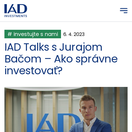
Prejsť na hlavný obsah
# investujte s nami
6. 4. 2023
IAD Talks s Jurajom
Bačom – Ako správne
investovať?