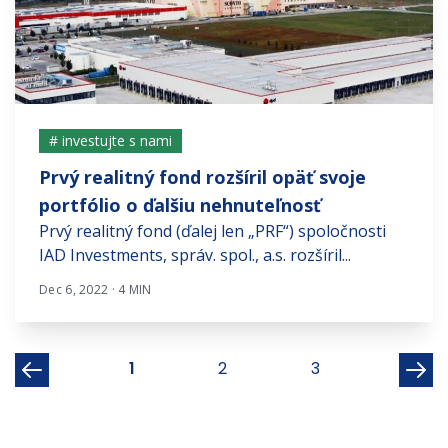
# investujte s nami
Prvý realitný fond rozšíril opäť svoje
portfólio o ďalšiu nehnuteľnosť
Prvý realitný fond (ďalej len „PRF“) spoločnosti
IAD Investments, správ. spol., a.s. rozšíril...
Dec 6, 2022 · 4 MIN
1
2
3