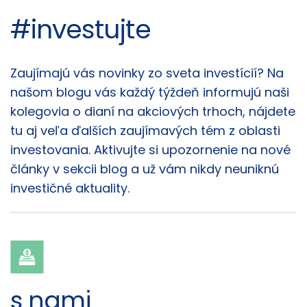
#investujte
Články
Zaujímajú vás novinky zo sveta investícií? Na
našom blogu vás každý týždeň informujú naši
kolegovia o dianí na akciových trhoch, nájdete
tu aj veľa ďalších zaujímavých tém z oblasti
investovania. Aktivujte si upozornenie na nové
články v sekcii blog a už vám nikdy neuniknú
investičné aktuality.
s nami