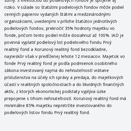
sumy. S investíciou do podielových fondov je spojené aj
riziko. V súlade so štatútmi podielových fondov môže podiel
cenných papierov vydaných štátmi a medzinárodnými
organizáciami, uvedenými v prílohe štatútov jednotlivých
podielových fondov, prekročiť 35% hodnoty majetku vo
fonde, pričom tento podiel môže dosiahnuť až 100%. IAD je
povinná vyplatiť podielový list podielového fondu Prvý
realitný fond a Korunový realitný fond bezodkladne,
najneskôr však v predĺženej lehote 12 mesiacov. Majetok vo
fonde Prvý realitný fond je podľa podmienok osobitného
zákona investovaný najmä do nehnuteľností vrátane
príslušenstva na účely ich správy a predaja, do majetkových
účastí v realitných spoločnostiach a do likvidných finančných
aktív, z ktorých ekonomickej podstaty vyplýva úzke
prepojenie s trhom nehnuteľností. Korunový realitný fond má
minimálne 85% majetku nepretržite investovaného do
podielových listov fondu Prvý realitný fond.