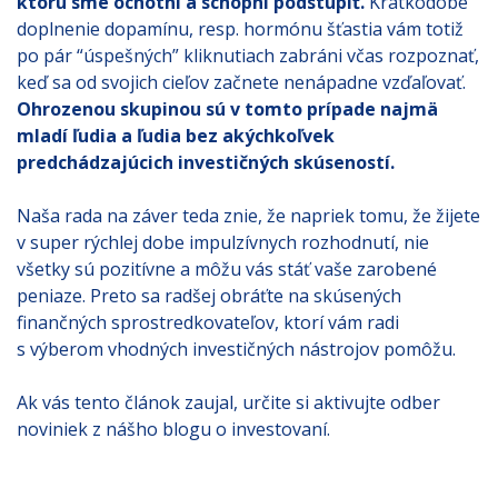
ktorú sme ochotní a schopní podstúpiť.
Krátkodobé
doplnenie dopamínu, resp. hormónu šťastia vám totiž
po pár “úspešných” kliknutiach zabráni včas rozpoznať,
keď sa od svojich cieľov začnete nenápadne vzďaľovať.
Ohrozenou skupinou sú v tomto prípade najmä
mladí ľudia a ľudia bez akýchkoľvek
predchádzajúcich investičných skúseností.
Naša rada na záver teda znie, že napriek tomu, že žijete
v super rýchlej dobe impulzívnych rozhodnutí, nie
všetky sú pozitívne a môžu vás stáť vaše zarobené
peniaze. Preto sa radšej obráťte na skúsených
finančných sprostredkovateľov, ktorí vám radi
s výberom vhodných investičných nástrojov pomôžu.
Ak vás tento článok zaujal, určite si aktivujte odber
noviniek z nášho blogu o investovaní.