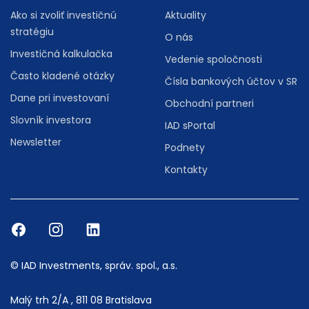
Ako si zvoliť investičnú
Aktuality
stratégiu
O nás
Investičná kalkulačka
Vedenie spoločnosti
Často kladené otázky
Čísla bankových účtov v SR
Dane pri investovaní
Obchodní partneri
Slovník investora
IAD sPortal
Newsletter
Podnety
Kontakty
© IAD Investments, správ. spol., a.s.
Malý trh 2/A , 811 08 Bratislava