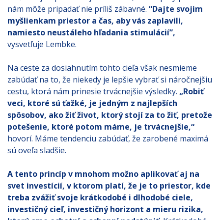
nám môže pripadať nie príliš zábavné.
“Dajte svojim
myšlienkam priestor a čas, aby vás zaplavili,
namiesto neustáleho hľadania stimulácií”,
vysvetľuje Lembke.
Na ceste za dosiahnutím tohto cieľa však nesmieme
zabúdať na to, že niekedy je lepšie vybrať si náročnejšiu
cestu, ktorá nám prinesie trvácnejšie výsledky.
„Robiť
veci, ktoré sú ťažké, je jedným z najlepších
spôsobov, ako žiť život, ktorý stojí za to žiť, pretože
potešenie, ktoré potom máme, je trvácnejšie,“
hovorí. Máme tendenciu zabúdať, že zarobené maximá
sú oveľa sladšie.
A tento princíp v mnohom možno aplikovať aj na
svet investícií, v ktorom platí, že je to priestor, kde
treba zvážiť svoje krátkodobé i dlhodobé ciele,
investičný cieľ, investičný horizont a mieru rizika,