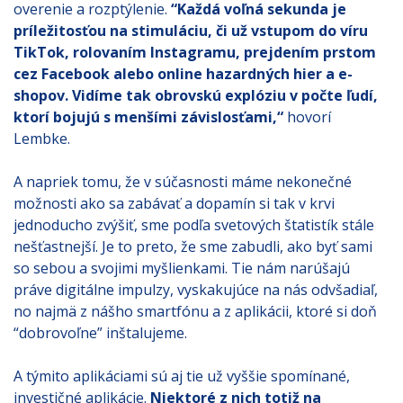
overenie a rozptýlenie.
“Každá voľná sekunda je
príležitosťou na stimuláciu, či už vstupom do víru
TikTok, rolovaním Instagramu, prejdením prstom
cez Facebook alebo online hazardných hier a e-
shopov. Vidíme tak obrovskú explóziu v počte ľudí,
ktorí bojujú s menšími závislosťami,“
hovorí
Lembke.
A napriek tomu, že v súčasnosti máme nekonečné
možnosti ako sa zabávať a dopamín si tak v krvi
jednoducho zvýšiť, sme podľa svetových štatistík stále
nešťastnejší. Je to preto, že sme zabudli, ako byť sami
so sebou a svojimi myšlienkami. Tie nám narúšajú
práve digitálne impulzy, vyskakujúce na nás odvšadiaľ,
no najmä z nášho smartfónu a z aplikácii, ktoré si doň
“dobrovoľne” inštalujeme.
A týmito aplikáciami sú aj tie už vyššie spomínané,
investičné aplikácie.
Niektoré z nich totiž na