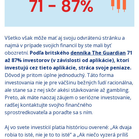
Všetko však môže mať aj svoju odvrátenú stránku a
najmä v prípade svojich financií by ste mali byť
obozretní.
Podľa britského
denníka The Guardian
71
až 87% investorov (v závislosti od aplikácie), ktorí
investujú cez tieto aplikácie, stráca svoje peniaze.
Dôvod je pritom úplne jednoduchý. Táto forma
investovania nie je pre väčšinu bežných ľudí racionálna,
ale stane sa z nej skôr akési stávkovanie až gambling.
Preto, ak máte naozaj záujem o seriózne investovanie,
radšej kontaktujte svojho finančného
sprostredkovateľa a poraďte sa s ním.
Aj vo svete investícií platia históriou overené: „Ak dvaja
robia to isté, nie je to to isté“ a „Ak niečo vyzerá príliš