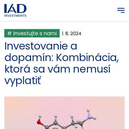
Prejsť na hlavný obsah
# investujte s nami
1. 8. 2024
Investovanie a
dopamín: Kombinácia,
ktorá sa vám nemusí
vyplatiť