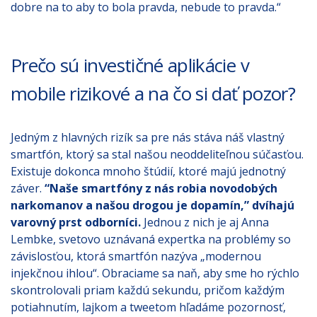
dobre na to aby to bola pravda, nebude to pravda.“
Prečo sú investičné aplikácie v
mobile rizikové a na čo si dať pozor?
Jedným z hlavných rizík sa pre nás stáva náš vlastný
smartfón, ktorý sa stal našou neoddeliteľnou súčasťou.
Existuje dokonca mnoho štúdií, ktoré majú jednotný
záver.
“Naše
smartfóny z nás robia novodobých
narkomanov a našou drogou je dopamín,” dvíhajú
varovný prst odborníci.
Jednou z nich je aj Anna
Lembke, svetovo uznávaná expertka na problémy so
závislosťou, ktorá smartfón nazýva „modernou
injekčnou ihlou“. Obraciame sa naň, aby sme ho rýchlo
skontrolovali priam každú sekundu, pričom každým
potiahnutím, lajkom a tweetom hľadáme pozornosť,