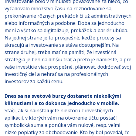
Investovanie bolo v minulosti považované za niečo, čo
vyžadovalo množstvo času na rozhodovanie sa,
prekonávanie rôznych prekážok či už administratívnych
alebo informačných a podobne. Doba sa jednoducho
mení a všetko sa digitalizuje, prekážok a bariér ubúda.
Na jednej strane je to prospešné, keďže procesy sa
skracujú a investovanie sa stáva dostupnejším. Na
strane druhej, treba mať na pamäti, že investičná
stratégia je beh na dlhšiu trať a preto je namieste, a pre
vaše investície viac prospešné, plánovať, dodržovať svoj
investičný cieľ a nehrať sa na profesionálnych
investorov za každú cenu.
Dnes sa na svetové burzy dostanete niekoľkými
kliknutiami a to dokonca jednoducho v mobile.
Stačí, ak si nainštalujete niektorú z investičných
aplikácií, v ktorých vám na otvorenie účtu postačí
symbolická suma a ponúka vám nulové, resp. veľmi
nízke poplatky za obchodovanie. Kto by bol povedal, že