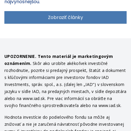
najvýnosnejšou.
Zobraziť články
UPOZORNENIE. Tento materiál je marketingovým
oznámením.
Skôr ako urobíte akékoľvek investičné
rozhodnutie, pozrite si predajný prospekt, štatút a dokument
s kľúčovými informáciami pre investorov fondov IAD
Investments, správ. spol., a.s. (ďalej len „IAD“) v slovenskom
jazyku v sídle IAD, na predajných miestach, v sídle depozitára
alebo na www.iad.sk. Pre viac informácií sa obráťte na
svojho finančného sprostredkovateľa alebo na www.iad.sk.
Hodnota investície do podielového fondu sa môže aj
znižovať a nie je zaručená návratnosť pôvodne investovanej