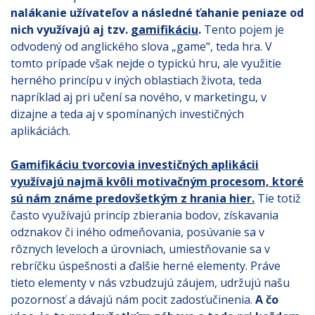
nalákanie užívateľov a následné ťahanie peniaze od
nich využívajú aj tzv.
gamifikáciu
.
Tento pojem je
odvodený od anglického slova „game“, teda hra. V
tomto prípade však nejde o typickú hru, ale využitie
herného princípu v iných oblastiach života, teda
napríklad aj pri učení sa nového, v marketingu, v
dizajne a teda aj v spomínaných investičných
aplikáciách.
Gamifikáciu tvorcovia investičných aplikácii
využívajú najmä kvôli motivačným procesom, ktoré
sú nám známe predovšetkým z hrania hier.
Tie totiž
často využívajú princíp zbierania bodov, získavania
odznakov či iného odmeňovania, posúvanie sa v
rôznych leveloch a úrovniach, umiestňovanie sa v
rebríčku úspešnosti a ďalšie herné elementy. Práve
tieto elementy v nás vzbudzujú záujem, udržujú našu
pozornosť a dávajú nám pocit zadosťučinenia.
A čo