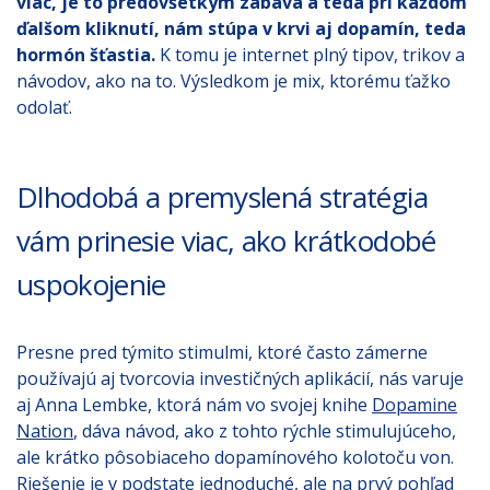
viac, je to predovšetkým zábava a teda pri každom
ďalšom kliknutí, nám stúpa v krvi aj dopamín, teda
hormón šťastia.
K tomu je internet plný tipov, trikov a
návodov, ako na to. Výsledkom je mix, ktorému ťažko
odolať.
Dlhodobá a premyslená stratégia
vám prinesie viac, ako krátkodobé
uspokojenie
Presne pred týmito stimulmi, ktoré často zámerne
používajú aj tvorcovia investičných aplikácií, nás varuje
aj Anna Lembke, ktorá nám vo svojej knihe
Dopamine
Nation
, dáva návod, ako z tohto rýchle stimulujúceho,
ale krátko pôsobiaceho dopamínového kolotoču von.
Riešenie je v podstate jednoduché, ale na prvý pohľad