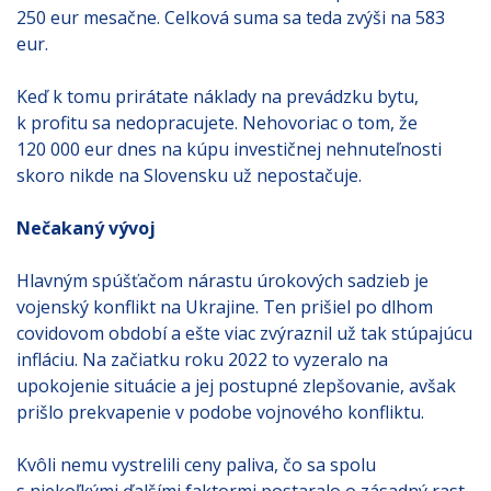
250 eur mesačne. Celková suma sa teda zvýši na 583
eur.
Keď k tomu prirátate náklady na prevádzku bytu,
k profitu sa nedopracujete. Nehovoriac o tom, že
120 000 eur dnes na kúpu investičnej nehnuteľnosti
skoro nikde na Slovensku už nepostačuje.
Nečakaný vývoj
Hlavným spúšťačom nárastu úrokových sadzieb je
vojenský konflikt na Ukrajine. Ten prišiel po dlhom
covidovom období a ešte viac zvýraznil už tak stúpajúcu
infláciu. Na začiatku roku 2022 to vyzeralo na
upokojenie situácie a jej postupné zlepšovanie, avšak
prišlo prekvapenie v podobe vojnového konfliktu.
Kvôli nemu vystrelili ceny paliva, čo sa spolu
s niekoľkými ďalšími faktormi postaralo o zásadný rast