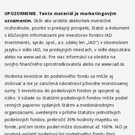
UPOZORNENIE. Tento materiál je marketingovým
oznámením.
Skôr ako urobíte akékoľvek investičné
rozhodnutie, pozrite si predajný prospekt, štatút a dokument
s kľúčovými informáciami pre investorov fondov IAD
Investments, správ. spol., a.s. (ďalej len „IAD“) v slovenskom
jazyku v sídle IAD, na predajných miestach, v sídle depozitára
alebo na www.iad.sk. Pre viac informácií sa obráťte na
svojho finančného sprostredkovateľa alebo na www.iad.sk.
Hodnota investície do podielového fondu sa môže aj
znižovať a nie je zaručená návratnosť pôvodne investovanej
sumy. S investíciou do podielových fondov je spojené aj
riziko. V súlade so štatútmi podielových fondov môže podiel
cenných papierov vydaných štátmi a medzinárodnými
organizáciami, uvedenými v prílohe štatútov jednotlivých
podielových fondov, prekročiť 35% hodnoty majetku vo
fonde, pričom tento podiel môže dosiahnuť až 100%. IAD je
povinná vyplatiť podielový list podielového fondu Prvý