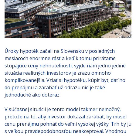
Úroky hypoték začali na Slovensku v posledných
mesiacoch enormne rásť a keď k tomu prirátame
stúpajúce ceny nehnuteľností, vyjde nám jedno jediné:
situácia realitných investorov je zrazu omnoho
komplikovanejšia. Vziať si hypotéku, kúpiť byt, dať ho
do prenájmu a zarábať už odrazu nie je také
jednoduché ako doteraz.
V súčasnej situácii je tento model takmer nemožný,
pretože na to, aby investor dokázal zarábať, by musel
cenu prenájmu pohnať do veľmi vysokej výšky. Trh by ju
s veľkou pravdepodobnosťou neakceptoval. Vhodnou