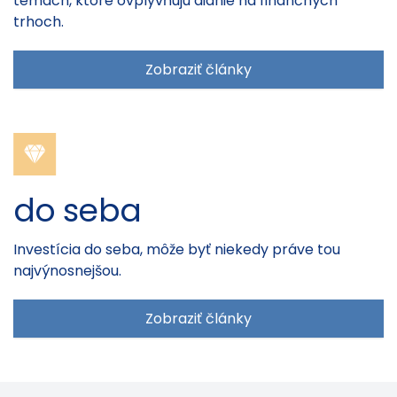
témach, ktoré ovplyvňujú dianie na finančných
trhoch.
Zobraziť články
do seba
Investícia do seba, môže byť niekedy práve tou
najvýnosnejšou.
Zobraziť články