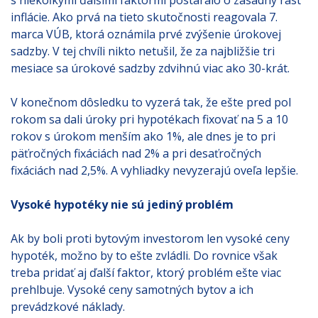
inflácie. Ako prvá na tieto skutočnosti reagovala 7.
marca VÚB, ktorá oznámila prvé zvýšenie úrokovej
sadzby. V tej chvíli nikto netušil, že za najbližšie tri
mesiace sa úrokové sadzby zdvihnú viac ako 30-krát.
V konečnom dôsledku to vyzerá tak, že ešte pred pol
rokom sa dali úroky pri hypotékach fixovať na 5 a 10
rokov s úrokom menším ako 1%, ale dnes je to pri
päťročných fixáciách nad 2% a pri desaťročných
fixáciách nad 2,5%. A vyhliadky nevyzerajú oveľa lepšie.
Vysoké hypotéky nie sú jediný problém
Ak by boli proti bytovým investorom len vysoké ceny
hypoték, možno by to ešte zvládli. Do rovnice však
treba pridať aj ďalší faktor, ktorý problém ešte viac
prehlbuje. Vysoké ceny samotných bytov a ich
prevádzkové náklady.