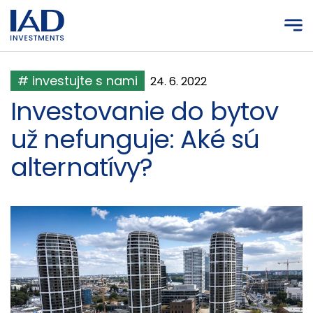
Prejsť na hlavný obsah
# investujte s nami
24. 6. 2022
Investovanie do bytov
už nefunguje: Aké sú
alternatívy?