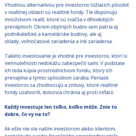
Vhodnou alternatívou pre investorov túžiacich pôsobiť
v realitnej oblasti sú realitné fondy. Tie disponujú
množstvom realít, ktoré sú zväčša v dlhodobých
prenájmoch. Okrem obytných budov sem patria aj
podnikateľské a kancelárske budovy, ale aj
sklady, voľnočasové zariadenia a iné zariadenia.
Takéto investovanie je vhodné pre investorov, ktorí si
nehnuteľnosti nedokážu zabezpečiť sami. V podstate
ich teda kúpia prostredníctvom fondu, ktorý ich
prenajíma a týmto spôsobom zarába. Peniaze
investorov sa zhodnocujú a zmluvy, ktoré realitné
fondy uzatvorili, dokonca chránia aj proti inflácii.
Každý investuje len toľko, koľko môže. Znie to
dobre, čo vy na to?
Ak ešte nie ste naším investorom alebo klientom,
kontaktujte svojho finančného sprostredkovateľa,