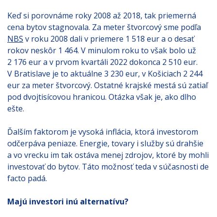
Keď si porovnáme roky 2008 až 2018, tak priemerná
cena bytov stagnovala. Za meter štvorcový sme podľa
NBS
v roku 2008 dali v priemere 1 518 eur a o desať
rokov neskôr 1 464. V minulom roku to však bolo už
2 176 eur a v prvom kvartáli 2022 dokonca 2 510 eur.
V Bratislave je to aktuálne 3 230 eur, v Košiciach 2 244
eur za meter štvorcový. Ostatné krajské mestá sú zatiaľ
pod dvojtisícovou hranicou. Otázka však je, ako dlho
ešte.
Ďalším faktorom je vysoká inflácia, ktorá investorom
odčerpáva peniaze. Energie, tovary i služby sú drahšie
a vo vrecku im tak ostáva menej zdrojov, ktoré by mohli
investovať do bytov. Táto možnosť teda v súčasnosti de
facto padá.
Majú investori inú alternatívu?