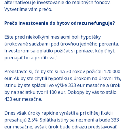
alternatívou je investovanie do realitných fondov.
Vysvetlíme vám prečo.
Prečo investovanie do bytov odrazu nefunguje?
Ešte pred niekoľkými mesiacmi boli hypotéky
úrokované sadzbami pod úrovňou jedného percenta.
Investorom sa oplatilo požičať si peniaze, kúpiť byt,
prenajať ho a profitovať.
Predstavte si, že by ste si na 30 rokov požičali 120 000
eur. Ak by ste chytili hypotéku s úrokom na úrovni 1%,
istinu by ste splácali vo výške 333 eur mesačne a úrok
by na začiatku tvoril 100 eur. Dokopy by vás to stálo
433 eur mesačne.
Dnes však úroky rapídne vyrástli a pri dlhšej fixácii
presahujú 2,5%. Splátka istiny sa nezmení a bude 333
eur mesačne, avšak úrok bude odrazu predstavovať