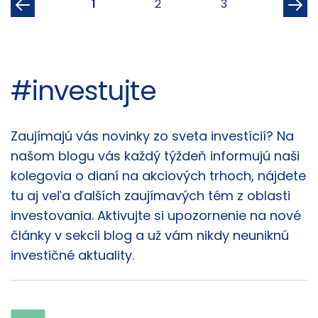
1
2
3
#investujte
Články
Zaujímajú vás novinky zo sveta investícií? Na
našom blogu vás každý týždeň informujú naši
kolegovia o dianí na akciových trhoch, nájdete
tu aj veľa ďalších zaujímavých tém z oblasti
investovania. Aktivujte si upozornenie na nové
články v sekcii blog a už vám nikdy neuniknú
investičné aktuality.