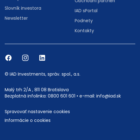
Obchodní partneri
Slovník investora
IAD sPortal
Newsletter
Podnety
Kontakty
© IAD Investments, správ. spol., a.s.
Malý trh 2/A , 811 08 Bratislava
Bezplatná infolinka:
0800 601 601
• e-mail:
info@iad.sk
Spravovať nastavenie cookies
Informácie o cookies