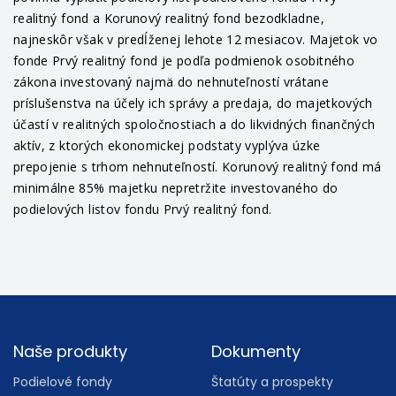
realitný fond a Korunový realitný fond bezodkladne,
najneskôr však v predĺženej lehote 12 mesiacov. Majetok vo
fonde Prvý realitný fond je podľa podmienok osobitného
zákona investovaný najmä do nehnuteľností vrátane
príslušenstva na účely ich správy a predaja, do majetkových
účastí v realitných spoločnostiach a do likvidných finančných
aktív, z ktorých ekonomickej podstaty vyplýva úzke
prepojenie s trhom nehnuteľností. Korunový realitný fond má
minimálne 85% majetku nepretržite investovaného do
podielových listov fondu Prvý realitný fond.
Footer
Naše produkty
Dokumenty
Podielové fondy
Štatúty a prospekty