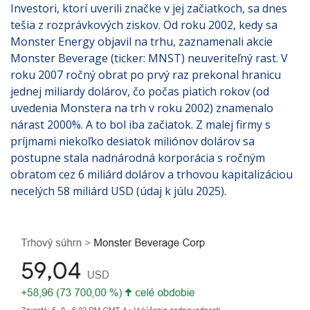
Investori, ktorí uverili značke v jej začiatkoch, sa dnes
tešia z rozprávkových ziskov. Od roku 2002, kedy sa
Monster Energy objavil na trhu, zaznamenali akcie
Monster Beverage (ticker: MNST) neuveriteľný rast. V
roku 2007 ročný obrat po prvý raz prekonal hranicu
jednej miliardy dolárov, čo počas piatich rokov (od
uvedenia Monstera na trh v roku 2002) znamenalo
nárast 2000%. A to bol iba začiatok. Z malej firmy s
príjmami niekoľko desiatok miliónov dolárov sa
postupne stala nadnárodná korporácia s ročným
obratom cez 6 miliárd dolárov a trhovou kapitalizáciou
necelých 58 miliárd USD (údaj k júlu 2025).