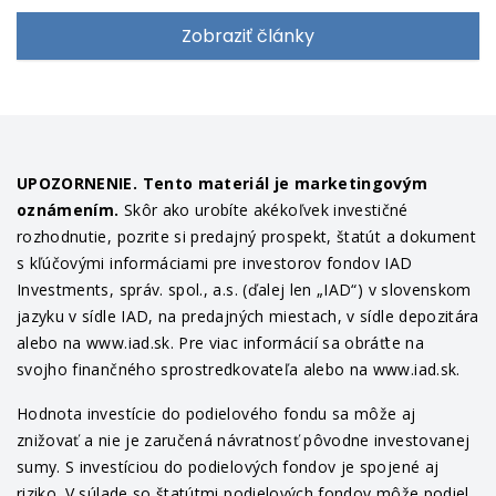
Zobraziť články
UPOZORNENIE. Tento materiál je marketingovým
oznámením.
Skôr ako urobíte akékoľvek investičné
rozhodnutie, pozrite si predajný prospekt, štatút a dokument
s kľúčovými informáciami pre investorov fondov IAD
Investments, správ. spol., a.s. (ďalej len „IAD“) v slovenskom
jazyku v sídle IAD, na predajných miestach, v sídle depozitára
alebo na www.iad.sk. Pre viac informácií sa obráťte na
svojho finančného sprostredkovateľa alebo na www.iad.sk.
Hodnota investície do podielového fondu sa môže aj
znižovať a nie je zaručená návratnosť pôvodne investovanej
sumy. S investíciou do podielových fondov je spojené aj
riziko. V súlade so štatútmi podielových fondov môže podiel