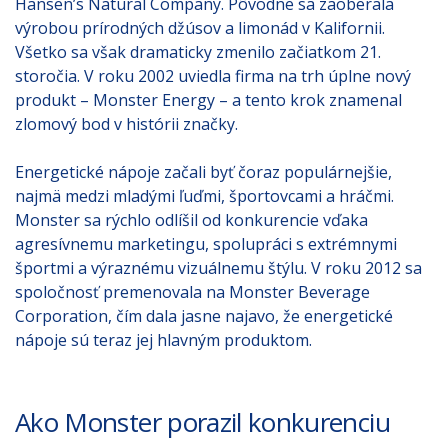
Hansen’s Natural Company. Pôvodne sa zaoberala
výrobou prírodných džúsov a limonád v Kalifornii.
Všetko sa však dramaticky zmenilo začiatkom 21.
storočia. V roku 2002 uviedla firma na trh úplne nový
produkt – Monster Energy – a tento krok znamenal
zlomový bod v histórii značky.
Energetické nápoje začali byť čoraz populárnejšie,
najmä medzi mladými ľuďmi, športovcami a hráčmi.
Monster sa rýchlo odlíšil od konkurencie vďaka
agresívnemu marketingu, spolupráci s extrémnymi
športmi a výraznému vizuálnemu štýlu. V roku 2012 sa
spoločnosť premenovala na Monster Beverage
Corporation, čím dala jasne najavo, že energetické
nápoje sú teraz jej hlavným produktom.
Ako Monster porazil konkurenciu