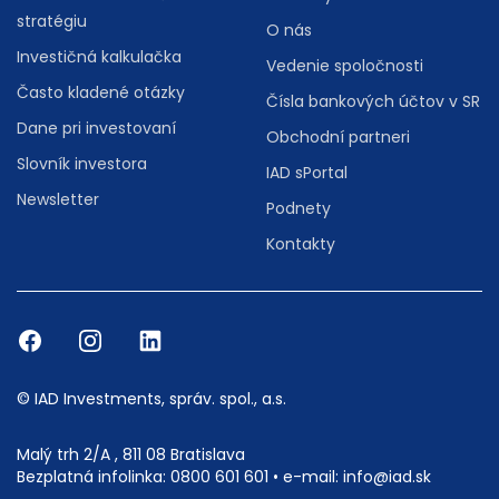
stratégiu
O nás
Investičná kalkulačka
Vedenie spoločnosti
Často kladené otázky
Čísla bankových účtov v SR
Dane pri investovaní
Obchodní partneri
Slovník investora
IAD sPortal
Newsletter
Podnety
Kontakty
© IAD Investments, správ. spol., a.s.
Malý trh 2/A , 811 08 Bratislava
Bezplatná infolinka:
0800 601 601
• e-mail:
info@iad.sk