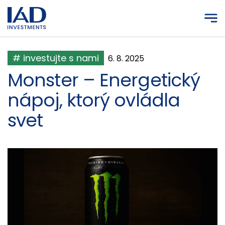
Prejsť na hlavný obsah
# investujte s nami
6. 8. 2025
Monster – Energetický
nápoj, ktorý ovládla
svet