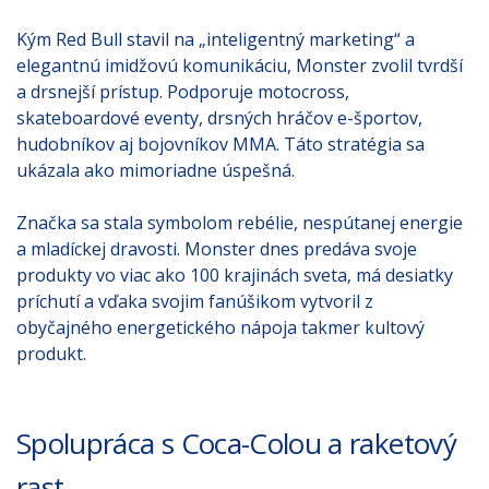
Kým Red Bull stavil na „inteligentný marketing“ a
elegantnú imidžovú komunikáciu, Monster zvolil tvrdší
a drsnejší prístup. Podporuje motocross,
skateboardové eventy, drsných hráčov e-športov,
hudobníkov aj bojovníkov MMA. Táto stratégia sa
ukázala ako mimoriadne úspešná.
Značka sa stala symbolom rebélie, nespútanej energie
a mladíckej dravosti. Monster dnes predáva svoje
produkty vo viac ako 100 krajinách sveta, má desiatky
príchutí a vďaka svojim fanúšikom vytvoril z
obyčajného energetického nápoja takmer kultový
produkt.
Spolupráca s Coca-Colou a raketový
rast