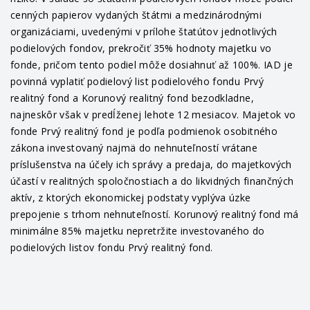
cenných papierov vydaných štátmi a medzinárodnými
organizáciami, uvedenými v prílohe štatútov jednotlivých
podielových fondov, prekročiť 35% hodnoty majetku vo
fonde, pričom tento podiel môže dosiahnuť až 100%. IAD je
povinná vyplatiť podielový list podielového fondu Prvý
realitný fond a Korunový realitný fond bezodkladne,
najneskôr však v predĺženej lehote 12 mesiacov. Majetok vo
fonde Prvý realitný fond je podľa podmienok osobitného
zákona investovaný najmä do nehnuteľností vrátane
príslušenstva na účely ich správy a predaja, do majetkových
účastí v realitných spoločnostiach a do likvidných finančných
aktív, z ktorých ekonomickej podstaty vyplýva úzke
prepojenie s trhom nehnuteľností. Korunový realitný fond má
minimálne 85% majetku nepretržite investovaného do
podielových listov fondu Prvý realitný fond.