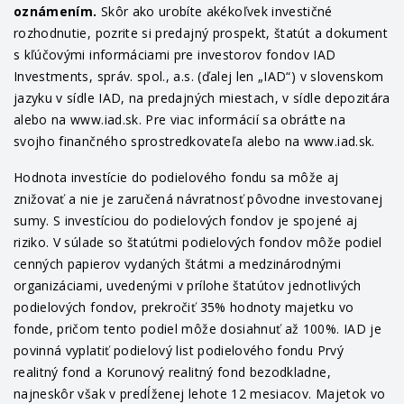
oznámením.
Skôr ako urobíte akékoľvek investičné
rozhodnutie, pozrite si predajný prospekt, štatút a dokument
s kľúčovými informáciami pre investorov fondov IAD
Investments, správ. spol., a.s. (ďalej len „IAD“) v slovenskom
jazyku v sídle IAD, na predajných miestach, v sídle depozitára
alebo na www.iad.sk. Pre viac informácií sa obráťte na
svojho finančného sprostredkovateľa alebo na www.iad.sk.
Hodnota investície do podielového fondu sa môže aj
znižovať a nie je zaručená návratnosť pôvodne investovanej
sumy. S investíciou do podielových fondov je spojené aj
riziko. V súlade so štatútmi podielových fondov môže podiel
cenných papierov vydaných štátmi a medzinárodnými
organizáciami, uvedenými v prílohe štatútov jednotlivých
podielových fondov, prekročiť 35% hodnoty majetku vo
fonde, pričom tento podiel môže dosiahnuť až 100%. IAD je
povinná vyplatiť podielový list podielového fondu Prvý
realitný fond a Korunový realitný fond bezodkladne,
najneskôr však v predĺženej lehote 12 mesiacov. Majetok vo