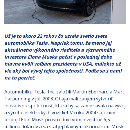
Už je to skoro 22 rokov čo uzrela svetlo sveta
automobilka Tesla. Napriek tomu, že meno jej
aktuálneho výkonného riaditeľa a významného
investora Elona Muska počuť v poslednej dobe
hlavne kvôli voľbám prezidenta v USA, málokto už
vie aký bol vývoj tejto spoločnosti. Poďte sa s nami
na to pozrieť.
Automobilku Tesla, Inc. založili Martin Eberhard a Marc
Tarpenning v júli 2003. Obaja mali záujem vytvoriť
inovatívnu spoločnosť, ktorá by sa zameriavala na vývoj
a výrobu elektrických vozidiel. V roku 2004 sa k nim
pripojil Elon Musk prostredníctvom investície 6,5
milióna dolárov a sa stal jej hlavným akcionárom. Musk