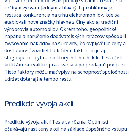
V poslednom období však predaje vozidiel Tesla čelia
určitým výzvam. Jedným z hlavných problémov je
rastúca konkurencia na trhu elektromobilov, kde sa
etablovali nové značky hlavne z Číny ako aj tradiční
výrobcovia automobilov. Okrem toho, geopolitické
napätie a narušenie dodávateľských reťazcov spôsobili
zvyšovanie nákladov na suroviny, čo ovplyvňuje ceny a
dostupnosť vozidiel. Dôležitým faktorom je aj
stagnujúci dopyt na niektorých trhoch, kde Tesla čelí
kritikám za kvalitu spracovania a po predajnú podporu.
Tieto faktory môžu mať vplyv na schopnosť spoločnosti
udržať doterajšie tempo rastu.
Predikcie vývoja akcií
Predikcie vývoja akcií Tesla sa rôznia. Optimisti
očakávajú rast ceny akcií na základe úspešného vstupu