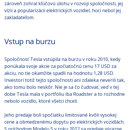
zároveň zohral kľúčovú úlohu v rozvoji spoločnosti, jej
vízii a popularizácii elektrických vozidiel, hoci nebol jej
zakladateľom.
Vstup na burzu
Spoločnosť Tesla vstúpila na burzu v roku 2010, kedy
ponúkala svoje akcie za počiatočnú cenu 17 USD za
akciu, no tie okamžite spadli na hodnotu 1,28 USD.
Investori totiž tejto spoločnosti ani zďaleka neverili tak,
ako tomu bolo neskôr. Nie je sa čo čudovať, veď v tej
dobe Tesla mala v portfóliu iba Roadster a to rozhodne
nebolo vozidlo, ktoré všetci chceli.
Jeho predaje boli spočiatku limitované kvôli vysokej
cene a obmedzenému dopytu po elektrických vozidlách.
S príchodom Modelu S v roku 2012 sa predaje výrazne