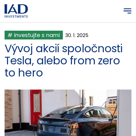
Prejsť na hlavný obsah
# investujte s nami
30. 1. 2025
Vývoj akcií spoločnosti
Tesla, alebo from zero
to hero