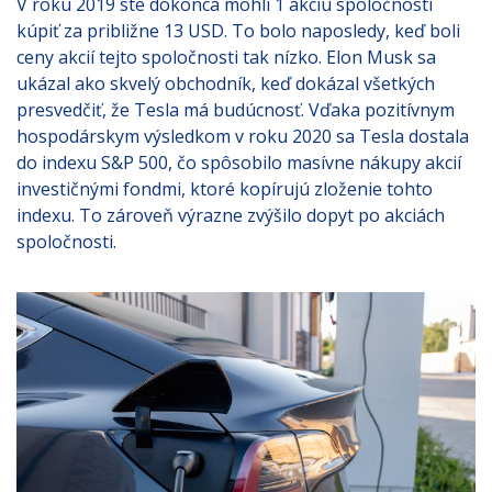
V roku 2019 ste dokonca mohli 1 akciu spoločnosti
kúpiť za približne 13 USD. To bolo naposledy, keď boli
ceny akcií tejto spoločnosti tak nízko. Elon Musk sa
ukázal ako skvelý obchodník, keď dokázal všetkých
presvedčiť, že Tesla má budúcnosť. Vďaka pozitívnym
hospodárskym výsledkom v roku 2020 sa Tesla dostala
do indexu S&P 500, čo spôsobilo masívne nákupy akcií
investičnými fondmi, ktoré kopírujú zloženie tohto
indexu. To zároveň výrazne zvýšilo dopyt po akciách
spoločnosti.