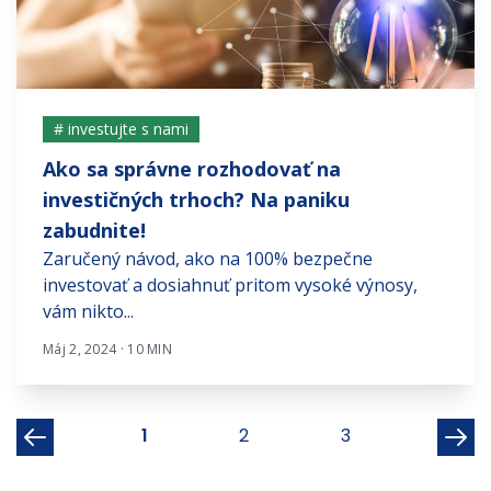
# investujte s nami
Ako sa správne rozhodovať na
investičných trhoch? Na paniku
zabudnite!
Zaručený návod, ako na 100% bezpečne
investovať a dosiahnuť pritom vysoké výnosy,
vám nikto...
Máj 2, 2024 · 10 MIN
1
2
3