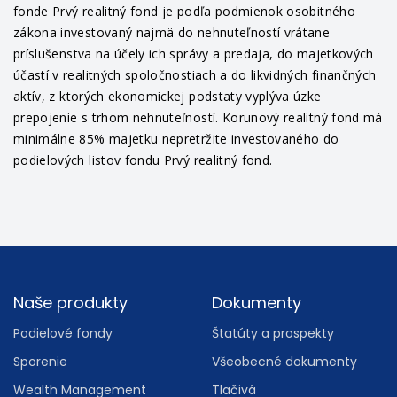
fonde Prvý realitný fond je podľa podmienok osobitného
zákona investovaný najmä do nehnuteľností vrátane
príslušenstva na účely ich správy a predaja, do majetkových
účastí v realitných spoločnostiach a do likvidných finančných
aktív, z ktorých ekonomickej podstaty vyplýva úzke
prepojenie s trhom nehnuteľností. Korunový realitný fond má
minimálne 85% majetku nepretržite investovaného do
podielových listov fondu Prvý realitný fond.
Footer
Naše produkty
Dokumenty
Podielové fondy
Štatúty a prospekty
Sporenie
Všeobecné dokumenty
Wealth Management
Tlačivá