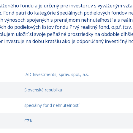
áženého fondu a je určený pre investorov s vyváženým vzťah
ie. Fond patrí do kategórie špeciálnych podielových fondov 
ch výnosoch spojených s prenájmom nehnuteľností a s reál
 do podielových listov fondu Prvý realitný fond, o.p.f. (tzv.
ujem uložiť si svoje peňažné prostriedky na obdobie dlhši
or investuje na dobu kratšiu ako je odporúčaný investičný h
IAD Investments, správ. spol., a.s.
Slovenská republika
špeciálny fond nehnuteľností
CZK