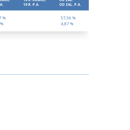
KUMUL.
10 R. KUMUL.
OD ZAL.
.A.
10 R. P.A.
OD ZAL. P.A.
7 %
57,56 %
 %
4,87 %