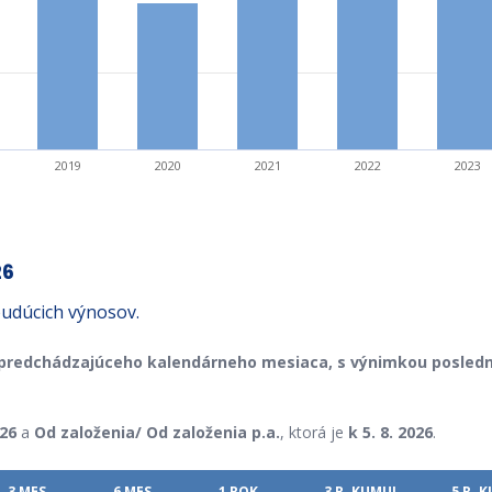
2019
2020
2021
2022
2023
26
udúcich výnosov.
 predchádzajúceho kalendárneho mesiaca,
s výnimkou posledn
26
a
Od založenia/ Od založenia p.a.
, ktorá je
k 5. 8. 2026
.