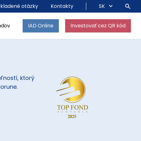
 kladené otázky
Kontakty
SK
ndov
IAD Online
Investovať cez QR kód
ľností, ktorý
orune.