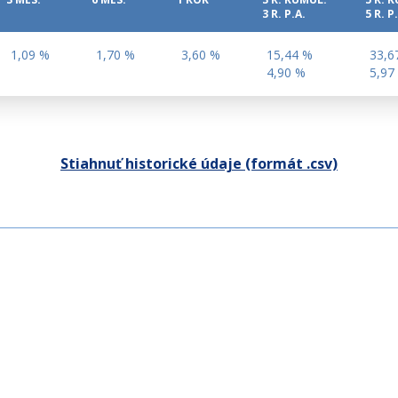
3 MES.
6 MES.
1 ROK
3 R. KUMUL.
5 R. 
3 R. P.A.
5 R. P
1,09 %
1,70 %
3,60 %
15,44 %
33,6
4,90 %
5,97
Stiahnuť historické údaje (formát .csv)