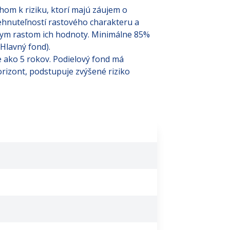
om k riziku, ktorí majú záujem o
nehnuteľností rastového charakteru a
nym rastom ich hodnoty. Minimálne 85%
 Hlavný fond).
e ako 5 rokov. Podielový fond má
orizont, podstupuje zvýšené riziko