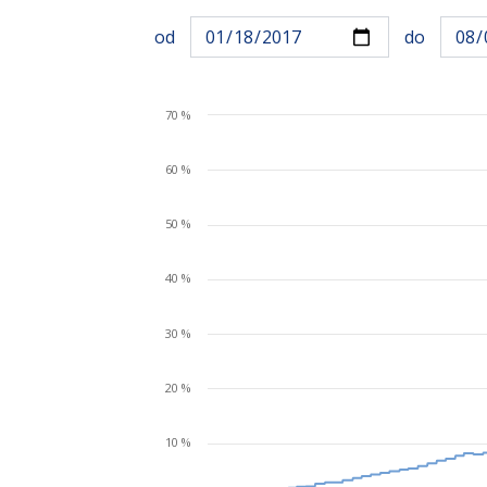
od
do
70 %
60 %
50 %
40 %
30 %
20 %
10 %