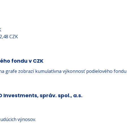
K
22,48 CZK
vého fondu v CZK
na grafe zobrazí kumulatívna výkonnosť podielového fondu
D Investments, správ. spol., a.s.
udúcich výnosov.