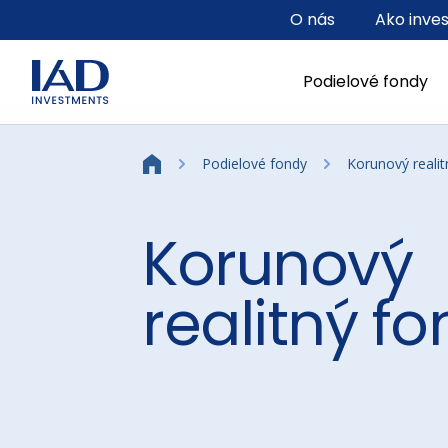
Prejsť na hlavný obsah
O nás
Ako inve
Podielové fondy
Podielové fondy
Korunový realit
Korunový
realitný f