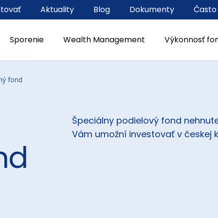
stovať
Aktuality
Blog
Dokumenty
Často
Sporenie
Wealth Management
Výkonnosť fo
ný fond
Špeciálny podielový fond nehnute
Vám umožní investovať v českej k
ond