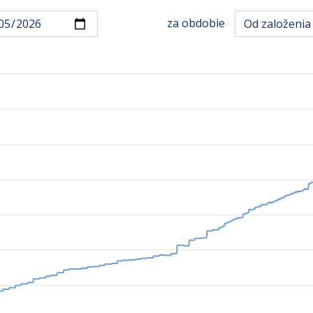
za obdobie
Od založenia