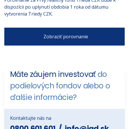
Porovnanie za Prvý realitný fond Trieda CZK bude k
dispozícii po uplynutí obdobia 1 roka od dátumu
vytvorenia Triedy CZK.
Zobraziť porovnanie
Máte záujem investovať
do
podielových fondov alebo o
ďalšie informácie?
Kontaktujte nás na
0800 601 601
/
info@iad.sk