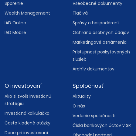
Sporenie
Všeobecné dokumenty
Wealth Management
Tlačivá
IAD Online
Správy o hospodárení
IAD Mobile
Ochrana osobných údajov
Marketingové oznámenia
Prístupnosť poskytovaných
služieb
Archív dokumentov
O investovaní
Spoločnosť
Ako si zvoliť investičnú
Aktuality
stratégiu
O nás
Investičná kalkulačka
Vedenie spoločnosti
Často kladené otázky
Čísla bankových účtov v SR
Dane pri investovaní
Obchodní partneri