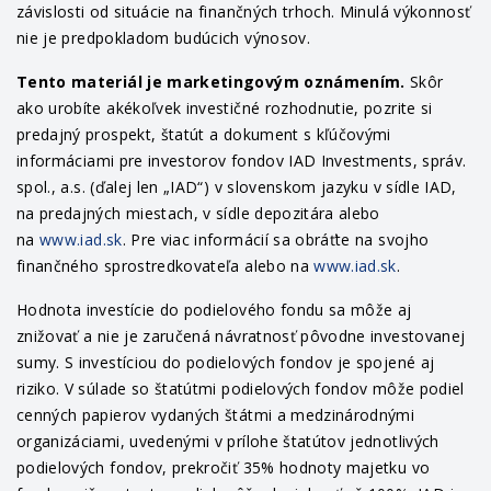
závislosti od situácie na finančných trhoch. Minulá výkonnosť
nie je predpokladom budúcich výnosov.
Tento materiál je marketingovým oznámením.
Skôr
ako urobíte akékoľvek investičné rozhodnutie, pozrite si
predajný prospekt, štatút a dokument s kľúčovými
informáciami pre investorov fondov IAD Investments, správ.
spol., a.s. (ďalej len „IAD“) v slovenskom jazyku v sídle IAD,
na predajných miestach, v sídle depozitára alebo
na
www.iad.sk
. Pre viac informácií sa obráťte na svojho
finančného sprostredkovateľa alebo na
www.iad.sk
.
Hodnota investície do podielového fondu sa môže aj
znižovať a nie je zaručená návratnosť pôvodne investovanej
sumy. S investíciou do podielových fondov je spojené aj
riziko. V súlade so štatútmi podielových fondov môže podiel
cenných papierov vydaných štátmi a medzinárodnými
organizáciami, uvedenými v prílohe štatútov jednotlivých
podielových fondov, prekročiť 35% hodnoty majetku vo