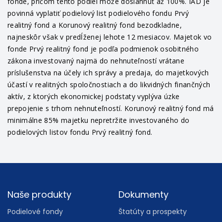
fonde, pričom tento podiel môže dosiahnuť až 100%. IAD je
povinná vyplatiť podielový list podielového fondu Prvý
realitný fond a Korunový realitný fond bezodkladne,
najneskôr však v predĺženej lehote 12 mesiacov. Majetok vo
fonde Prvý realitný fond je podľa podmienok osobitného
zákona investovaný najmä do nehnuteľností vrátane
príslušenstva na účely ich správy a predaja, do majetkových
účastí v realitných spoločnostiach a do likvidných finančných
aktív, z ktorých ekonomickej podstaty vyplýva úzke
prepojenie s trhom nehnuteľností. Korunový realitný fond má
minimálne 85% majetku nepretržite investovaného do
podielových listov fondu Prvý realitný fond.
Footer
Naše produkty
Dokumenty
Podielové fondy
Štatúty a prospekty