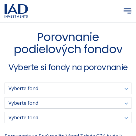
Prejsť na hlavný obsah
Porovnanie
podielových fondov
Vyberte si fondy na porovnanie
Vyberte fond
Vyberte fond
Vyberte fond
Vyberte fond
Vyberte fond
Vyberte fond