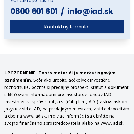
Kontaktujte nás na
0800 601 601
/
info@iad.sk
Kontaktný formulár
UPOZORNENIE. Tento materiál je marketingovým
oznámením.
Skôr ako urobíte akékoľvek investičné
rozhodnutie, pozrite si predajný prospekt, štatút a dokument
s kľúčovými informáciami pre investorov fondov IAD
Investments, správ. spol., a.s. (ďalej len „IAD“) v slovenskom
jazyku v sídle IAD, na predajných miestach, v sídle depozitára
alebo na www.iad.sk. Pre viac informácií sa obráťte na
svojho finančného sprostredkovateľa alebo na www.iad.sk.