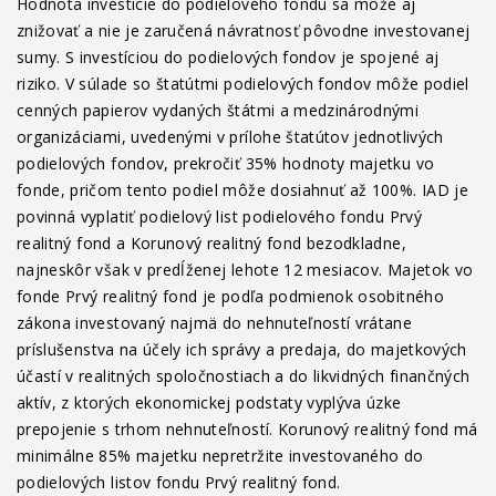
Hodnota investície do podielového fondu sa môže aj
znižovať a nie je zaručená návratnosť pôvodne investovanej
sumy. S investíciou do podielových fondov je spojené aj
riziko. V súlade so štatútmi podielových fondov môže podiel
cenných papierov vydaných štátmi a medzinárodnými
organizáciami, uvedenými v prílohe štatútov jednotlivých
podielových fondov, prekročiť 35% hodnoty majetku vo
fonde, pričom tento podiel môže dosiahnuť až 100%. IAD je
povinná vyplatiť podielový list podielového fondu Prvý
realitný fond a Korunový realitný fond bezodkladne,
najneskôr však v predĺženej lehote 12 mesiacov. Majetok vo
fonde Prvý realitný fond je podľa podmienok osobitného
zákona investovaný najmä do nehnuteľností vrátane
príslušenstva na účely ich správy a predaja, do majetkových
účastí v realitných spoločnostiach a do likvidných finančných
aktív, z ktorých ekonomickej podstaty vyplýva úzke
prepojenie s trhom nehnuteľností. Korunový realitný fond má
minimálne 85% majetku nepretržite investovaného do
podielových listov fondu Prvý realitný fond.