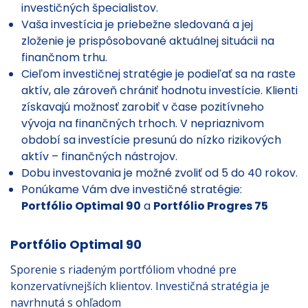
investičných špecialistov.
Vaša investícia je priebežne sledovaná a jej
zloženie je prispôsobované aktuálnej situácii na
finančnom trhu.
Cieľom investičnej stratégie je podieľať sa na raste
aktív, ale zároveň chrániť hodnotu investície. Klienti
získavajú možnosť zarobiť v čase pozitívneho
vývoja na finančných trhoch. V nepriaznivom
období sa investície presunú do nízko rizikových
aktív – finančných nástrojov.
Dobu investovania je možné zvoliť od 5 do 40 rokov.
Ponúkame Vám dve investičné stratégie:
Portfólio Optimal 90
a
Portfólio Progres 75
Portfólio Optimal 90
Sporenie s riadeným portfóliom vhodné pre
konzervatívnejších klientov. Investičná stratégia je
navrhnutá s ohľadom