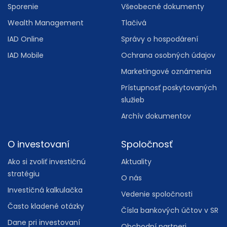
Sporenie
Všeobecné dokumenty
Wealth Management
Tlačivá
IAD Online
Správy o hospodárení
IAD Mobile
Ochrana osobných údajov
Marketingové oznámenia
Prístupnosť poskytovaných
služieb
Archív dokumentov
O investovaní
Spoločnosť
Ako si zvoliť investičnú
Aktuality
stratégiu
O nás
Investičná kalkulačka
Vedenie spoločnosti
Často kladené otázky
Čísla bankových účtov v SR
Dane pri investovaní
Obchodní partneri