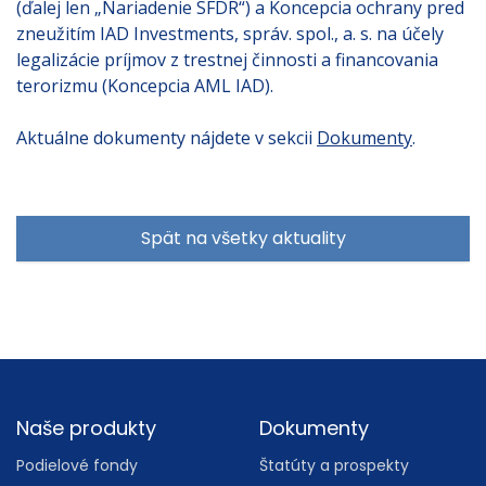
(ďalej len „Nariadenie SFDR“) a Koncepcia ochrany pred
zneužitím IAD Investments, správ. spol., a. s. na účely
legalizácie príjmov z trestnej činnosti a financovania
terorizmu (Koncepcia AML IAD).
Aktuálne dokumenty nájdete v sekcii
Dokumenty
.
Spät na všetky aktuality
Footer
Naše produkty
Dokumenty
Podielové fondy
Štatúty a prospekty