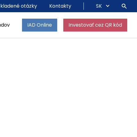
 kladené otázky
Kontakty
SK
ndov
IAD Online
Investovať cez QR kód