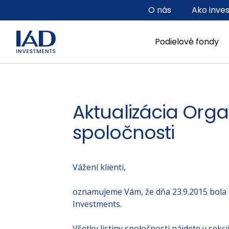
Prejsť na hlavný obsah
O nás
Ako inve
Podielové fondy
Aktualizácia Orga
spoločnosti
Vážení klienti,
oznamujeme Vám, že dňa 23.9.2015 bola 
Investments.
Všetky listiny spoločnosti nájdete v sekcii