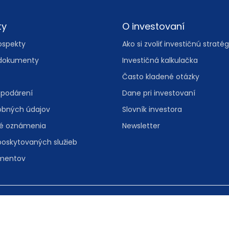
ty
O investovaní
ospekty
Ako si zvoliť investičnú stratég
dokumenty
Investičná kalkulačka
Často kladené otázky
spodárení
Dane pri investovaní
obných údajov
Slovník investora
vé oznámenia
Newsletter
poskytovaných služieb
umentov
, 811 08 Bratislava
Spravovať nas
folinka:
0800 601 601
• e-mail:
info@iad.sk
Informácie o 