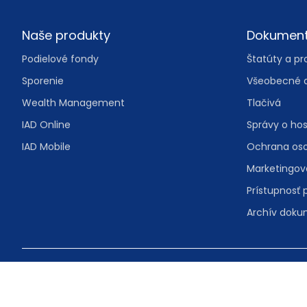
Footer
Naše produkty
Dokumen
Podielové fondy
Štatúty a pr
Sporenie
Všeobecné 
Wealth Management
Tlačivá
IAD Online
Správy o ho
IAD Mobile
Ochrana os
Marketingo
Prístupnosť 
Archív dok
© IAD Investments, správ. spol., a.s.
Malý trh 2/A 
Bezplatná in