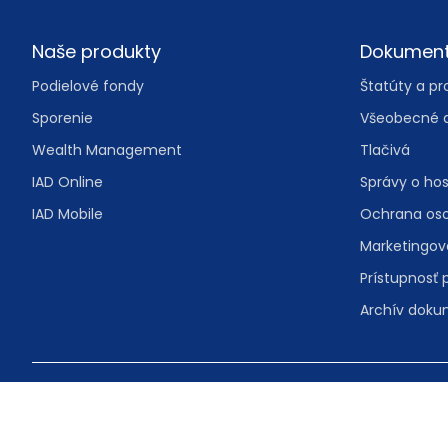
Footer
Naše produkty
Dokumen
Podielové fondy
Štatúty a pr
Sporenie
Všeobecné 
Wealth Management
Tlačivá
IAD Online
Správy o ho
IAD Mobile
Ochrana os
Marketingo
Prístupnosť 
Archív dok
© IAD Investments, správ. spol., a.s.
Malý trh 2/A 
Bezplatná in