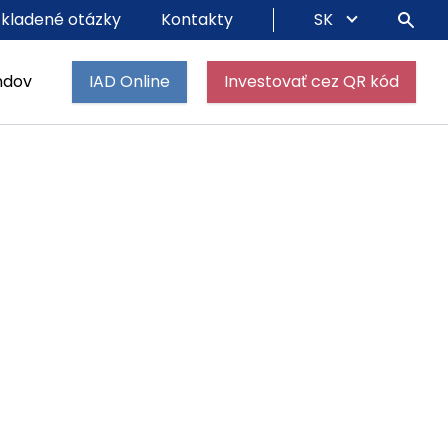
 kladené otázky
Kontakty
SK
ndov
IAD Online
Investovať cez QR kód