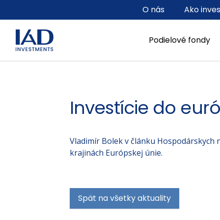
Prejsť na hlavný obsah
O nás
Ako inve
Podielové fondy
Investície do eur
Vladimír Bolek v článku Hospodárskych no
krajinách Európskej únie.
Spät na všetky aktuality