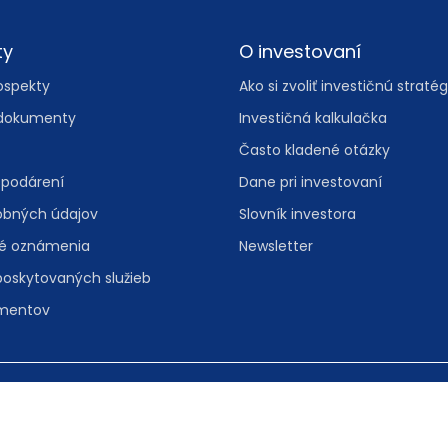
ty
O investovaní
ospekty
Ako si zvoliť investičnú stratég
dokumenty
Investičná kalkulačka
Často kladené otázky
spodárení
Dane pri investovaní
obných údajov
Slovník investora
vé oznámenia
Newsletter
poskytovaných služieb
umentov
, 811 08 Bratislava
Spravovať nas
folinka:
0800 601 601
• e-mail:
info@iad.sk
Informácie o 