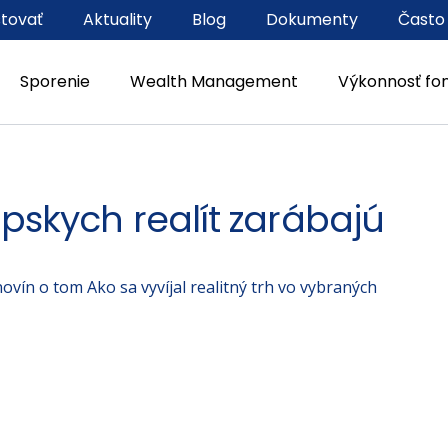
stovať
Aktuality
Blog
Dokumenty
Často
Sporenie
Wealth Management
Výkonnosť fo
ópskych realít zarábajú
vín o tom Ako sa vyvíjal realitný trh vo vybraných