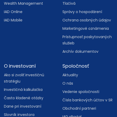
Wealth Management
Tlačivá
IAD Online
Správy o hospodárení
IAD Mobile
Ochrana osobných údajov
Marketingové oznámenia
Prístupnosť poskytovaných
služieb
Archív dokumentov
O investovaní
Spoločnosť
Ako si zvoliť investičnú
Aktuality
stratégiu
O nás
Investičná kalkulačka
Vedenie spoločnosti
Často kladené otázky
Čísla bankových účtov v SR
Dane pri investovaní
Obchodní partneri
Slovník investora
IAD sPortal