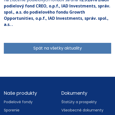
podielový fond CREO, o.p.f., IAD Investments, správ.
spol., a.s. do podielového fondu Growth
Opportunities, o.p.f., IAD Investments, správ. spol.,
a.s. .
Spät na všetky aktuality
Footer
Naše produkty
Dokumenty
Podielové fondy
Štatúty a prospekty
Sporenie
Všeobecné dokumenty