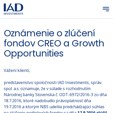
Prejsť na hlavný obsah
Oznámenie o zlúčení
fondov CREO a Growth
Opportunities
Vážení klienti,
predstavenstvo spoločnosti IAD Investments, správ.
spol. a.s. oznamuje, že v súlade s rozhodnutím
Národnej banky Slovenska č. ODT-6972/2016-3 zo dňa
18.7.2016, ktoré nadobudlo právoplatnosť dňa
19.7.2016 a ktorým NBS udelila predchádzajúci súhlas
na zlúčenie podielových fondov sa dňa
12.9.2016 zlúčil