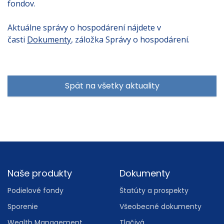
fondov.
Aktuálne správy o hospodárení nájdete v
časti
Dokumenty
, záložka Správy o hospodárení.
Spät na všetky aktuality
Footer
Naše produkty
Dokumenty
Podielové fondy
Štatúty a prospekty
Sporenie
Všeobecné dokumenty
Wealth Management
Tlačivá