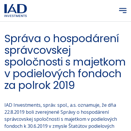
Prejsť na hlavný obsah
Správa o hospodárení
správcovskej
spoločnosti s majetkom
v podielových fondoch
za polrok 2019
IAD Investments, správ. spol., a.s. oznamuje, že dňa
22.8.2019 boli zverejnené Správy o hospodárení
správcovskej spoločnosti s majetkom v podielových
fondoch k 30.6.2019 v zmysle Štatútov podielových