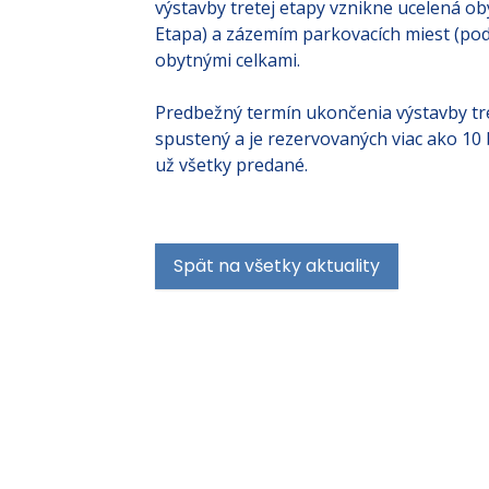
výstavby tretej etapy vznikne ucelená obyt
Etapa) a zázemím parkovacích miest (po
obytnými celkami.
Predbežný termín ukončenia výstavby tret
spustený a je rezervovaných viac ako 10 b
už všetky predané.
Spät na všetky aktuality