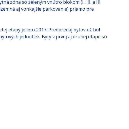
ná zóna so zeleným vnútro blokom (I. ; II. a III.
dzemné aj vonkajšie parkovanie) priamo pre
ej etapy je leto 2017. Predpredaj bytov už bol
ytových jednotiek. Byty v prvej aj druhej etape sú