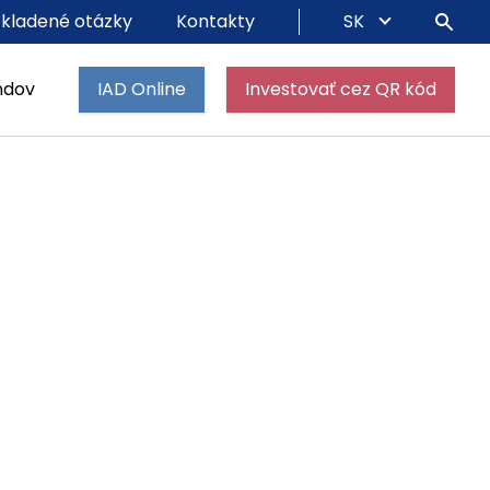
 kladené otázky
Kontakty
SK
ndov
IAD Online
Investovať cez QR kód