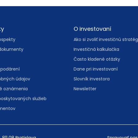
ty
O investovaní
ospekty
Ako si zvoliť investičnú stratég
dokumenty
Investičná kalkulačka
Často kladené otázky
spodárení
Dane pri investovaní
obných údajov
Slovník investora
vé oznámenia
Newsletter
poskytovaných služieb
umentov
, 811 08 Bratislava
Spravovať nas