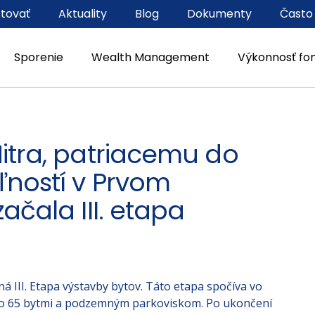
stovať
Aktuality
Blog
Dokumenty
Často
Sporenie
Wealth Management
Výkonnosť fo
itra, patriacemu do
ľností v Prvom
ačala III. etapa
á III. Etapa výstavby bytov. Táto etapa spočíva vo
vo 65 bytmi a podzemným parkoviskom. Po ukončení