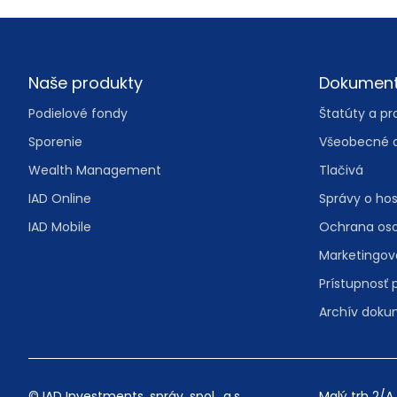
Footer
Naše produkty
Dokumen
Podielové fondy
Štatúty a pr
Sporenie
Všeobecné 
Wealth Management
Tlačivá
IAD Online
Správy o ho
IAD Mobile
Ochrana os
Marketingo
Prístupnosť 
Archív dok
© IAD Investments, správ. spol., a.s.
Malý trh 2/A 