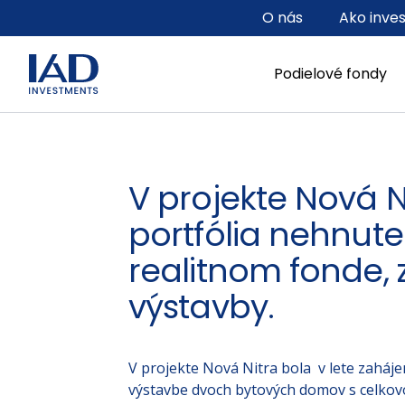
Prejsť na hlavný obsah
O nás
Ako inve
Podielové fondy
V projekte Nová N
portfólia nehnute
realitnom fonde, z
výstavby.
V projekte Nová Nitra bola v lete zahájen
výstavbe dvoch bytových domov s celko