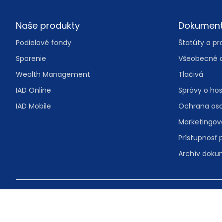
Footer
Naše produkty
Dokumen
Podielové fondy
Štatúty a pr
Sporenie
Všeobecné 
Wealth Management
Tlačivá
IAD Online
Správy o ho
IAD Mobile
Ochrana os
Marketingo
Prístupnosť 
Archív dok
© IAD Investments, správ. spol., a.s.
Malý trh 2/A 
Bezplatná in