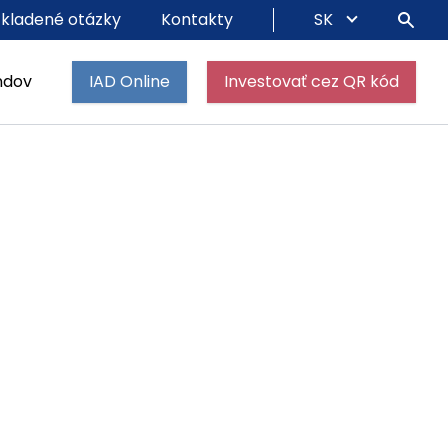
 kladené otázky
Kontakty
SK
ndov
IAD Online
Investovať cez QR kód