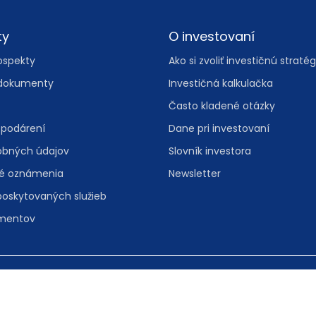
ty
O investovaní
ospekty
Ako si zvoliť investičnú stratég
dokumenty
Investičná kalkulačka
Často kladené otázky
spodárení
Dane pri investovaní
obných údajov
Slovník investora
vé oznámenia
Newsletter
poskytovaných služieb
umentov
, 811 08 Bratislava
Spravovať nas
folinka:
0800 601 601
• e-mail:
info@iad.sk
Informácie o 