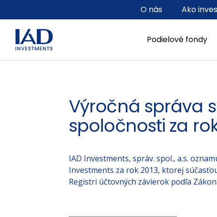
Prejsť na hlavný obsah
O nás
Ako inve
Podielové fondy
Výročná správa s
spoločnosti za ro
IAD Investments, správ. spol., a.s. ozna
Investments za rok 2013, ktorej súčasťou
Registri účtovných závierok podľa Zákona 