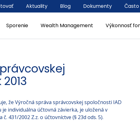
stovať
Aktuality
Blog
Dokumenty
Často
Sporenie
Wealth Management
Výkonnosť fo
právcovskej
k 2013
muje, že Výročná správa správcovskej spoločnosti IAD
 je individuálna účtovná závierka, je uložená v
č. 431/2002 Z.z. o účtovníctve (§ 23d ods. 5).