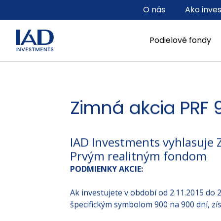
Prejsť na hlavný obsah
O nás
Ako inve
Podielové fondy
Zimná akcia PRF 
IAD Investments vyhlasuje 
Prvým realitným fondom
PODMIENKY AKCIE:
Ak investujete v období od 2.11.2015 do 2
špecifickým symbolom 900 na 900 dní, zí