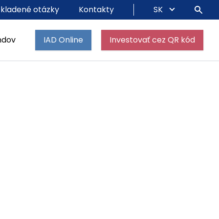
 kladené otázky
Kontakty
SK
ndov
IAD Online
Investovať cez QR kód