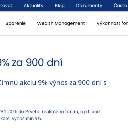
stovať
Aktuality
Blog
Dokumenty
Často
Sporenie
Wealth Management
Výkonnosť fo
9% za 900 dní
Zimnú akciu 9% výnos za 900 dní s
9.1.2016 do Prvého realitného fondu, o.p.f. pod
skate výnos min 9%.