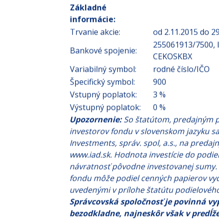
Základné
informácie:
Trvanie akcie:
od 2.11.2015 do 2
255061913/7500, I
Bankové spojenie:
CEKOSKBX
Variabilný symbol:
rodné číslo/IČO
Špecifický symbol:
900
Vstupný poplatok:
3 %
Výstupný poplatok:
0 %
Upozornenie:
So štatútom, predajným p
investorov fondu v slovenskom jazyku sa
Investments, správ. spol, a.s., na predaj
www.iad.sk. Hodnota investície do podie
návratnosť pôvodne investovanej sumy.
fondu môže podiel cenných papierov vy
uvedenými v prílohe štatútu podielovéh
Správcovská spoločnosť je povinná vyp
bezodkladne, najneskôr však v predĺž