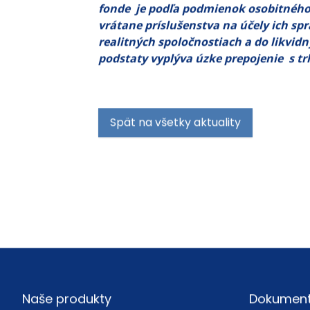
fonde je podľa podmienok osobitného
vrátane príslušenstva na účely ich sp
realitných spoločnostiach a do likvid
podstaty vyplýva úzke prepojenie s t
Spät na všetky aktuality
Footer
Naše produkty
Dokumen