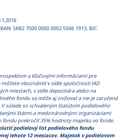
9.1.2016
BAN: SK82 7500 0000 0002 5506 1913, BIC:
rospektom a kľúčovými informáciami pre
 môžete oboznámiť v sídle spoločnosti IAD
ných miestach, v sídle depozitára alebo na
lového fondu sa môže aj znižovať a nie je zaručená
 V súlade so schváleným štatútom podielového
danými štátmi a medzinárodnými organizáciami
o fondu prekročiť 35% hodnoty majetku vo fonde.
latiť podielový list podielového fondu
enej lehote 12 mesiacov. Majetok v podielovom