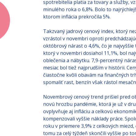
spotrebitelia platia za tovary a služby,
minulého roka o 6,8%. Bolo to najrýchlej
ktorom inflácia prekročila 5%.
Takzvaný jadrový cenový index, ktorý nez
vzrástol v novembri oproti predchádzajú
októbrový nárast o 4,6%, čo je najvyššie
ktorý v novembri dosiahol 11,1%, bol naj
oblečenia a nábytku. 7,9-percentný náras
mesiac bol tiež najprudším v histórii. C
čiastočne kvôli obavám na finančných tr
spomaliť rast, benzín však rástol mesa
Novembrový cenový trend prišiel pred ob
novú hrozbu pandémie, ktorá je už v d
ovplyvňuje aj infláciu a celkovú ekonomik
kompenzovali vyššie náklady práce. Spol
roku v priemere 3,9% z celkových miezd, 
tomu za celý týždeň skončili vyššie po tom