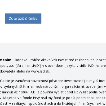
Zobraziť články
ámením.
Skôr ako urobíte akékoľvek investičné rozhodnutie, pozri
ol., a.s. (ďalej len „IAD“) v slovenskom jazyku v sídle IAD, na pr
edkovateľa alebo na www.iad.sk.
 a nie je zaručená návratnosť pôvodne investovanej sumy. S invest
v vydaných štátmi a medzinárodnými organizáciami, uvedenými v pr
ahnuť až 100%. IAD je povinná vyplatiť podielový list podielovéh
v. Majetok vo fonde Prvý realitný fond je podľa podmienok osob
častí v realitných spoločnostiach a do likvidných finančných aktí