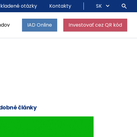
 kladené otázky
Kontakty
SK
ndov
IAD Online
Investovať cez QR kód
dobné články