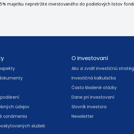
% majetku nepretržite investovaného do podielových listov fondu 
ty
O investovaní
ospekty
Ako si zvoliť investičnú stratég
dokumenty
Investičná kalkulačka
Často kladené otázky
spodárení
Dane pri investovaní
obných údajov
Slovník investora
vé oznámenia
Newsletter
poskytovaných služieb