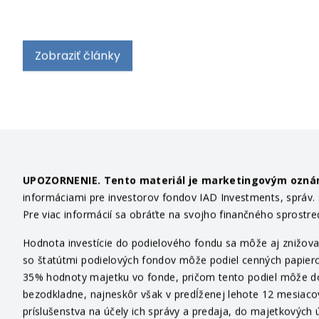
Zobraziť články
UPOZORNENIE. Tento materiál je marketingovým ozn
informáciami pre investorov fondov IAD Investments, správ. sp
Pre viac informácií sa obráťte na svojho finančného sprostr
Hodnota investície do podielového fondu sa môže aj znižovať
so štatútmi podielových fondov môže podiel cenných papiero
35% hodnoty majetku vo fonde, pričom tento podiel môže dosi
bezodkladne, najneskôr však v predĺženej lehote 12 mesiaco
príslušenstva na účely ich správy a predaja, do majetkových ú