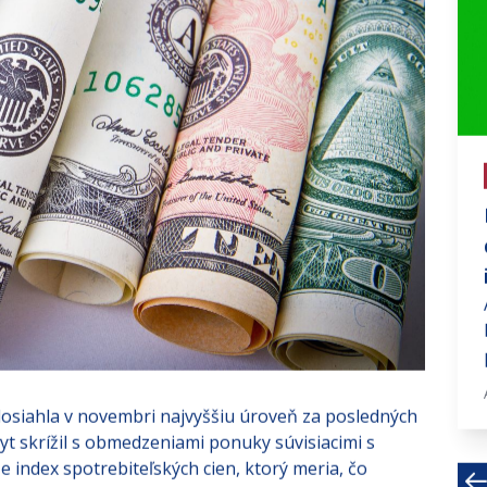
# investujte na fin trhoch
Výpredaj u Adaniho
Gautam Adani, počuli ste niekedy
o tomto mužovi? Je to najbohatší
muž Ázie a ešte minulý rok...
Jan 30, 2023 · 3 MIN
 dosiahla v novembri najvyššiu úroveň za posledných
pyt skrížil s obmedzeniami ponuky súvisiacimi s
e index spotrebiteľských cien, ktorý meria, čo