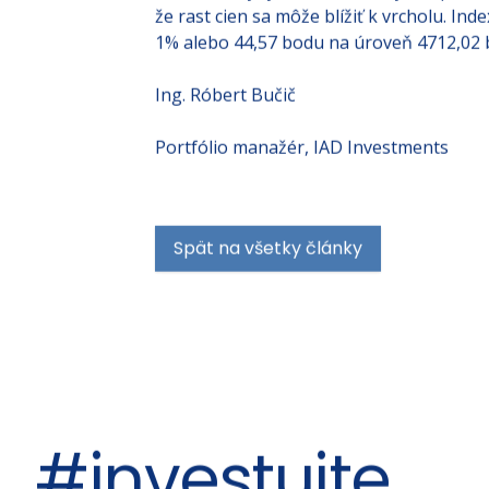
že rast cien sa môže blížiť k vrcholu. I
1% alebo 44,57 bodu na úroveň 4712,02 
Ing. Róbert Bučič
Portfólio manažér, IAD Investments
Spät na všetky články
#investujte