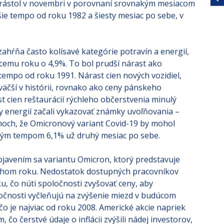
 vzrástol v novembri v porovnaní srovnakým mesiacom
šie tempo od roku 1982 a šiesty mesiac po sebe, v
ahŕňa často kolísavé kategórie potravín a energií,
cemu roku o 4,9%. To bol prudší nárast ako
 tempo od roku 1991. Nárast cien nových vozidiel,
väčší v histórii, rovnako ako ceny pánskeho
t cien reštaurácií rýchleho občerstvenia minulý
eny energií začali vykazovať známky uvoľňovania –
hoch, že Omicronový variant Covid-19 by mohol
čným tempom 6,1% už druhý mesiac po sebe.
javením sa variantu Omicron, ktorý predstavuje
ruhom roku. Nedostatok dostupných pracovníkov
u, čo núti spoločnosti zvyšovať ceny, aby
očnosti vyčleňujú na zvýšenie miezd v budúcom
čo je najviac od roku 2008. Americké akcie napriek
, čo čerstvé údaje o inflácii zvýšili nádej investorov,