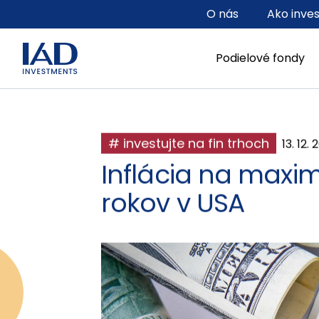
Prejsť na hlavný obsah
O nás
Ako inve
Podielové fondy
# investujte na fin trhoch
13. 12. 
Inflácia na maxi
rokov v USA