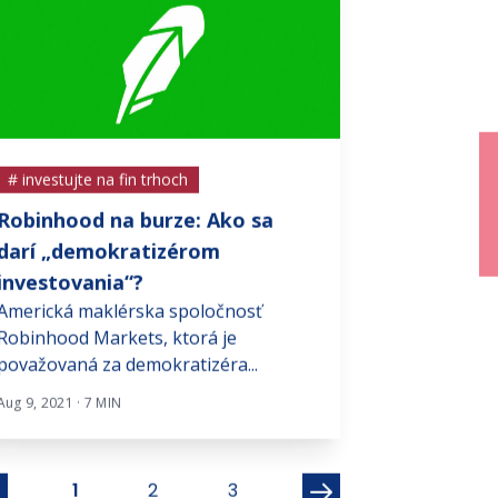
# investujte na fin trhoch
# investujte na f
Robinhood na burze: Ako sa
Francúzsko n
Slovensko nie j
darí „demokratizérom
krajina, ktorej 
investovania“?
z dlhodobého...
Americká maklérska spoločnosť
Robinhood Markets, ktorá je
Dec 2, 2024 · 3 MIN
považovaná za demokratizéra...
Aug 9, 2021 · 7 MIN
1
2
3