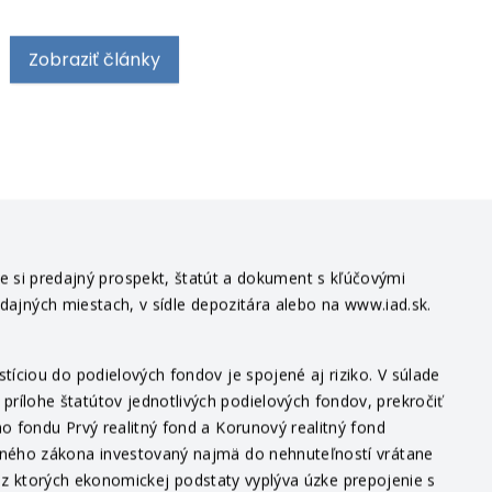
Zobraziť články
te si predajný prospekt, štatút a dokument s kľúčovými
edajných miestach, v sídle depozitára alebo na www.iad.sk.
íciou do podielových fondov je spojené aj riziko. V súlade
ílohe štatútov jednotlivých podielových fondov, prekročiť
o fondu Prvý realitný fond a Korunový realitný fond
itného zákona investovaný najmä do nehnuteľností vrátane
v, z ktorých ekonomickej podstaty vyplýva úzke prepojenie s