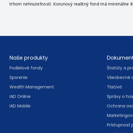
trhom nehnuteľností. Korunový realitný fond má minimálne 85
Footer
Naše produkty
Dokumen
Podielové fondy
Štatúty a pr
Sporenie
Všeobecné 
Wealth Management
Tlačivá
IAD Online
Správy o ho
IAD Mobile
Ochrana os
Marketingo
Prístupnosť 