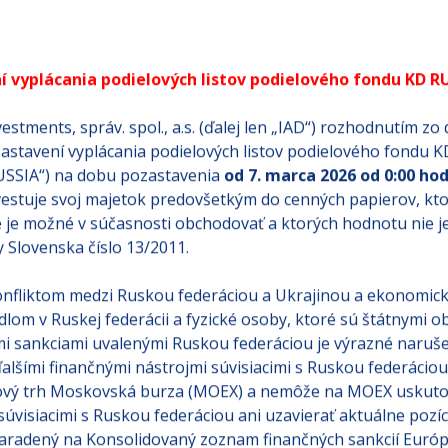
í vyplácania podielových listov podielového fondu KD R
stments, správ. spol., a.s. (ďalej len „IAD“) rozhodnutím zo 
stavení vyplácania podielových listov podielového fondu KD 
D RUSSIA“) na dobu pozastavenia
od 7. marca 2026 od 0:00 ho
estuje svoj majetok predovšetkým do cenných papierov, ktor
e je možné v súčasnosti obchodovať a ktorých hodnotu nie 
Slovenska číslo 13/2011.
konfliktom medzi Ruskou federáciou a Ukrajinou a ekonomic
dlom v Ruskej federácii a fyzické osoby, ktoré sú štátnymi o
i sankciami uvalenými Ruskou federáciou je výrazné naruš
alšími finančnými nástrojmi súvisiacimi s Ruskou federácio
lový trh Moskovská burza (MOEX) a nemôže na MOEX uskut
 súvisiacimi s Ruskou federáciou ani uzavierať aktuálne po
zaradený na Konsolidovaný zoznam finančných sankcií Európ