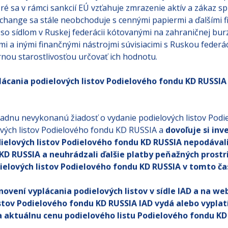
é sa v rámci sankcií EÚ vzťahuje zmrazenie aktív a zákaz sp
hange sa stále neobchoduje s cennými papiermi a ďalšími fi
so sídlom v Ruskej federácii kótovanými na zahraničnej bur
i a inými finančnými nástrojmi súvisiacimi s Ruskou fede
rnou starostlivosťou určovať ich hodnotu.
cania podielových listov Podielového fondu KD RUSSIA v
žiadnu nevykonanú žiadosť o vydanie podielových listov Pod
ových listov Podielového fondu KD RUSSIA a
dovoľuje si inv
elových listov Podielového fondu KD RUSSIA nepodávali 
KD RUSSIA a neuhrádzali ďalšie platby peňažných prostr
ielových listov Podielového fondu KD RUSSIA v tomto č
ovení vyplácania podielových listov v sídle IAD a na w
stov Podielového fondu KD RUSSIA IAD vydá alebo vyplatí
a aktuálnu cenu podielového listu Podielového fondu K