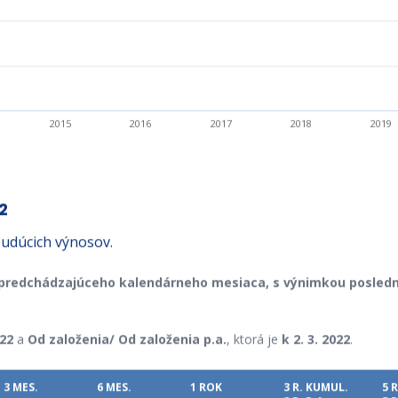
2015
2016
2017
2018
2019
2
udúcich výnosov.
 predchádzajúceho kalendárneho mesiaca,
s výnimkou posledn
22
a
Od založenia/ Od založenia p.a.
, ktorá je
k 2. 3. 2022
.
3 MES.
6 MES.
1 ROK
3 R. KUMUL.
5 