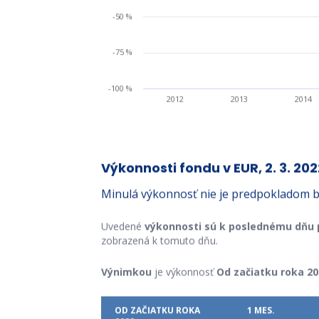
-50 %
-75 %
-100 %
2012
2013
2014
Výkonnosti fondu v EUR, 2. 3. 202
Minulá výkonnosť nie je predpokladom b
Uvedené
výkonnosti sú k poslednému dňu
zobrazená k tomuto dňu.
Výnimkou
je výkonnosť
Od začiatku roka 20
OD ZAČIATKU ROKA
1 MES.