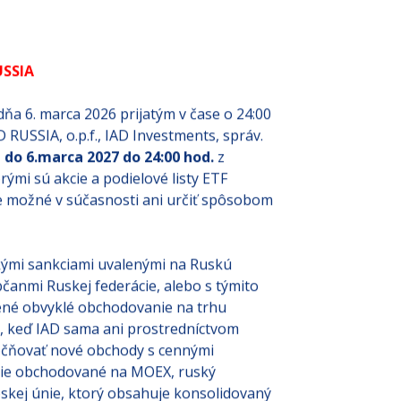
USSIA
dňa 6. marca 2026 prijatým v čase o 24:00
RUSSIA, o.p.f., IAD Investments, správ.
d do 6.marca 2027
do 24:00 hod.
z
ými sú akcie a podielové listy ETF
je možné v súčasnosti ani určiť spôsobom
kými sankciami uvalenými na Ruskú
bčanmi Ruskej federácie, alebo s týmito
ené obvyklé obchodovanie na trhu
u, keď IAD sama ani prostredníctvom
očňovať nové obchody s cennými
zície obchodované na MOEX, ruský
skej únie, ktorý obsahuje konsolidovaný