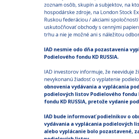
zoznam osôb, skupín a subjektov, na ktor
hospodárske zdroje, na London Stock Exc
Ruskou federáciou / akciami spoločností 
uskutočňovať obchody s cennými papierm
trhu a nie je možné ani s náležitou odbo
IAD nesmie odo dňa pozastavenia vyplá
Podielového fondu KD RUSSIA.
IAD investorov informuje, že neeviduje 
nevykonanú žiadosť o vyplatenie podiel
obnovenia vydávania a vyplácania podi
podielových listov Podielového fondu 
fondu KD RUSSIA, pretože vydanie pod
IAD bude informovať podielnikov o obn
vydávania a vyplácania podielových li
alebo vyplácanie bolo pozastavené, z