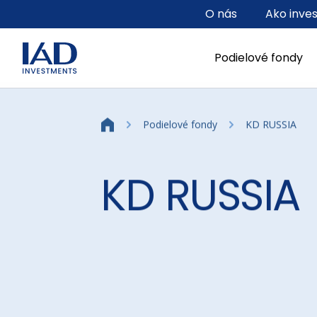
Prejsť na hlavný obsah
O nás
Ako inve
Podielové fondy
Podielové fondy
KD RUSSIA
KD RUSSIA