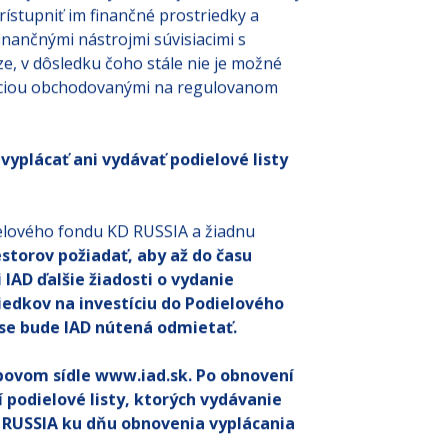
rístupniť im finančné prostriedky a
nančnými nástrojmi súvisiacimi s
ze, v dôsledku čoho stále nie je možné
ráciou obchodovanými na regulovanom
yplácať ani vydávať podielové listy
ielového fondu KD RUSSIA a žiadnu
estorov požiadať, aby až do času
IAD ďalšie žiadosti o vydanie
iedkov na investíciu do Podielového
ase bude IAD nútená odmietať.
ebovom sídle www.iad.sk. Po obnovení
 podielové listy, ktorých vydávanie
D RUSSIA ku dňu obnovenia vyplácania