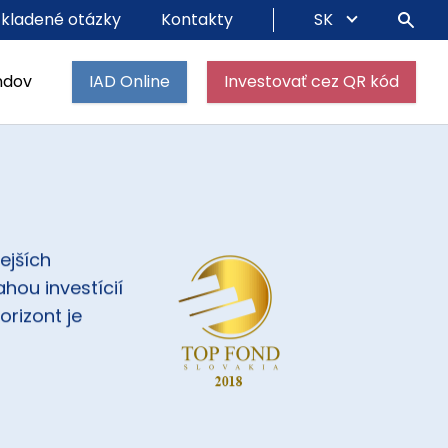
 kladené otázky
Kontakty
SK
ndov
IAD Online
Investovať cez QR kód
ejších
hou investícií
orizont je