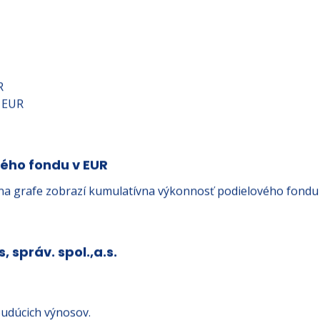
R
3 EUR
vého fondu v EUR
na grafe zobrazí kumulatívna výkonnosť podielového fondu
, správ. spol.,a.s.
udúcich výnosov.