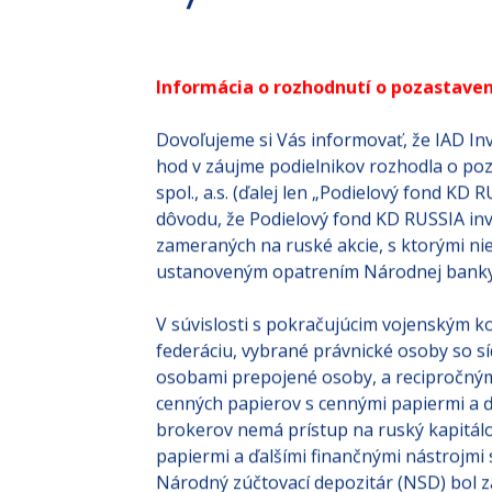
Informácia o rozhodnutí o pozastaven
Dovoľujeme si Vás informovať, že IAD Inve
hod v záujme podielnikov rozhodla o poza
spol., a.s. (ďalej len „Podielový fond K
dôvodu, že Podielový fond KD RUSSIA inv
zameraných na ruské akcie, s ktorými ni
ustanoveným opatrením Národnej banky 
V súvislosti s pokračujúcim vojenským 
federáciu, vybrané právnické osoby so sí
osobami prepojené osoby, a recipročným
cenných papierov s cennými papiermi a ď
brokerov nemá prístup na ruský kapitá
papiermi a ďalšími finančnými nástrojmi
Národný zúčtovací depozitár (NSD) bol 