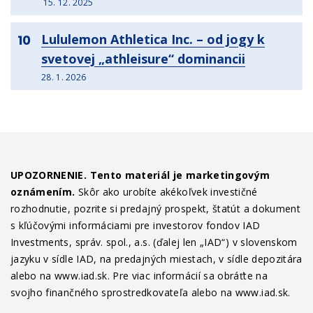
15. 12. 2025
Lululemon Athletica Inc. – od jogy k
10
svetovej „athleisure“ dominancii
28. 1. 2026
UPOZORNENIE. Tento materiál je marketingovým
oznámením.
Skôr ako urobíte akékoľvek investičné
rozhodnutie, pozrite si predajný prospekt, štatút a dokument
s kľúčovými informáciami pre investorov fondov IAD
Investments, správ. spol., a.s. (ďalej len „IAD“) v slovenskom
jazyku v sídle IAD, na predajných miestach, v sídle depozitára
alebo na www.iad.sk. Pre viac informácií sa obráťte na
svojho finančného sprostredkovateľa alebo na www.iad.sk.