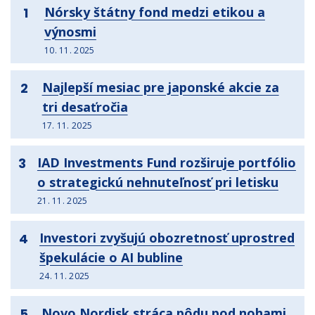
Nórsky štátny fond medzi etikou a
1
výnosmi
10. 11. 2025
Najlepší mesiac pre japonské akcie za
2
tri desaťročia
17. 11. 2025
IAD Investments Fund rozširuje portfólio
3
o strategickú nehnuteľnosť pri letisku
21. 11. 2025
Investori zvyšujú obozretnosť uprostred
4
špekulácie o AI bubline
24. 11. 2025
Novo Nordisk stráca pôdu pod nohami
5