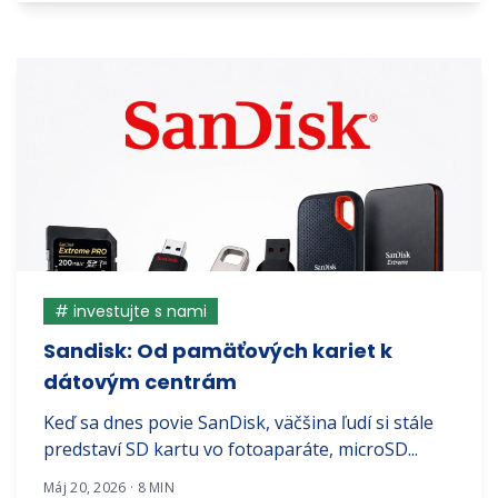
# investujte s nami
Sandisk: Od pamäťových kariet k
dátovým centrám
Keď sa dnes povie SanDisk, väčšina ľudí si stále
predstaví SD kartu vo fotoaparáte, microSD...
Máj 20, 2026 · 8 MIN