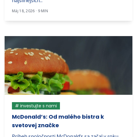
najsilnejších...
Máj 18, 2026 · 9 MIN
# investujte s nami
McDonald’s: Od malého bistra k
svetovej značke
Príbeh spoločnosti McDonald’s sa začal v roku