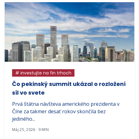
# investujte na fin trhoch
Čo pekinský summit ukázal o rozložení
síl vo svete
Prvá štátna návšteva amerického prezidenta v
Číne za takmer desať rokov skončila bez
jediného...
Máj 25, 2026 · 9 MIN