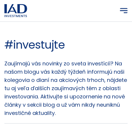
Prejsť na hlavný obsah
#investujte
Články
Zaujímajú vás novinky zo sveta investícií? Na
našom blogu vás každý týždeň informujú naši
kolegovia o dianí na akciových trhoch, nájdete
tu aj veľa ďalších zaujímavých tém z oblasti
investovania. Aktivujte si upozornenie na nové
články v sekcii blog a už vám nikdy neuniknú
investičné aktuality.