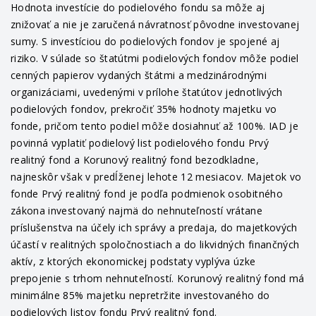
Hodnota investície do podielového fondu sa môže aj
znižovať a nie je zaručená návratnosť pôvodne investovanej
sumy. S investíciou do podielových fondov je spojené aj
riziko. V súlade so štatútmi podielových fondov môže podiel
cenných papierov vydaných štátmi a medzinárodnými
organizáciami, uvedenými v prílohe štatútov jednotlivých
podielových fondov, prekročiť 35% hodnoty majetku vo
fonde, pričom tento podiel môže dosiahnuť až 100%. IAD je
povinná vyplatiť podielový list podielového fondu Prvý
realitný fond a Korunový realitný fond bezodkladne,
najneskôr však v predĺženej lehote 12 mesiacov. Majetok vo
fonde Prvý realitný fond je podľa podmienok osobitného
zákona investovaný najmä do nehnuteľností vrátane
príslušenstva na účely ich správy a predaja, do majetkových
účastí v realitných spoločnostiach a do likvidných finančných
aktív, z ktorých ekonomickej podstaty vyplýva úzke
prepojenie s trhom nehnuteľností. Korunový realitný fond má
minimálne 85% majetku nepretržite investovaného do
podielových listov fondu Prvý realitný fond.