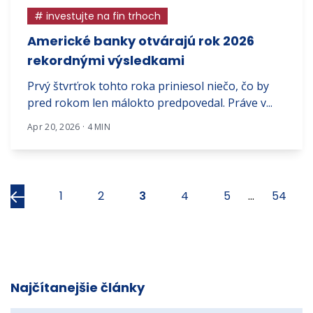
# investujte na fin trhoch
Americké banky otvárajú rok 2026
rekordnými výsledkami
Prvý štvrťrok tohto roka priniesol niečo, čo by
pred rokom len málokto predpovedal. Práve v...
Apr 20, 2026 · 4 MIN
Predchádzajúci
1
2
3
4
5
...
54
Najčítanejšie články