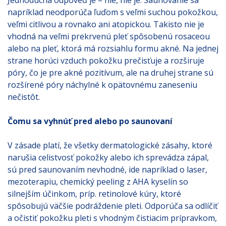
napríklad neodporúča ľuďom s veľmi suchou pokožkou,
veľmi citlivou a rovnako ani atopickou. Takisto nie je
vhodná na veľmi prekrvenú pleť spôsobenú rosaceou
alebo na pleť, ktorá má rozsiahlu formu akné. Na jednej
strane horúci vzduch pokožku prečisťuje a rozširuje
póry, čo je pre akné pozitívum, ale na druhej strane sú
rozšírené póry náchylné k opätovnému zaneseniu
nečistôt.
Čomu sa vyhnúť pred alebo po saunovaní
V zásade platí, že všetky dermatologické zásahy, ktoré
narušia celistvosť pokožky alebo ich sprevádza zápal,
sú pred saunovaním nevhodné, ide napríklad o laser,
mezoterapiu, chemický peeling z AHA kyselín so
silnejším účinkom, príp. retinolové kúry, ktoré
spôsobujú väčšie podráždenie pleti. Odporúča sa odlíčiť
a očistiť pokožku pleti s vhodným čistiacim prípravkom,