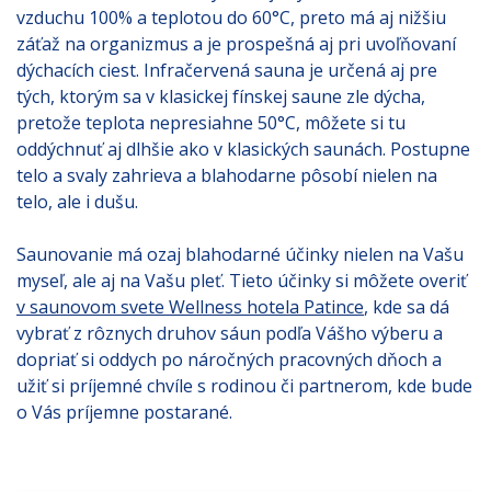
vzduchu 100% a teplotou do 60°C, preto má aj nižšiu
záťaž na organizmus a je prospešná aj pri uvoľňovaní
dýchacích ciest. Infračervená sauna je určená aj pre
tých, ktorým sa v klasickej fínskej saune zle dýcha,
pretože teplota nepresiahne 50°C, môžete si tu
oddýchnuť aj dlhšie ako v klasických saunách. Postupne
telo a svaly zahrieva a blahodarne pôsobí nielen na
telo, ale i dušu.
Saunovanie má ozaj blahodarné účinky nielen na Vašu
myseľ, ale aj na Vašu pleť. Tieto účinky si môžete overiť
v saunovom svete Wellness hotela Patince
, kde sa dá
vybrať z rôznych druhov sáun podľa Vášho výberu a
dopriať si oddych po náročných pracovných dňoch a
užiť si príjemné chvíle s rodinou či partnerom, kde bude
o Vás príjemne postarané.