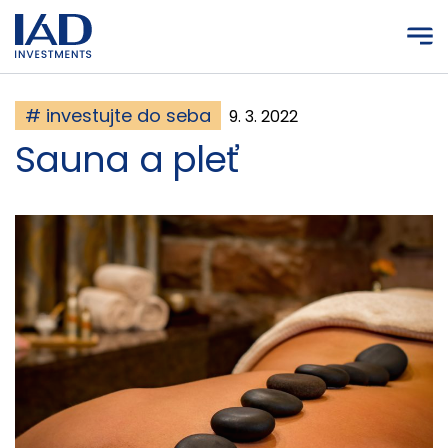
Prejsť na hlavný obsah
# investujte do seba
9. 3. 2022
Sauna a pleť