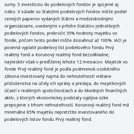
sumy. S investíciou do podielových fondov je spojené aj
riziko. V súlade so štatútmi podielových fondov môže podiel
cenných papierov vydaných štátmi a medzinárodnými
organizáciami, uvedenými v prílohe štatútov jednotlivých
podielových fondov, prekročiť 35% hodnoty majetku vo
fonde, pričom tento podiel môže dosiahnuť až 100%. IAD je
povinná vyplatiť podielový list podielového fondu Prvý
realitný fond a Korunový realitný fond bezodkladne,
najneskôr však v predĺženej lehote 12 mesiacov. Majetok vo
fonde Prvý realitný fond je podľa podmienok osobitného
zákona investovaný najmä do nehnuteľností vrátane
príslušenstva na účely ich správy a predaja, do majetkových
účastí v realitných spoločnostiach a do likvidných finančných
aktív, z ktorých ekonomickej podstaty vyplýva úzke
prepojenie s trhom nehnuteľností. Korunový realitný fond má
minimálne 85% majetku nepretržite investovaného do
podielových listov fondu Prvý realitný fond.