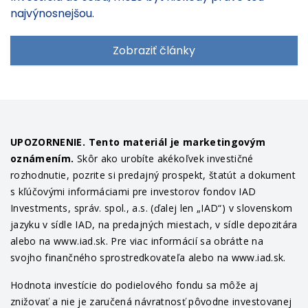
najvýnosnejšou.
Zobraziť články
UPOZORNENIE. Tento materiál je marketingovým
oznámením.
Skôr ako urobíte akékoľvek investičné
rozhodnutie, pozrite si predajný prospekt, štatút a dokument
s kľúčovými informáciami pre investorov fondov IAD
Investments, správ. spol., a.s. (ďalej len „IAD“) v slovenskom
jazyku v sídle IAD, na predajných miestach, v sídle depozitára
alebo na www.iad.sk. Pre viac informácií sa obráťte na
svojho finančného sprostredkovateľa alebo na www.iad.sk.
Hodnota investície do podielového fondu sa môže aj
znižovať a nie je zaručená návratnosť pôvodne investovanej