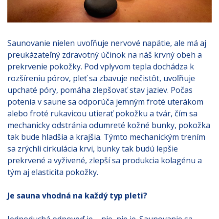
Saunovanie nielen uvoľňuje nervové napätie, ale má aj
preukázateľný zdravotný účinok na náš krvný obeh a
prekrvenie pokožky. Pod vplyvom tepla dochádza k
rozšíreniu pórov, pleť sa zbavuje nečistôt, uvoľňuje
upchaté póry, pomáha zlepšovať stav jaziev. Počas
potenia v saune sa odporúča jemným froté uterákom
alebo froté rukavicou utierať pokožku a tvár, čím sa
mechanicky odstránia odumreté kožné bunky, pokožka
tak bude hladšia a krajšia. Týmto mechanickým trením
sa zrýchli cirkulácia krvi, bunky tak budú lepšie
prekrvené a vyživené, zlepší sa produkcia kolagénu a
tým aj elasticita pokožky.
Je sauna vhodná na každý typ pleti?
Jednoduchá odpoveď je – nie, nie je. Saunovanie sa