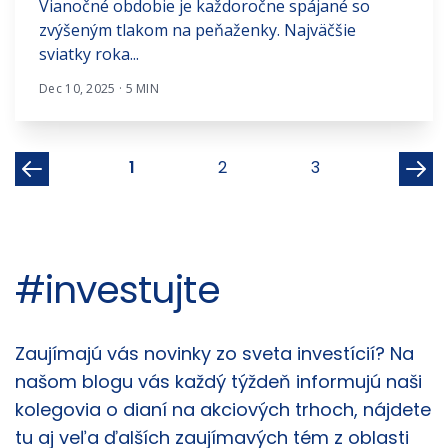
Vianočné obdobie je každoročne spájané so
zvýšeným tlakom na peňaženky. Najväčšie
sviatky roka...
Dec 10, 2025 · 5 MIN
1
2
3
#investujte
Články
Zaujímajú vás novinky zo sveta investícií? Na
našom blogu vás každý týždeň informujú naši
kolegovia o dianí na akciových trhoch, nájdete
tu aj veľa ďalších zaujímavých tém z oblasti