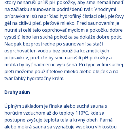
ktorý nenaruší príliš pH pokožky, aby sme nemali hneď
na začiatku saunovania podráždenú tvár. Vhodnými
prípravkami sú napríklad hydrofilný čistiaci olej, pleťový
gél na citlivú pleť, pleťové mlieko. Pred saunovaním je
nutné si celé telo osprchovať mydlom a pokožku dobre
vysušiť, lebo len suchá pokožka sa dokáže dobre potiť.
Naopak bezprostredne po saunovaní sa stačí
osprchovať len vodou bez použitia kozmetických
prípravkov, pretože by sme narušili pH pokožky a
mohla by byť nadmerne vysušená. Pri type veľmi suchej
pleti môžeme použiť telové mlieko alebo olejček a na
tvár ľahký hydratačný krém.
Druhy sáun
Úplným základom je fínska alebo suchá sauna s
horúcim vzduchom až do teploty 110°C, kde sa
postupne zvyšuje teplota tela a krvný obeh. Parná
alebo mokrá sauna sa vyznačuje vysokou vlhkosťou