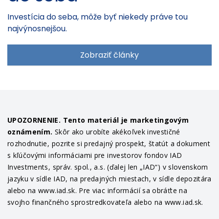
Investícia do seba, môže byť niekedy práve tou
najvýnosnejšou.
Zobraziť články
UPOZORNENIE. Tento materiál je marketingovým
oznámením.
Skôr ako urobíte akékoľvek investičné
rozhodnutie, pozrite si predajný prospekt, štatút a dokument
s kľúčovými informáciami pre investorov fondov IAD
Investments, správ. spol., a.s. (ďalej len „IAD“) v slovenskom
jazyku v sídle IAD, na predajných miestach, v sídle depozitára
alebo na www.iad.sk. Pre viac informácií sa obráťte na
svojho finančného sprostredkovateľa alebo na www.iad.sk.