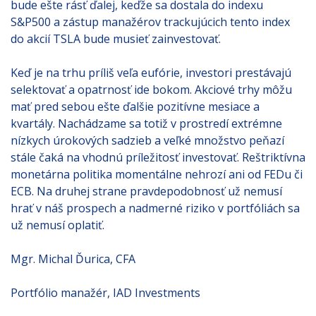
bude ešte rásť ďalej, keďže sa dostala do indexu
S&P500 a zástup manažérov trackujúcich tento index
do akcií TSLA bude musieť zainvestovať.
Keď je na trhu príliš veľa eufórie, investori prestávajú
selektovať a opatrnosť ide bokom. Akciové trhy môžu
mať pred sebou ešte ďalšie pozitívne mesiace a
kvartály. Nachádzame sa totiž v prostredí extrémne
nízkych úrokových sadzieb a veľké množstvo peňazí
stále čaká na vhodnú príležitosť investovať. Reštriktívna
monetárna politika momentálne nehrozí ani od FEDu či
ECB. Na druhej strane pravdepodobnosť už nemusí
hrať v náš prospech a nadmerné riziko v portfóliách sa
už nemusí oplatiť.
Mgr. Michal Ďurica, CFA
Portfólio manažér, IAD Investments