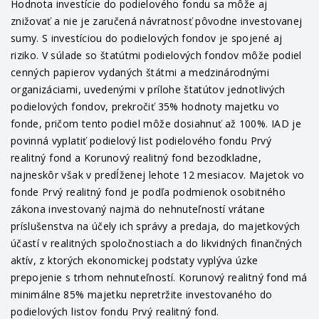
Hodnota investície do podielového fondu sa môže aj
znižovať a nie je zaručená návratnosť pôvodne investovanej
sumy. S investíciou do podielových fondov je spojené aj
riziko. V súlade so štatútmi podielových fondov môže podiel
cenných papierov vydaných štátmi a medzinárodnými
organizáciami, uvedenými v prílohe štatútov jednotlivých
podielových fondov, prekročiť 35% hodnoty majetku vo
fonde, pričom tento podiel môže dosiahnuť až 100%. IAD je
povinná vyplatiť podielový list podielového fondu Prvý
realitný fond a Korunový realitný fond bezodkladne,
najneskôr však v predĺženej lehote 12 mesiacov. Majetok vo
fonde Prvý realitný fond je podľa podmienok osobitného
zákona investovaný najmä do nehnuteľností vrátane
príslušenstva na účely ich správy a predaja, do majetkových
účastí v realitných spoločnostiach a do likvidných finančných
aktív, z ktorých ekonomickej podstaty vyplýva úzke
prepojenie s trhom nehnuteľností. Korunový realitný fond má
minimálne 85% majetku nepretržite investovaného do
podielových listov fondu Prvý realitný fond.