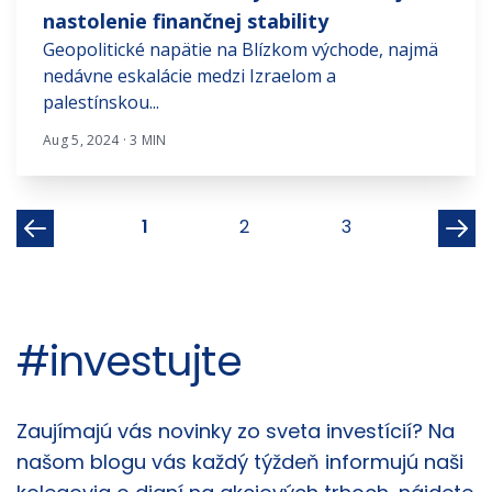
nastolenie finančnej stability
Geopolitické napätie na Blízkom východe, najmä
nedávne eskalácie medzi Izraelom a
palestínskou...
Aug 5, 2024 · 3 MIN
1
2
3
#investujte
Články
Zaujímajú vás novinky zo sveta investícií? Na
našom blogu vás každý týždeň informujú naši