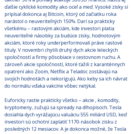
ďalšie cyklické komodity ako oceľ a meď. Vysoké zisky si
pripísal dokonca aj Bitcoin, ktorý od začiatku roka
narástol o neuveriteľných 150%. Darí sa prakticky
všetkému – rastovým akciám, kde investori platia
neuveriteľné násobky za budúce zisky, hodnotovým
akciám, ktoré roky underperformovali práve rastové
tituly. V novembri chytili druhý dych akcie leteckých
spoločností a firmy pôsobiace v cestovnom ruchu. A
zároveň akcie spoločností, ktoré ťažili z karanténnych
opatrení ako Zoom, Netflix a Teladoc zostávajú na
svojich hodnotách a nekorigujú. Ako keby sa ich návrat
do normálu vďaka vakcíne vôbec netýkal.
Euforicky rastie prakticky všetko – akcie , komodity,
kryptomeny, zužujú sa spready na dlhopisoch. Tesla
dosiahla dych vyrážajúcu valuáciu 555 miliárd USD, keď
investori sú ochotní zaplatiť 1170-násobok zisku z
posledných 12 mesiacov. A je dokonca možné, že Tesla