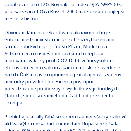
zatiaľ o viac ako 12%. Rovnako aj index DJIA, S&P500 si
pripísal skoro 10% a Russell 2000 má za sebou najlepší
mesiac v histórii.
Dôvodom lámania rekordov na akciovom trhu je
eufória medzi investormi spôsobená vyhláseniami
farmaceutických spoločností Pfizer, Moderna a
AstraZeneca o úspešnom zavŕšení tretej fázy
testovania vakcíny proti COVID-19, veľmi vysokou
efektivitou týchto vakcín a šancou na skoré uvedenie
na trh. Ďalšiu dávku optimizmu pridal aj novo zvolený
americký prezident Joe Biden a postupné
potvrdzovanie predbežných výsledkov v jednotlivých
štátoch, spolu so zamietaním žalôb od prezidenta
Trumpa.
Prebiehajúca rally ťahá so sebou takmer všetky rizikové
aktíva. Výborne sa darí komoditám. Ropa si pripísala
takmer 30% a pomaly atakuje 50USD hranicu. Rastú aj