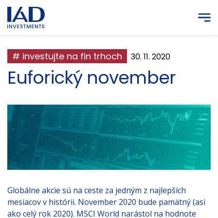
Prejsť na hlavný obsah
# investujte na fin trhoch
30. 11. 2020
Euforický november
Globálne akcie sú na ceste za jedným z najlepších
mesiacov v histórii. November 2020 bude pamätný (asi
ako celý rok 2020). MSCI World narástol na hodnote