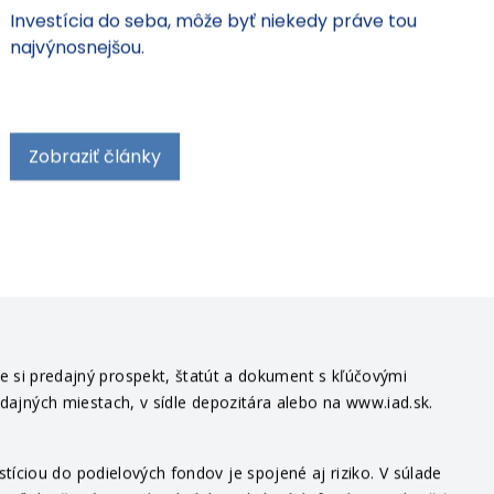
Investícia do seba, môže byť niekedy práve tou
najvýnosnejšou.
Zobraziť články
te si predajný prospekt, štatút a dokument s kľúčovými
edajných miestach, v sídle depozitára alebo na www.iad.sk.
íciou do podielových fondov je spojené aj riziko. V súlade