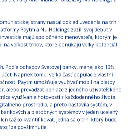
sa o čínsky Ant Financial, brazílsky Nu Holdings a
komunistickej strany nastal odklad uvedenia na trh
latformy Paytm a Nu Holdings zažili svoj debut v
investície majú spoločného menovateľa, ktorým je
l na veľkosť trhov, ktoré ponúkajú veľký potenciál
rh. Podľa odhadov Svetovej banky, menej ako 10%
účet. Napriek tomu, veľká časť populácie vlastní
očnosti Paytm umožňuje využívať mobil na platby
r, alebo prevádzať peniaze z jedného užívateľského
tráca využívanie hotovosti z každodenného života.
tálneho prostredia, a preto nastavila systém, v
u bankových a platobných systémov v jeden ucelený
 len ťažko kvantifikovať, jedná sa o trh, ktorý bude
stojí za povšimnutie.