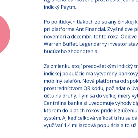
rigidného bankového prostredia. Jednalo 
indický Paytm.
Po politických tlakoch zo strany čínskej 
pri platforme Ant Financial. Zvyšné dve p
novembri a decembri tohto roka. Obidve 
Warren Buffet. Legendárny investor stavi
budúceho zhodnotenia.
Za zmienku stojí predovšetkým indický t
indickej populácie má vytvorený bankový 
mobilný telefón. Nová platforma od spol
prostredníctvom QR kódu, požiadať o úve
účtu na druhý. Tým sa do veľkej miery vy
Centrálna banka si uvedomuje výhody digi
ktorom do piatich rokov príde k zlúčeni
systém. Aj keď celková veľkosť trhu sa dá
využívať 1,4 miliardová populácia a to už 