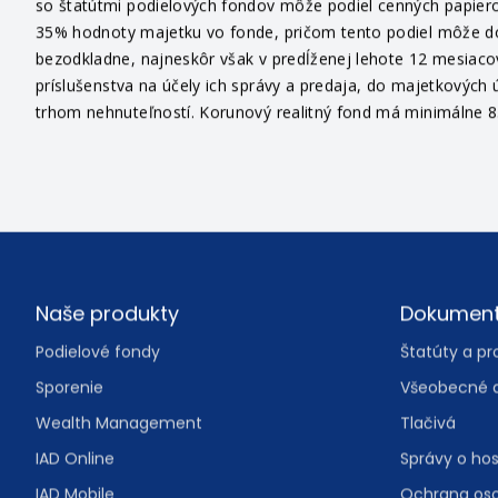
so štatútmi podielových fondov môže podiel cenných papiero
35% hodnoty majetku vo fonde, pričom tento podiel môže dosi
bezodkladne, najneskôr však v predĺženej lehote 12 mesiaco
príslušenstva na účely ich správy a predaja, do majetkových ú
trhom nehnuteľností. Korunový realitný fond má minimálne 85
Footer
Naše produkty
Dokumen
Podielové fondy
Štatúty a pr
Sporenie
Všeobecné 
Wealth Management
Tlačivá
IAD Online
Správy o ho
IAD Mobile
Ochrana os