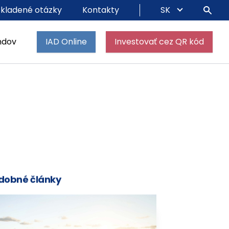
 kladené otázky
Kontakty
SK
ndov
IAD Online
Investovať cez QR kód
dobné články