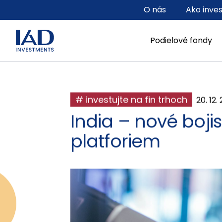
Prejsť na hlavný obsah
O nás
Ako inve
Podielové fondy
# investujte na fin trhoch
20. 12.
India – nové bojis
platforiem