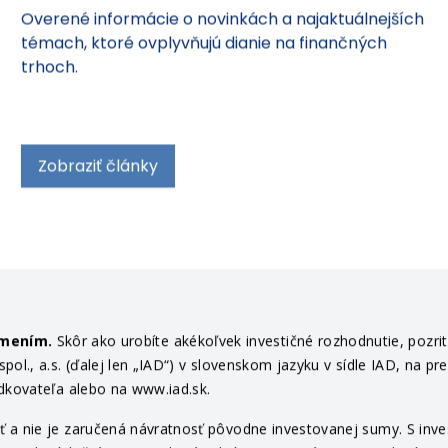
Overené informácie o novinkách a najaktuálnejších
témach, ktoré ovplyvňujú dianie na finančných
trhoch.
Zobraziť články
ámením.
Skôr ako urobíte akékoľvek investičné rozhodnutie, pozri
ol., a.s. (ďalej len „IAD“) v slovenskom jazyku v sídle IAD, na pr
edkovateľa alebo na www.iad.sk.
 a nie je zaručená návratnosť pôvodne investovanej sumy. S invest