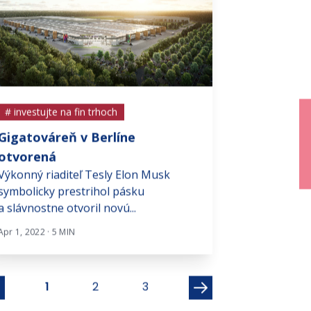
# investujte na fin trhoch
# investujte na f
Gigatováreň v Berlíne
Je aktuálne 
otvorená
investovanie
Výkonný riaditeľ Tesly Elon Musk
Všetko zlé je n
symbolicky prestrihol pásku
prípadne každá
a slávnostne otvoril novú...
Platí to azda o v
Apr 1, 2022 · 5 MIN
Máj 25, 2020 · 6 MI
1
2
3