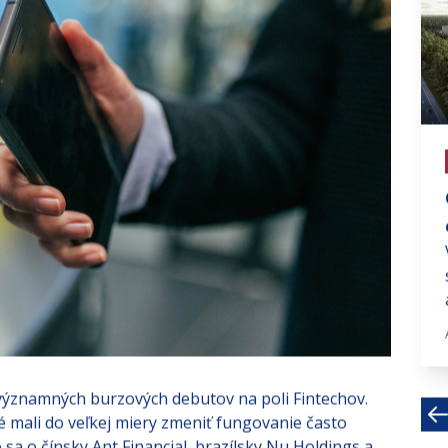
# investujte na fin trhoch
ECB znižuje úrokové sadzby po
piatich rokoch
Obdobie zvyšovania nákladov na
financie sa skončilo. Po niekoľkých
mesiacoch očakávania...
Jún 10, 2024 · 3 MIN
ýznamných burzových debutov na poli Fintechov.
é mali do veľkej miery zmeniť fungovanie často