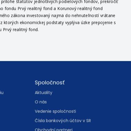
ílohe štatútov jednotlivých podielových fondov, prekročiť
o fondu Prvý realitný fond a Korunový realitný fond
itného zákona investovaný najmä do nehnuteľností vrátane
v, z ktorých ekonomickej podstaty vyplýva úzke prepojenie s
Prvý realitný fond.
Spoločnosť
iu
Aktuality
O nás
Vedenie spoločnosti
Čísla bankových účtov v SR
Obchodní partneri