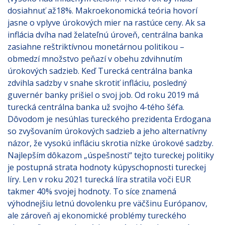
dosiahnuť až18%. Makroekonomická teória hovorí
jasne o vplyve úrokových mier na rastúce ceny. Ak sa
inflácia dvíha nad želateľnú úroveň, centrálna banka
zasiahne reštriktívnou monetárnou politikou –
obmedzí množstvo peňazí v obehu zdvihnutím
úrokových sadzieb. Keď Turecká centrálna banka
zdvihla sadzby v snahe skrotiť infláciu, posledný
guvernér banky prišiel o svoj job. Od roku 2019 má
turecká centrálna banka už svojho 4-tého šéfa.
Dôvodom je nesúhlas tureckého prezidenta Erdogana
so zvyšovaním úrokových sadzieb a jeho alternatívny
názor, že vysokú infláciu skrotia nízke úrokové sadzby.
Najlepším dôkazom „úspešnosti“ tejto tureckej politiky
je postupná strata hodnoty kúpyschopnosti tureckej
líry. Len v roku 2021 turecká líra stratila voči EUR
takmer 40% svojej hodnoty. To síce znamená
výhodnejšiu letnú dovolenku pre väčšinu Európanov,
ale zároveň aj ekonomické problémy tureckého