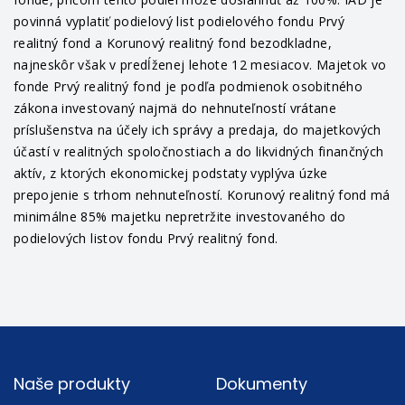
povinná vyplatiť podielový list podielového fondu Prvý
realitný fond a Korunový realitný fond bezodkladne,
najneskôr však v predĺženej lehote 12 mesiacov. Majetok vo
fonde Prvý realitný fond je podľa podmienok osobitného
zákona investovaný najmä do nehnuteľností vrátane
príslušenstva na účely ich správy a predaja, do majetkových
účastí v realitných spoločnostiach a do likvidných finančných
aktív, z ktorých ekonomickej podstaty vyplýva úzke
prepojenie s trhom nehnuteľností. Korunový realitný fond má
minimálne 85% majetku nepretržite investovaného do
podielových listov fondu Prvý realitný fond.
Footer
Naše produkty
Dokumenty