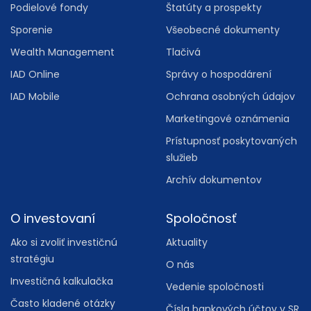
Podielové fondy
Štatúty a prospekty
Sporenie
Všeobecné dokumenty
Wealth Management
Tlačivá
IAD Online
Správy o hospodárení
IAD Mobile
Ochrana osobných údajov
Marketingové oznámenia
Prístupnosť poskytovaných
služieb
Archív dokumentov
O investovaní
Spoločnosť
Ako si zvoliť investičnú
Aktuality
stratégiu
O nás
Investičná kalkulačka
Vedenie spoločnosti
Často kladené otázky
Čísla bankových účtov v SR