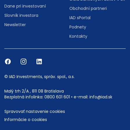
Dane pri investovaní
Obchodní partneri
Slovník investora
IAD sPortal
Newsletter
Podnety
Kontakty
© IAD Investments, správ. spol., a.s.
Malý trh 2/A , 811 08 Bratislava
Bezplatná infolinka:
0800 601 601
• e-mail:
info@iad.sk
Spravovať nastavenie cookies
Informácie o cookies