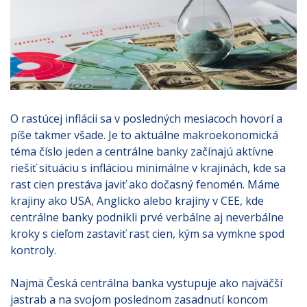
O rastúcej inflácii sa v posledných mesiacoch hovorí a
píše takmer všade. Je to aktuálne makroekonomická
téma číslo jeden a centrálne banky začínajú aktívne
riešiť situáciu s infláciou minimálne v krajinách, kde sa
rast cien prestáva javiť ako dočasný fenomén. Máme
krajiny ako USA, Anglicko alebo krajiny v CEE, kde
centrálne banky podnikli prvé verbálne aj neverbálne
kroky s cieľom zastaviť rast cien, kým sa vymkne spod
kontroly.
Najmä Česká centrálna banka vystupuje ako najväčší
jastrab a na svojom poslednom zasadnutí koncom