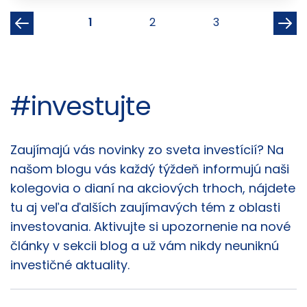
1
2
3
#investujte
Články
Zaujímajú vás novinky zo sveta investícií? Na
našom blogu vás každý týždeň informujú naši
kolegovia o dianí na akciových trhoch, nájdete
tu aj veľa ďalších zaujímavých tém z oblasti
investovania. Aktivujte si upozornenie na nové
články v sekcii blog a už vám nikdy neuniknú
investičné aktuality.