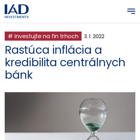
Prejsť na hlavný obsah
# investujte na fin trhoch
3. 1. 2022
Rastúca inflácia a
kredibilita centrálnych
bánk