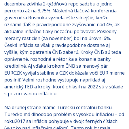
decembra zdvihla 2-týždňovú repo sadzbu o jedno
percento až na 3,75%. Následná tlačová konferencia
guvernéra Rusnoka vyznela ešte silnejšie, keďže
oznámil ďalšie pravdepodobné zvyšovanie nad 4%, ak
aktuálne inflačné tlaky nezačnú poľavovať. Posledný
meraný rast cien (za november) bol na úrovni 6%.
Česká inflácia sa však pravdepodobne dostane aj
vyššie, kým opatrenia ČNB zaberú. Kroky ČNB sú teda
oprávnené, rozhodné a rétorika a konanie banky
kredibilné. Aj vďaka krokom ČNB sa menový pár
EURCZK vyvíjal stabilne a CZK dokázala voči EUR mierne
posilniť. Veľmi rozhodne vystupuje napríklad aj
americký FED a kroky, ktoré ohlásil na 2022 sú v súlade
s pozorovanou infláciou.
Na druhej strane máme Tureckú centrálnu banku.
Turecko má dlhodobo problém s vysokou infláciou – od
roku2017 sa inflácia pohybuje v dvojciferných číslach
(vysoko nad inflačným cieľom). Tento rok by mala