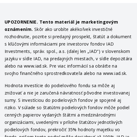
UPOZORNENIE. Tento materiál je marketingovým
oznámením.
Skôr ako urobíte akékoľvek investičné
rozhodnutie, pozrite si predajný prospekt, štatút a dokument
s kľúčovými informáciami pre investorov fondov IAD
Investments, správ. spol., a.s. (ďalej len „IAD“) v slovenskom
jazyku v sídle IAD, na predajných miestach, v sídle depozitára
alebo na www.iad.sk. Pre viac informácií sa obráťte na
svojho finančného sprostredkovateľa alebo na www.iad.sk.
Hodnota investície do podielového fondu sa môže aj
znižovať a nie je zaručená návratnosť pôvodne investovanej
sumy. S investíciou do podielových fondov je spojené aj
riziko. V súlade so štatútmi podielových fondov môže podiel
cenných papierov vydaných štátmi a medzinárodnými
organizáciami, uvedenými v prílohe štatútov jednotlivých
podielových fondov, prekročiť 35% hodnoty majetku vo
fonde, pričom tento podiel môže dosiahnuť až 100%. IAD je