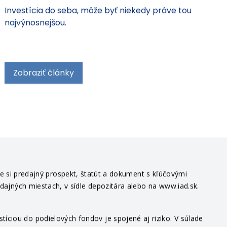
do seba
Investícia do seba, môže byť niekedy práve tou
najvýnosnejšou.
Zobraziť články
te si predajný prospekt, štatút a dokument s kľúčovými
edajných miestach, v sídle depozitára alebo na www.iad.sk.