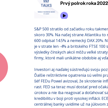
investovaní IAD TALKS:
S&P 500 stratilo od začiatku roku takme
skoro 30%. Na našej strane Atlantiku to
600 odpísal 14.5% a nemecký DAX 20%. 
je v strate len -4% a britského FTSE 100 
výsledky čínskych akcií môžu veľké stra
firmy, ktoré mali unikátne obdobie aj vď
Investori aj naďalej sústreďujú svoju poz
Ďalšie reštriktívne opatrenia sú veľmi p
šéf FEDu Powel avizoval, že skrotenie in
rast. FED sa teraz musí dostať pred očak