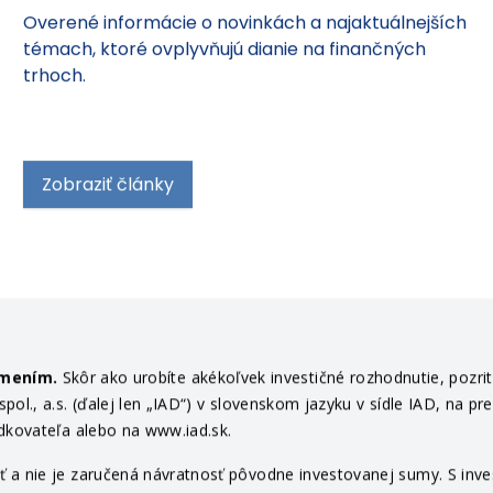
na fin trhoch
Overené informácie o novinkách a najaktuálnejších
témach, ktoré ovplyvňujú dianie na finančných
trhoch.
Zobraziť články
ámením.
Skôr ako urobíte akékoľvek investičné rozhodnutie, pozri
ol., a.s. (ďalej len „IAD“) v slovenskom jazyku v sídle IAD, na pr