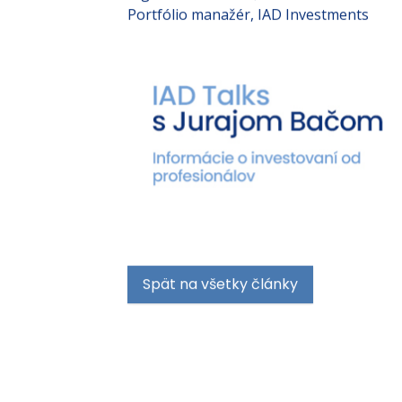
hovorilo. Ale to len tak na okraj. 😊
Mgr. Michal Ďurica, CFA
Portfólio manažér, IAD Investments
Spät na všetky články