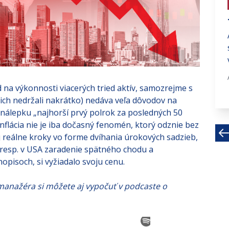
# investujte na fin trhoch
Novoročná rally na konci s
dychom
Uplynulý týždeň zobral akciám vietor
z plachiet a utlmil optimizmus, ktorý
panoval na...
na výkonnosti viacerých tried aktív, samozrejme s
Feb 13, 2023 · 3 MIN
ich nedržali nakrátko) nedáva veľa dôvodov na
nálepku „najhorší prvý polrok za posledných 50
inflácia nie je iba dočasný fenomén, ktorý odznie bez
j reálne kroky vo forme dvíhania úrokových sadzieb,
 resp. v USA zaradenie spätného chodu a
pisoch, si vyžiadalo svoju cenu.
anažéra si môžete aj vypočuť v podcaste o