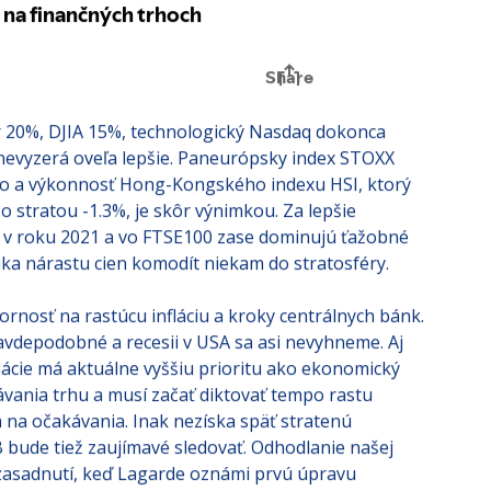
r 20%, DJIA 15%, technologický Nasdaq dokonca
 nevyzerá oveľa lepšie. Paneurópsky index STOXX
No a výkonnosť Hong-Kongského indexu HSI, ktorý
so stratou -1.3%, je skôr výnimkou. Za lepšie
ty v roku 2021 a vo FTSE100 zase dominujú ťažobné
aka nárastu cien komodít niekam do stratosféry.
ornosť na rastúcu infláciu a kroky centrálnych bánk.
ravdepodobné a recesii v USA sa asi nevyhneme. Aj
flácie má aktuálne vyššiu prioritu ako ekonomický
ávania trhu a musí začať diktovať tempo rastu