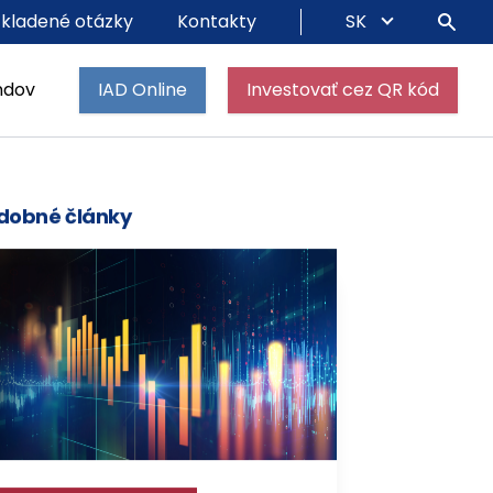
 kladené otázky
Kontakty
SK
ndov
IAD Online
Investovať cez QR kód
dobné články