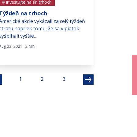
# investujte na fin trhoch
# investujte na f
Týždeň na trhoch
Nórsky štátn
Americké akcie vykázali za celý týždeň
etikou a výn
stratu napriek tomu, že sa v piatok
Nórsky štátny i
vyšplhali vyššie...
ako Governmen
Global, vznikol 
Aug 23, 2021 · 2 MIN
Nov 10, 2025 · 4 MI
1
2
3