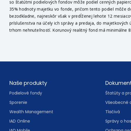
Pre viac informácií sa obráťte na svojho finančného sprostr
Hodnota investície do podielového fondu sa môže aj znižovať
so štatútmi podielových fondov môže podiel cenných papiero
35% hodnoty majetku vo fonde, pričom tento podiel môže dosi
bezodkladne, najneskôr však v predĺženej lehote 12 mesiaco
príslušenstva na účely ich správy a predaja, do majetkových ú
trhom nehnuteľností. Korunový realitný fond má minimálne 85
Footer
Naše produkty
Dokumen
Podielové fondy
Štatúty a pr
Sporenie
Všeobecné 