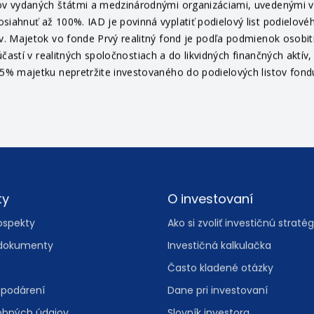
edkovateľa alebo na www.iad.sk.
 a nie je zaručená návratnosť pôvodne investovanej sumy. S invest
v vydaných štátmi a medzinárodnými organizáciami, uvedenými v pr
ahnuť až 100%. IAD je povinná vyplatiť podielový list podielovéh
v. Majetok vo fonde Prvý realitný fond je podľa podmienok osob
častí v realitných spoločnostiach a do likvidných finančných aktí
% majetku nepretržite investovaného do podielových listov fondu 
ty
O investovaní
ospekty
Ako si zvoliť investičnú stratég
dokumenty
Investičná kalkulačka