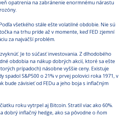
 na očakávania. Inak nezíska späť stratenú
 ECB bude tiež zaujímavé sledovať. Odhodlanie našej
 zasadnutí, keď Lagarde oznámi prvú úpravu
oveň opatrenia na zabránenie enormnému nárastu
urozóny.
Podľa všetkého stále ešte volatilné obdobie. Nie sú
Otočka na trhu príde až v momente, keď FED zjemní
áciu za najväčší problém.
 zvyknúť. Je to súčasť investovania. Z dlhodobého
dné obdobia na nákup dobrých akcií, ktoré sa ešte
torých prípadoch) násobne vyššie ceny. Existuje
 spadol S&P500 o 21% v prvej polovici roka 1971, v
ak bude závisieť od FEDu a jeho boja s inflačným
atku roku vytrpel aj Bitcoin. Stratil viac ako 60%.
o a dobrý inflačný hedge, ako sa pôvodne o ňom