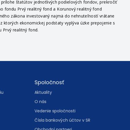
íciou do podielových fondov je spojené aj riziko. V súlade
ílohe štatútov jednotlivých podielových fondov, prekročiť
o fondu Prvý realitný fond a Korunový realitný fond
itného zákona investovaný najmä do nehnuteľností vrátane
v, z ktorých ekonomickej podstaty vyplýva úzke prepojenie s
Prvý realitný fond.
Spoločnosť
iu
Aktuality
O nás