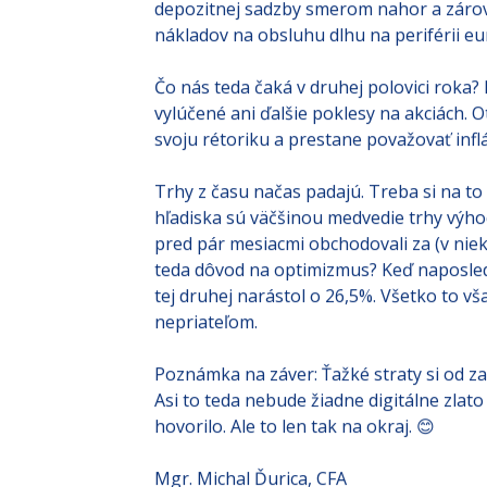
úrokov a nie iba reagovať a doťahovať sa
kredibilitu v boji proti vysokej inflácii.
centrálnej banky uvidíme už na júlovom
depozitnej sadzby smerom nahor a zár
nákladov na obsluhu dlhu na periférii e
Čo nás teda čaká v druhej polovici roka? 
vylúčené ani ďalšie poklesy na akciách. 
svoju rétoriku a prestane považovať infl
Trhy z času načas padajú. Treba si na to
hľadiska sú väčšinou medvedie trhy výho
pred pár mesiacmi obchodovali za (v niek
teda dôvod na optimizmus? Keď naposledy
tej druhej narástol o 26,5%. Všetko to vš
nepriateľom.
Poznámka na záver: Ťažké straty si od zači
Asi to teda nebude žiadne digitálne zlat