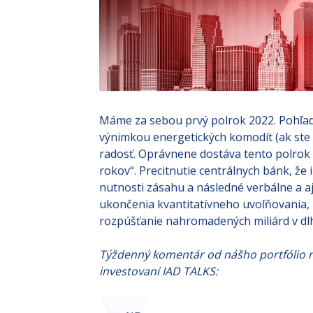
Máme za sebou prvý polrok 2022. Pohľad 
výnimkou energetických komodít (ak ste 
radosť. Oprávnene dostáva tento polrok 
rokov“. Precitnutie centrálnych bánk, že 
nutnosti zásahu a následné verbálne a a
ukončenia kvantitatívneho uvoľňovania,
rozpúšťanie nahromadených miliárd v dlho
Týždenný komentár od nášho portfólio m