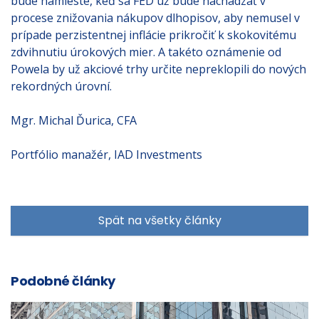
bude namieste, keď sa FED už bude nachádzať v
procese znižovania nákupov dlhopisov, aby nemusel v
prípade perzistentnej inflácie prikročiť k skokovitému
zdvihnutiu úrokových mier. A takéto oznámenie od
Powela by už akciové trhy určite nepreklopili do nových
rekordných úrovní.
Mgr. Michal Ďurica, CFA
Portfólio manažér, IAD Investments
Spät na všetky články
Podobné články