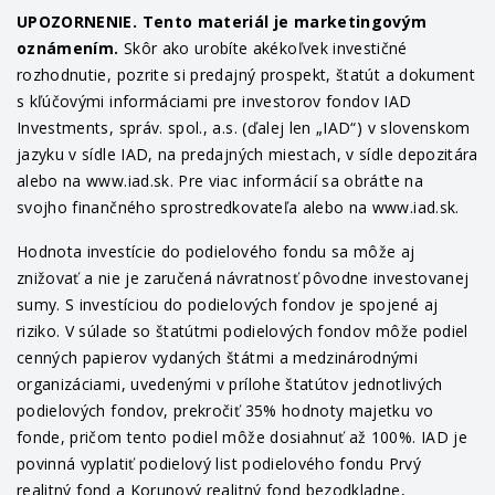
UPOZORNENIE. Tento materiál je marketingovým
oznámením.
Skôr ako urobíte akékoľvek investičné
rozhodnutie, pozrite si predajný prospekt, štatút a dokument
s kľúčovými informáciami pre investorov fondov IAD
Investments, správ. spol., a.s. (ďalej len „IAD“) v slovenskom
jazyku v sídle IAD, na predajných miestach, v sídle depozitára
alebo na www.iad.sk. Pre viac informácií sa obráťte na
svojho finančného sprostredkovateľa alebo na www.iad.sk.
Hodnota investície do podielového fondu sa môže aj
znižovať a nie je zaručená návratnosť pôvodne investovanej
sumy. S investíciou do podielových fondov je spojené aj
riziko. V súlade so štatútmi podielových fondov môže podiel
cenných papierov vydaných štátmi a medzinárodnými
organizáciami, uvedenými v prílohe štatútov jednotlivých
podielových fondov, prekročiť 35% hodnoty majetku vo
fonde, pričom tento podiel môže dosiahnuť až 100%. IAD je
povinná vyplatiť podielový list podielového fondu Prvý
realitný fond a Korunový realitný fond bezodkladne,