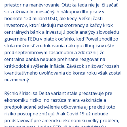
priestor na manévrovanie. Otázka teda nie je, či začať
so znižovaním mesačných nákupov dlhopisov v
hodnote 120 miliárd USD, ale kedy. Veľkej časti
investorov, ktorí sledujú makrotrendy a každý krok
centrálnych bánk a investujú podľa analýzy slovosledu
guvernéra FEDu v piatok odľahlo, keď Powel zhodil zo
stola možnosť zredukovania nákupu dlhopisov ešte
pred septembrovým zasadnutím a zdôraznil, že
centrálna banka nebude prehnane reagovať na
krátkodobé zvýšenie inflácie. Záväzok znižovať rozsah
kvantitatívneho uvoľňovania do konca roku však zostal
nezmenený.
Rýchlo šíriaci sa Delta variant stále predstavuje pre
ekonomiku riziko, no rastúca miera vakcinácie a
predpokladané schválenie očkovania aj pre deti toto
riziko postupne znižujú. A ak Covid 19 už nebude
predstavovať pre americkú ekonomiku veľký problém,