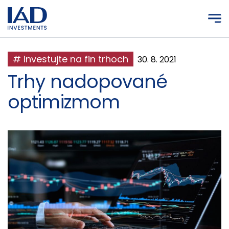
Prejsť na hlavný obsah
# investujte na fin trhoch
30. 8. 2021
Trhy nadopované
optimizmom