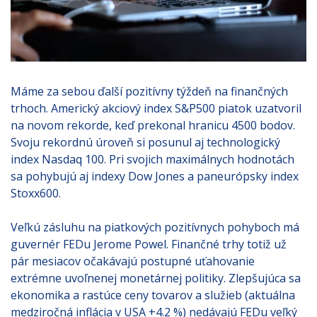
Máme za sebou ďalší pozitívny týždeň na finančných
trhoch. Americký akciový index S&P500 piatok uzatvoril
na novom rekorde, keď prekonal hranicu 4500 bodov.
Svoju rekordnú úroveň si posunul aj technologický
index Nasdaq 100. Pri svojich maximálnych hodnotách
sa pohybujú aj indexy Dow Jones a paneurópsky index
Stoxx600.
Veľkú zásluhu na piatkových pozitívnych pohyboch má
guvernér FEDu Jerome Powel. Finančné trhy totiž už
pár mesiacov očakávajú postupné uťahovanie
extrémne uvoľnenej monetárnej politiky. Zlepšujúca sa
ekonomika a rastúce ceny tovarov a služieb (aktuálna
medziročná inflácia v USA +4.2 %) nedávajú FEDu veľký