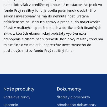
najneskôr však v predĺženej lehote 12 mesiacov. Majetok vo
fonde Prvý realitný fond je podľa podmienok osobitného
zákona investovaný najmä do nehnuteľností vrátane
príslušenstva na účely ich správy a predaja, do majetkových
účastí v realitných spoločnostiach a do likvidných finančných
aktív, z ktorých ekonomickej podstaty vyplýva úzke
prepojenie s trhom nehnuteľností. Korunový realitný fond má
minimálne 85% majetku nepretržite investovaného do
podielových listov fondu Prvý realitný fond.
Footer
Naše produkty
Dokumenty
Podielové fondy
Štatúty a prospekty
Sporenie
Všeobecné dokumenty