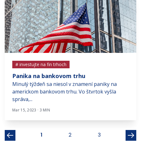
# investujte na fin trhoch
Panika na bankovom trhu
Minulý týždeň sa niesol v znamení paniky na
americkom bankovom trhu. Vo štvrtok vyšla
správa,...
Mar 15, 2023 · 3 MIN
1
2
3