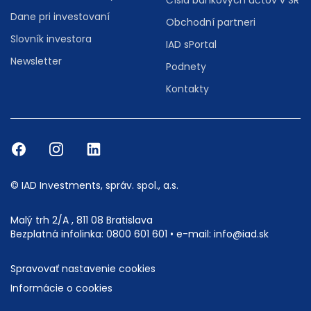
Čísla bankových účtov v SR
Dane pri investovaní
Obchodní partneri
Slovník investora
IAD sPortal
Newsletter
Podnety
Kontakty
© IAD Investments, správ. spol., a.s.
Malý trh 2/A , 811 08 Bratislava
Bezplatná infolinka:
0800 601 601
• e-mail:
info@iad.sk
Spravovať nastavenie cookies
Informácie o cookies