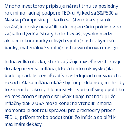
Mnoho investorov pripisuje nárast trhu za posledný
rok mimoriadnej podpore FED-u. Aj keď sa S&P500 a
Nasdaq Composite podarilo vo štvrtok a v piatok
vzrásť, ich zisky nestačili na kompenzáciu poklesov zo
začiatku týždňa. Straty boli obzvlášť vysoké medzi
akciami ekonomicky citlivých spoločností, akými sú
banky, materiálové spoločnosti a výrobcovia energií.
Jedna veľká otázka, ktorá zaťažuje myseľ investorov je,
do akej miery sa inflácia, ktorá tento rok vyskočila,
bude aj naďalej zrýchľovať v nasledujúcich mesiacoch a
rokoch. Ak sa inflácia ukáže byť nepoddajnou, mohlo by
to zmeniťto, ako rýchlo musí FED sprísniť svoju politiku.
Po mesiacoch silných čísel však údaje naznačujú, že
inflačný tlak v USA môže konečne vrcholiť. Zmena
momenta je dobrou správou pre prechodný príbeh
FED-u, pričom treba podotknúť, že inflácia sa blíži k
maximám dekády.