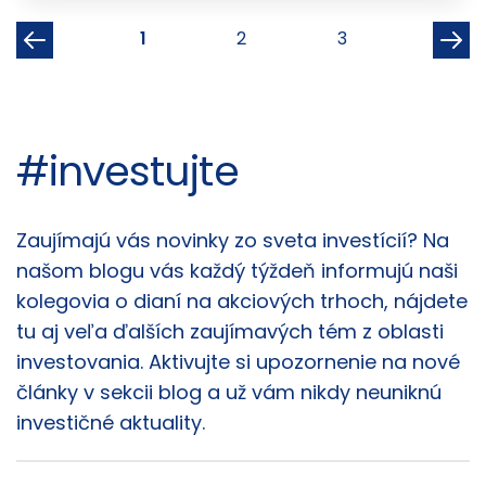
1
2
3
#investujte
Články
Zaujímajú vás novinky zo sveta investícií? Na
našom blogu vás každý týždeň informujú naši
kolegovia o dianí na akciových trhoch, nájdete
tu aj veľa ďalších zaujímavých tém z oblasti
investovania. Aktivujte si upozornenie na nové
články v sekcii blog a už vám nikdy neuniknú
investičné aktuality.