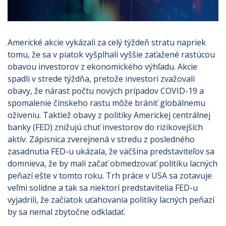
Americké akcie vykázali za celý týždeň stratu napriek
tomu, že sa v piatok vyšplhali vyššie zaťažené rastúcou
obavou investorov z ekonomického výhľadu. Akcie
spadli v strede týždňa, pretože investori zvažovali
obavy, že nárast počtu nových prípadov COVID-19 a
spomalenie čínskeho rastu môže brániť globálnemu
oživeniu. Taktiež obavy z politiky Americkej centrálnej
banky (FED) znižujú chuť investorov do rizikovejších
aktív. Zápisnica zverejnená v stredu z posledného
zasadnutia FED-u ukázala, že väčšina predstaviteľov sa
domnieva, že by mali začať obmedzovať politiku lacných
peňazí ešte v tomto roku. Trh práce v USA sa zotavuje
veľmi solídne a tak sa niektorí predstavitelia FED-u
vyjadrili, že začiatok uťahovania politiky lacných peňazí
by sa nemal zbytočne odkladať.