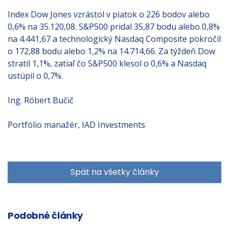
Index Dow Jones vzrástol v piatok o 226 bodov alebo
0,6% na 35.120,08. S&P500 pridal 35,87 bodu alebo 0,8%
na 4.441,67 a technologický Nasdaq Composite pokročil
o 172,88 bodu alebo 1,2% na 14.714,66. Za týždeň Dow
stratil 1,1%, zatiaľ čo S&P500 klesol o 0,6% a Nasdaq
ustúpil o 0,7%.
Ing. Róbert Bučič
Portfólio manažér, IAD Investments
Spät na všetky články
Podobné články