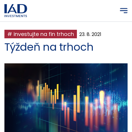
Prejsť na hlavný obsah
# investujte na fin trhoch
23. 8. 2021
Týždeň na trhoch