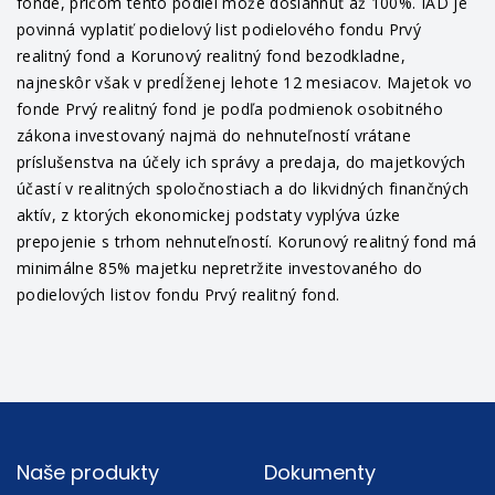
fonde, pričom tento podiel môže dosiahnuť až 100%. IAD je
povinná vyplatiť podielový list podielového fondu Prvý
realitný fond a Korunový realitný fond bezodkladne,
najneskôr však v predĺženej lehote 12 mesiacov. Majetok vo
fonde Prvý realitný fond je podľa podmienok osobitného
zákona investovaný najmä do nehnuteľností vrátane
príslušenstva na účely ich správy a predaja, do majetkových
účastí v realitných spoločnostiach a do likvidných finančných
aktív, z ktorých ekonomickej podstaty vyplýva úzke
prepojenie s trhom nehnuteľností. Korunový realitný fond má
minimálne 85% majetku nepretržite investovaného do
podielových listov fondu Prvý realitný fond.
Footer
Naše produkty
Dokumenty