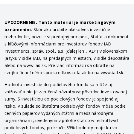
UPOZORNENIE. Tento materiál je marketingovým
oznámením.
Skôr ako urobíte akékoľvek investičné
rozhodnutie, pozrite si predajný prospekt, štatút a dokument
s kľúčovými informáciami pre investorov fondov IAD
Investments, správ. spol., a.s. (ďalej len „IAD“) v slovenskom
jazyku v sídle IAD, na predajných miestach, v sídle depozitára
alebo na www.iad.sk. Pre viac informácií sa obráťte na
svojho finančného sprostredkovateľa alebo na www.iad.sk.
Hodnota investície do podielového fondu sa môže aj
znižovať a nie je zaručená návratnosť pôvodne investovanej
sumy. S investíciou do podielových fondov je spojené aj
riziko. V súlade so štatútmi podielových fondov môže podiel
cenných papierov vydaných štátmi a medzinárodnými
organizáciami, uvedenými v prílohe štatútov jednotlivých
podielových fondov, prekročiť 35% hodnoty majetku vo