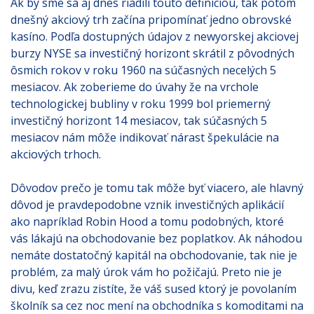
Ak by sme sa aj dnes riadili touto definíciou, tak potom
dnešný akciový trh začína pripomínať jedno obrovské
kasíno. Podľa dostupných údajov z newyorskej akciovej
burzy NYSE sa investičný horizont skrátil z pôvodných
ôsmich rokov v roku 1960 na súčasných necelých 5
mesiacov. Ak zoberieme do úvahy že na vrchole
technologickej bubliny v roku 1999 bol priemerný
investičný horizont 14 mesiacov, tak súčasných 5
mesiacov nám môže indikovať nárast špekulácie na
akciových trhoch.
Dôvodov prečo je tomu tak môže byť viacero, ale hlavný
dôvod je pravdepodobne vznik investičných aplikácií
ako napríklad Robin Hood a tomu podobných, ktoré
vás lákajú na obchodovanie bez poplatkov. Ak náhodou
nemáte dostatočný kapitál na obchodovanie, tak nie je
problém, za malý úrok vám ho požičajú. Preto nie je
divu, keď zrazu zistíte, že váš sused ktorý je povolaním
školník sa cez noc mení na obchodníka s komoditami na