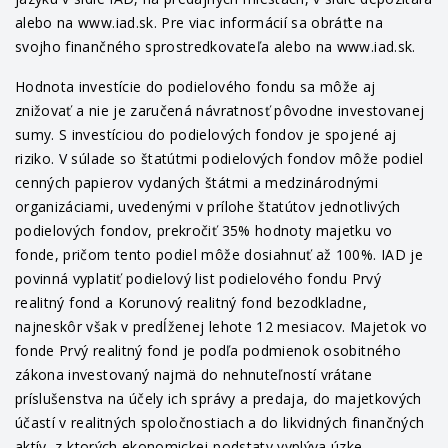
alebo na www.iad.sk. Pre viac informácií sa obráťte na
svojho finančného sprostredkovateľa alebo na www.iad.sk.
Hodnota investície do podielového fondu sa môže aj
znižovať a nie je zaručená návratnosť pôvodne investovanej
sumy. S investíciou do podielových fondov je spojené aj
riziko. V súlade so štatútmi podielových fondov môže podiel
cenných papierov vydaných štátmi a medzinárodnými
organizáciami, uvedenými v prílohe štatútov jednotlivých
podielových fondov, prekročiť 35% hodnoty majetku vo
fonde, pričom tento podiel môže dosiahnuť až 100%. IAD je
povinná vyplatiť podielový list podielového fondu Prvý
realitný fond a Korunový realitný fond bezodkladne,
najneskôr však v predĺženej lehote 12 mesiacov. Majetok vo
fonde Prvý realitný fond je podľa podmienok osobitného
zákona investovaný najmä do nehnuteľností vrátane
príslušenstva na účely ich správy a predaja, do majetkových
účastí v realitných spoločnostiach a do likvidných finančných
aktív, z ktorých ekonomickej podstaty vyplýva úzke