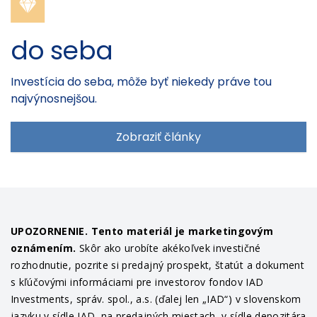
do seba
Investícia do seba, môže byť niekedy práve tou
najvýnosnejšou.
Zobraziť články
UPOZORNENIE. Tento materiál je marketingovým
oznámením.
Skôr ako urobíte akékoľvek investičné
rozhodnutie, pozrite si predajný prospekt, štatút a dokument
s kľúčovými informáciami pre investorov fondov IAD
Investments, správ. spol., a.s. (ďalej len „IAD“) v slovenskom
jazyku v sídle IAD, na predajných miestach, v sídle depozitára