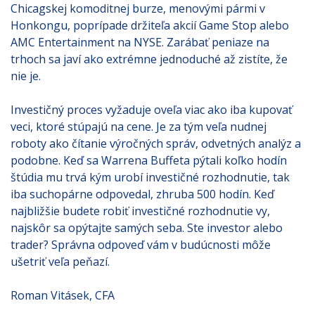
Chicagskej komoditnej burze, menovými pármi v
Honkongu, poprípade držiteľa akcií Game Stop alebo
AMC Entertainment na NYSE. Zarábať peniaze na
trhoch sa javí ako extrémne jednoduché až zistíte, že
nie je.
Investičný proces vyžaduje oveľa viac ako iba kupovať
veci, ktoré stúpajú na cene. Je za tým veľa nudnej
roboty ako čítanie výročných správ, odvetných analýz a
podobne. Keď sa Warrena Buffeta pýtali koľko hodín
štúdia mu trvá kým urobí investičné rozhodnutie, tak
iba suchopárne odpovedal, zhruba 500 hodín. Keď
najbližšie budete robiť investičné rozhodnutie vy,
najskôr sa opýtajte samých seba. Ste investor alebo
trader? Správna odpoveď vám v budúcnosti môže
ušetriť veľa peňazí.
Roman Vitásek, CFA