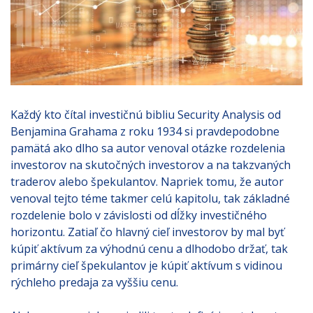
Každý kto čítal investičnú bibliu Security Analysis od
Benjamina Grahama z roku 1934 si pravdepodobne
pamätá ako dlho sa autor venoval otázke rozdelenia
investorov na skutočných investorov a na takzvaných
traderov alebo špekulantov. Napriek tomu, že autor
venoval tejto téme takmer celú kapitolu, tak základné
rozdelenie bolo v závislosti od dĺžky investičného
horizontu. Zatiaľ čo hlavný cieľ investorov by mal byť
kúpiť aktívum za výhodnú cenu a dlhodobo držať, tak
primárny cieľ špekulantov je kúpiť aktívum s vidinou
rýchleho predaja za vyššiu cenu.