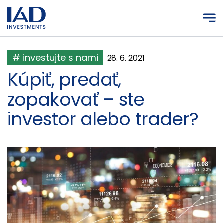
Prejsť na hlavný obsah
# investujte s nami
28. 6. 2021
Kúpiť, predať,
zopakovať – ste
investor alebo trader?