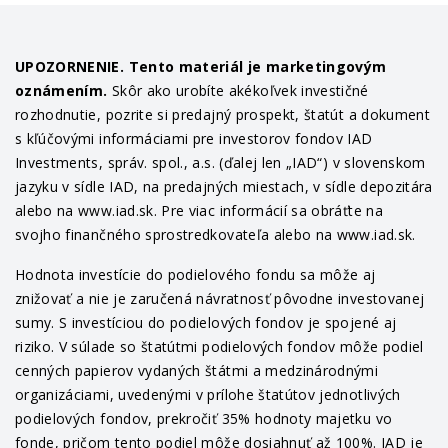
UPOZORNENIE. Tento materiál je marketingovým
oznámením.
Skôr ako urobíte akékoľvek investičné
rozhodnutie, pozrite si predajný prospekt, štatút a dokument
s kľúčovými informáciami pre investorov fondov IAD
Investments, správ. spol., a.s. (ďalej len „IAD“) v slovenskom
jazyku v sídle IAD, na predajných miestach, v sídle depozitára
alebo na www.iad.sk. Pre viac informácií sa obráťte na
svojho finančného sprostredkovateľa alebo na www.iad.sk.
Hodnota investície do podielového fondu sa môže aj
znižovať a nie je zaručená návratnosť pôvodne investovanej
sumy. S investíciou do podielových fondov je spojené aj
riziko. V súlade so štatútmi podielových fondov môže podiel
cenných papierov vydaných štátmi a medzinárodnými
organizáciami, uvedenými v prílohe štatútov jednotlivých
podielových fondov, prekročiť 35% hodnoty majetku vo
fonde, pričom tento podiel môže dosiahnuť až 100%. IAD je