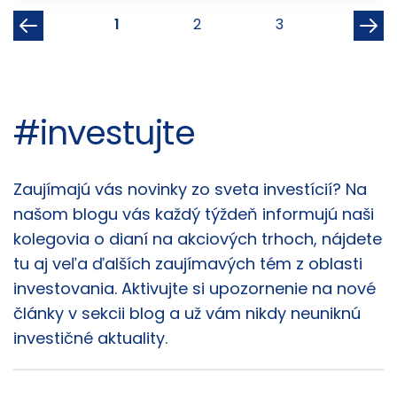
1
2
3
#investujte
Články
Zaujímajú vás novinky zo sveta investícií? Na
našom blogu vás každý týždeň informujú naši
kolegovia o dianí na akciových trhoch, nájdete
tu aj veľa ďalších zaujímavých tém z oblasti
investovania. Aktivujte si upozornenie na nové
články v sekcii blog a už vám nikdy neuniknú
investičné aktuality.