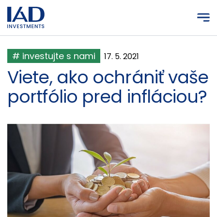
Prejsť na hlavný obsah
# investujte s nami
17. 5. 2021
Viete, ako ochrániť vaše
portfólio pred infláciou?