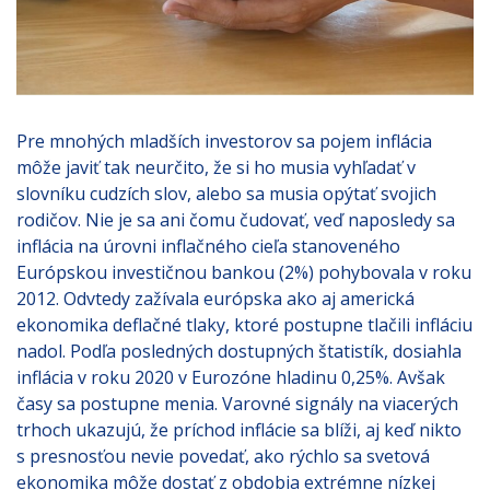
Pre mnohých mladších investorov sa pojem inflácia
môže javiť tak neurčito, že si ho musia vyhľadať v
slovníku cudzích slov, alebo sa musia opýtať svojich
rodičov. Nie je sa ani čomu čudovať, veď naposledy sa
inflácia na úrovni inflačného cieľa stanoveného
Európskou investičnou bankou (2%) pohybovala v roku
2012. Odvtedy zažívala európska ako aj americká
ekonomika deflačné tlaky, ktoré postupne tlačili infláciu
nadol. Podľa posledných dostupných štatistík, dosiahla
inflácia v roku 2020 v Eurozóne hladinu 0,25%. Avšak
časy sa postupne menia. Varovné signály na viacerých
trhoch ukazujú, že príchod inflácie sa blíži, aj keď nikto
s presnosťou nevie povedať, ako rýchlo sa svetová
ekonomika môže dostať z obdobia extrémne nízkej