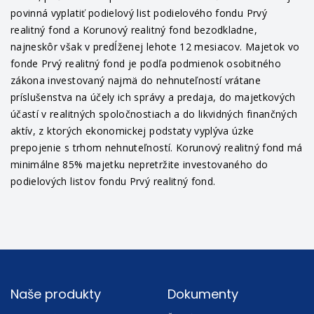
povinná vyplatiť podielový list podielového fondu Prvý
realitný fond a Korunový realitný fond bezodkladne,
najneskôr však v predĺženej lehote 12 mesiacov. Majetok vo
fonde Prvý realitný fond je podľa podmienok osobitného
zákona investovaný najmä do nehnuteľností vrátane
príslušenstva na účely ich správy a predaja, do majetkových
účastí v realitných spoločnostiach a do likvidných finančných
aktív, z ktorých ekonomickej podstaty vyplýva úzke
prepojenie s trhom nehnuteľností. Korunový realitný fond má
minimálne 85% majetku nepretržite investovaného do
podielových listov fondu Prvý realitný fond.
Footer
Naše produkty
Dokumenty