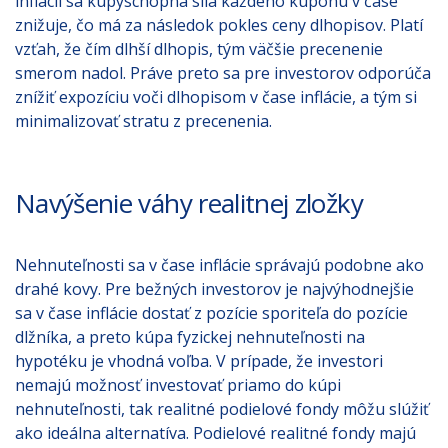
inflácií sa kúpyschopná sila každého kupónu v čase
znižuje, čo má za následok pokles ceny dlhopisov. Platí
vzťah, že čím dlhší dlhopis, tým väčšie precenenie
smerom nadol. Práve preto sa pre investorov odporúča
znížiť expozíciu voči dlhopisom v čase inflácie, a tým si
minimalizovať stratu z precenenia.
Navýšenie váhy realitnej zložky
Nehnuteľnosti sa v čase inflácie správajú podobne ako
drahé kovy. Pre bežných investorov je najvýhodnejšie
sa v čase inflácie dostať z pozície sporiteľa do pozície
dlžníka, a preto kúpa fyzickej nehnuteľnosti na
hypotéku je vhodná voľba. V prípade, že investori
nemajú možnosť investovať priamo do kúpi
nehnuteľnosti, tak realitné podielové fondy môžu slúžiť
ako ideálna alternatíva. Podielové realitné fondy majú