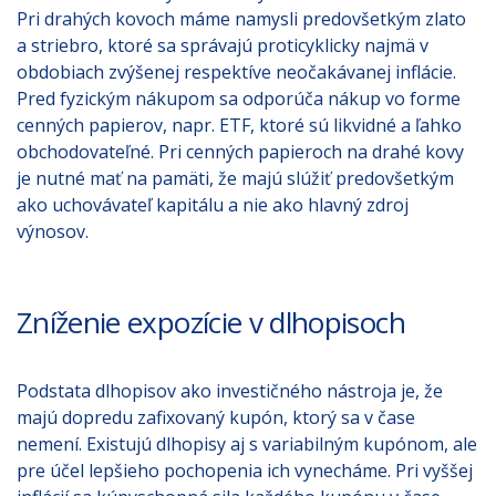
Pri drahých kovoch máme namysli predovšetkým zlato
a striebro, ktoré sa správajú proticyklicky najmä v
obdobiach zvýšenej respektíve neočakávanej inflácie.
Pred fyzickým nákupom sa odporúča nákup vo forme
cenných papierov, napr. ETF, ktoré sú likvidné a ľahko
obchodovateľné. Pri cenných papieroch na drahé kovy
je nutné mať na pamäti, že majú slúžiť predovšetkým
ako uchovávateľ kapitálu a nie ako hlavný zdroj
výnosov.
Zníženie expozície v dlhopisoch
Podstata dlhopisov ako investičného nástroja je, že
majú dopredu zafixovaný kupón, ktorý sa v čase
nemení. Existujú dlhopisy aj s variabilným kupónom, ale
pre účel lepšieho pochopenia ich vynecháme. Pri vyššej