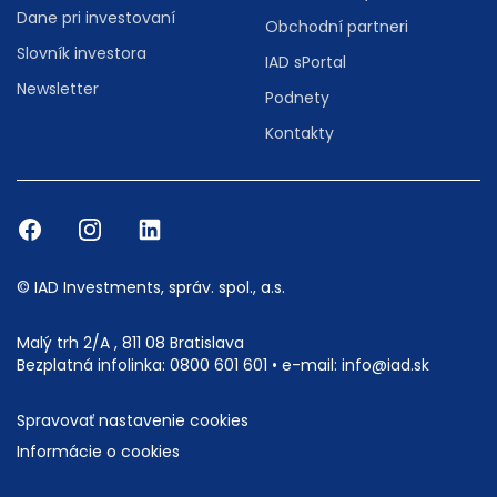
Dane pri investovaní
Obchodní partneri
Slovník investora
IAD sPortal
Newsletter
Podnety
Kontakty
© IAD Investments, správ. spol., a.s.
Malý trh 2/A , 811 08 Bratislava
Bezplatná infolinka:
0800 601 601
• e-mail:
info@iad.sk
Spravovať nastavenie cookies
Informácie o cookies