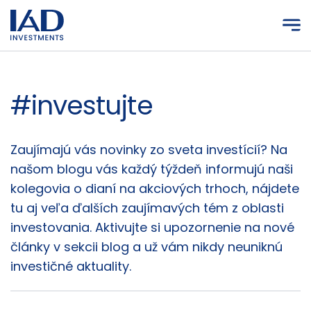
Prejsť na hlavný obsah
#investujte
Články
Zaujímajú vás novinky zo sveta investícií? Na
našom blogu vás každý týždeň informujú naši
kolegovia o dianí na akciových trhoch, nájdete
tu aj veľa ďalších zaujímavých tém z oblasti
investovania. Aktivujte si upozornenie na nové
články v sekcii blog a už vám nikdy neuniknú
investičné aktuality.