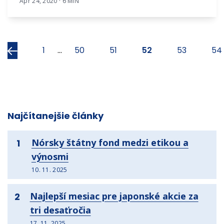
Apr 24, 2020 · 6 MIN
Predchádzajúci
1
...
50
51
52
53
54
Najčítanejšie články
Nórsky štátny fond medzi etikou a
1
výnosmi
10. 11. 2025
Najlepší mesiac pre japonské akcie za
2
tri desaťročia
17. 11. 2025