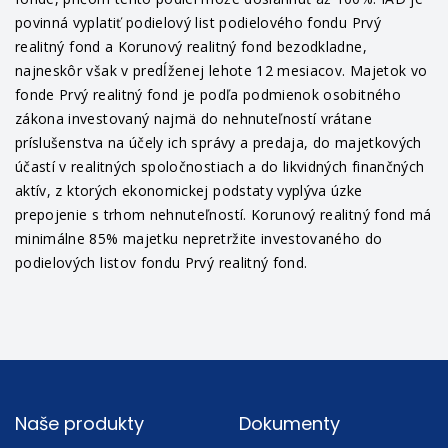
povinná vyplatiť podielový list podielového fondu Prvý
realitný fond a Korunový realitný fond bezodkladne,
najneskôr však v predĺženej lehote 12 mesiacov. Majetok vo
fonde Prvý realitný fond je podľa podmienok osobitného
zákona investovaný najmä do nehnuteľností vrátane
príslušenstva na účely ich správy a predaja, do majetkových
účastí v realitných spoločnostiach a do likvidných finančných
aktív, z ktorých ekonomickej podstaty vyplýva úzke
prepojenie s trhom nehnuteľností. Korunový realitný fond má
minimálne 85% majetku nepretržite investovaného do
podielových listov fondu Prvý realitný fond.
Footer
Naše produkty
Dokumenty