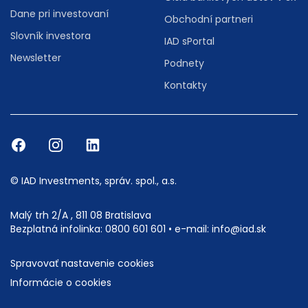
Dane pri investovaní
Obchodní partneri
Slovník investora
IAD sPortal
Newsletter
Podnety
Kontakty
© IAD Investments, správ. spol., a.s.
Malý trh 2/A , 811 08 Bratislava
Bezplatná infolinka:
0800 601 601
• e-mail:
info@iad.sk
Spravovať nastavenie cookies
Informácie o cookies