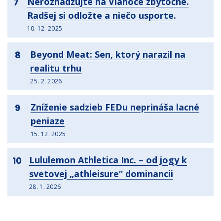
Nerozhadzujte na Vianoce zbytočne.
7
Radšej si odložte a niečo usporte.
10. 12. 2025
Beyond Meat: Sen, ktorý narazil na
8
realitu trhu
25. 2. 2026
Zníženie sadzieb FEDu neprináša lacné
9
peniaze
15. 12. 2025
Lululemon Athletica Inc. – od jogy k
10
svetovej „athleisure“ dominancii
28. 1. 2026