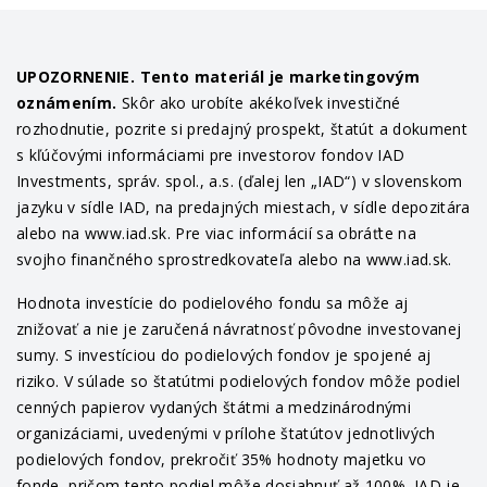
UPOZORNENIE. Tento materiál je marketingovým
oznámením.
Skôr ako urobíte akékoľvek investičné
rozhodnutie, pozrite si predajný prospekt, štatút a dokument
s kľúčovými informáciami pre investorov fondov IAD
Investments, správ. spol., a.s. (ďalej len „IAD“) v slovenskom
jazyku v sídle IAD, na predajných miestach, v sídle depozitára
alebo na www.iad.sk. Pre viac informácií sa obráťte na
svojho finančného sprostredkovateľa alebo na www.iad.sk.
Hodnota investície do podielového fondu sa môže aj
znižovať a nie je zaručená návratnosť pôvodne investovanej
sumy. S investíciou do podielových fondov je spojené aj
riziko. V súlade so štatútmi podielových fondov môže podiel
cenných papierov vydaných štátmi a medzinárodnými
organizáciami, uvedenými v prílohe štatútov jednotlivých
podielových fondov, prekročiť 35% hodnoty majetku vo
fonde, pričom tento podiel môže dosiahnuť až 100%. IAD je