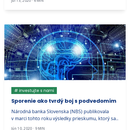
Júl 13, 2020 · 6 MIN
# investujte s nami
Sporenie ako tvrdý boj s podvedomím
Národná banka Slovenska (NBS) publikovala
v marci tohto roku výsledky prieskumu, ktorý sa...
Jún 10, 2020 · 9 MIN