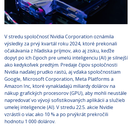
V stredu spoločnosť Nvidia Corporation oznámila
výsledky za prvý kvartál roku 2024, ktoré prekonali
očakávania z hľadiska príjmov, ako aj zisku, keďže
dopyt po ich čipoch pre umelú inteligenciu (AI) je silnejší
ako kedykoľvek predtým. Predaje čipov spoločnosti
Nvidia naďalej prudko rastú, aj vďaka spoločnostiam
Google, Microsoft Corporation, Meta Platforms a
Amazon Inc, ktoré vynakladajú miliardy dolárov na
nákup grafických procesorov (GPU), aby mohli neustále
napredovať vo vývoji sofistikovaných aplikácii a služieb
umelej inteligencie (AI). V stredu 22.5. akcie Nvidie
vzrástli o viac ako 10 % a po prvýkrát prekročili
hodnotu 1 000 dolárov.