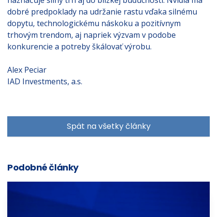
naznačuje silný trh aj do blízkej budúcnosti. Nvidia má
dobré predpoklady na udržanie rastu vďaka silnému
dopytu, technologickému náskoku a pozitívnym
trhovým trendom, aj napriek výzvam v podobe
konkurencie a potreby škálovať výrobu.
Alex Peciar
IAD Investments, a.s.
Spät na všetky články
Podobné články