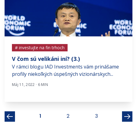
# investujte na fin trhoch
V čom sú velikáni iní? (3.)
V rámci blogu IAD Investments vám prinášame
profily niekoľkých úspešných vizionárskych...
Máj 11, 2022 · 6 MIN
1
2
3