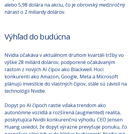
alebo 5,98 dolára na akciu, čo je obrovský medziročný
nárast o 2 miliardy dolárov.
Výhľad do budúcna
Nvidia očakáva v aktuálnom druhom kvartáli tržby vo
výške 28 miliárd dolárov, podporené očakávaným
rastom z nových AI čipov ako Blackwell. Hoci
konkurenti ako Amazon, Google, Meta a Microsoft
plánujú investície do vlastných čipov, stále sú závislí na
technológii Nvidie.
Dopyt po AI čipoch rastie vďaka trendom ako
autonómne vozidlá a rozšírená (augmented) realita,
poskytujúca Nvidii konkurenčnú výhodu. CEO Jensen
Huang uviedol, že dopyt výrazne prevyšuje ponuku, čo