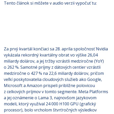
Tento článok si môžete v audio verzii vypočuť tu:
Za prvý kvartál končiaci sa 28. apríla spoločnosť Nvidia
vykázala rekordný kvartálny obrat vo výške 26,04
miliardy dolárov, a jej tržby vzrástli medziročne (YoY)
o 262 %. Samotné príjmy z dátových centier vzrástli
medziročne o 427 % na 22,6 miliardy dolárov, pričom
veľkí poskytovatelia cloudových služieb ako Google,
Microsoft a Amazon prispeli približne polovicou
z celkových príjmov v tomto segmente. Meta Platforms
a jej oznámenie o Lama 3, najnovšom jazykovom
modeli, ktorý využíval 24 000 H100 GPU (grafický
procesor), bolo vrcholom štvrťročných výsledkov