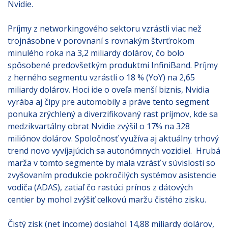
Nvidie.
Príjmy z networkingového sektoru vzrástli viac než
trojnásobne v porovnaní s rovnakým štvrťrokom
minulého roka na 3,2 miliardy dolárov, čo bolo
spôsobené predovšetkým produktmi InfiniBand. Príjmy
z herného segmentu vzrástli o 18 % (YoY) na 2,65
miliardy dolárov. Hoci ide o oveľa menší biznis, Nvidia
vyrába aj čipy pre automobily a práve tento segment
ponuka zrýchlený a diverzifikovaný rast príjmov, kde sa
medzikvartálny obrat Nvidie zvýšil o 17% na 328
miliónov dolárov. Spoločnosť využíva aj aktuálny trhový
trend novo vyvíjajúcich sa autonómnych vozidiel. Hrubá
marža v tomto segmente by mala vzrásť v súvislosti so
zvyšovaním produkcie pokročilých systémov asistencie
vodiča (ADAS), zatiaľ čo rastúci prínos z dátových
centier by mohol zvýšiť celkovú maržu čistého zisku.
Čistý zisk (net income) dosiahol 14,88 miliardy dolárov,