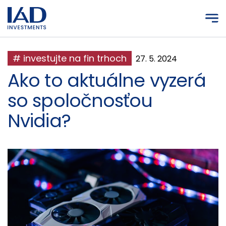
Prejsť na hlavný obsah
# investujte na fin trhoch
27. 5. 2024
Ako to aktuálne vyzerá
so spoločnosťou
Nvidia?