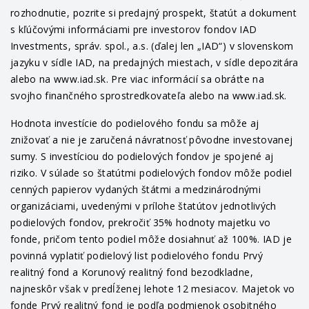
rozhodnutie, pozrite si predajný prospekt, štatút a dokument
s kľúčovými informáciami pre investorov fondov IAD
Investments, správ. spol., a.s. (ďalej len „IAD“) v slovenskom
jazyku v sídle IAD, na predajných miestach, v sídle depozitára
alebo na www.iad.sk. Pre viac informácií sa obráťte na
svojho finančného sprostredkovateľa alebo na www.iad.sk.
Hodnota investície do podielového fondu sa môže aj
znižovať a nie je zaručená návratnosť pôvodne investovanej
sumy. S investíciou do podielových fondov je spojené aj
riziko. V súlade so štatútmi podielových fondov môže podiel
cenných papierov vydaných štátmi a medzinárodnými
organizáciami, uvedenými v prílohe štatútov jednotlivých
podielových fondov, prekročiť 35% hodnoty majetku vo
fonde, pričom tento podiel môže dosiahnuť až 100%. IAD je
povinná vyplatiť podielový list podielového fondu Prvý
realitný fond a Korunový realitný fond bezodkladne,
najneskôr však v predĺženej lehote 12 mesiacov. Majetok vo
fonde Prvý realitný fond je podľa podmienok osobitného