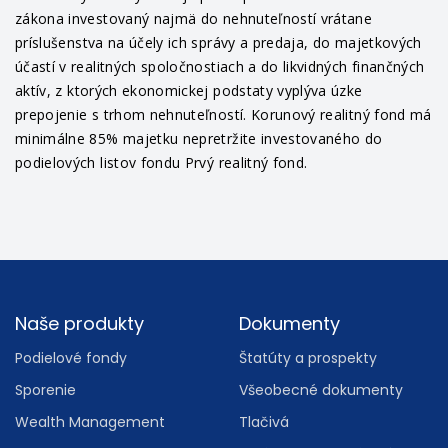
zákona investovaný najmä do nehnuteľností vrátane
príslušenstva na účely ich správy a predaja, do majetkových
účastí v realitných spoločnostiach a do likvidných finančných
aktív, z ktorých ekonomickej podstaty vyplýva úzke
prepojenie s trhom nehnuteľností. Korunový realitný fond má
minimálne 85% majetku nepretržite investovaného do
podielových listov fondu Prvý realitný fond.
Footer
Naše produkty
Dokumenty
Podielové fondy
Štatúty a prospekty
Sporenie
Všeobecné dokumenty
Wealth Management
Tlačivá