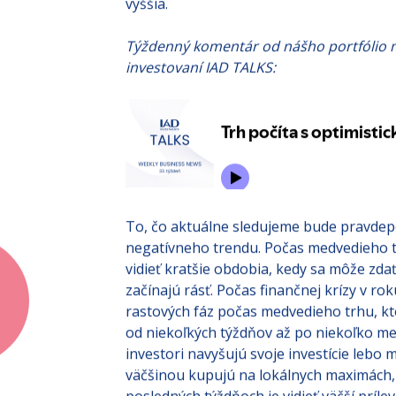
vyššia.
Týždenný komentár od nášho portfólio m
investovaní IAD TALKS:
To, čo aktuálne sledujeme bude pravdep
negatívneho trendu. Počas medvedieho tr
vidieť kratšie obdobia, kedy sa môže zdať
začínajú rásť. Počas finančnej krízy v r
rastových fáz počas medvedieho trhu, kto
od niekoľkých týždňov až po niekoľko mesi
investori navyšujú svoje investície lebo m
väčšinou kupujú na lokálnych maximách, 