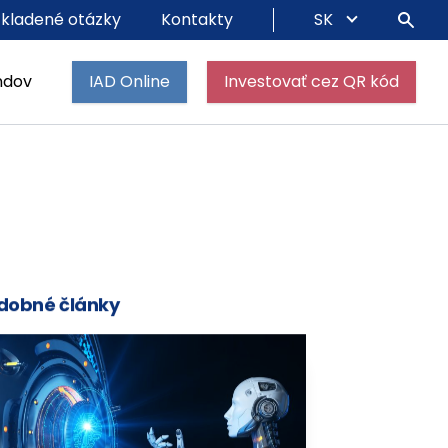
 kladené otázky
Kontakty
SK
ndov
IAD Online
Investovať cez QR kód
dobné články