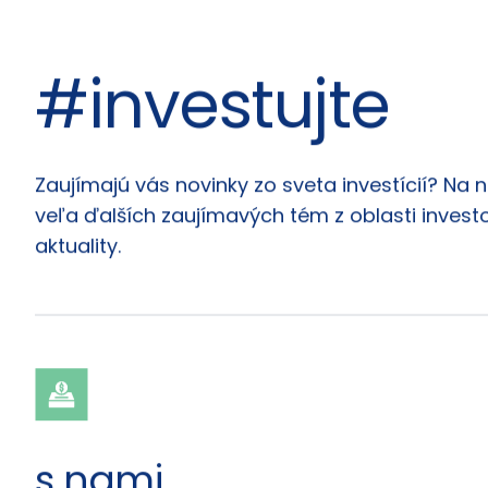
#investujte
Články
Zaujímajú vás novinky zo sveta investícií? Na 
veľa ďalších zaujímavých tém z oblasti investo
aktuality.
s nami