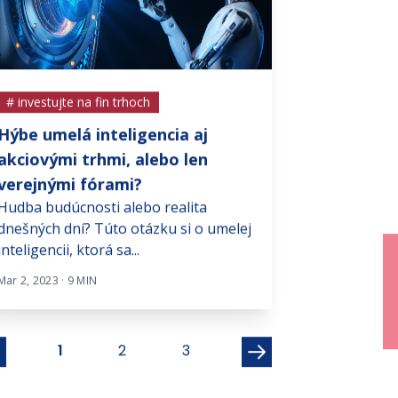
# investujte na fin trhoch
# investujte na f
Hýbe umelá inteligencia aj
EasyJet: kons
akciovými trhmi, alebo len
európskom n
Britská nízkoná
verejnými fórami?
spoločnosť easy
Hudba budúcnosti alebo realita
týždňoch zmenila
dnešných dní? Túto otázku si o umelej
inteligencii, ktorá sa...
Júl 20, 2026 · 9 MIN
Mar 2, 2023 · 9 MIN
1
2
3