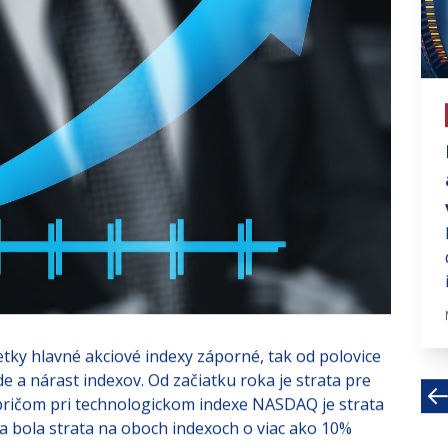
# investujte na fin trhoch
Americký akciový trh na
križovatke rastu
V piatok zaznamenal americký akciový
index S&P 500 pokles 0,9% ako
odpoveď na slabšie...
Sep 20, 2021 · 2 MIN
tky hlavné akciové indexy záporné, tak od polovice
 a nárast indexov. Od začiatku roka je strata pre
pričom pri technologickom indexe NASDAQ je strata
na bola strata na oboch indexoch o viac ako 10%