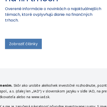
Overené informácie o novinkách a najaktuálnejších
témach, ktoré ovplyvňujú dianie na finančných
trhoch.
Zobraziť články
ámením.
Skôr ako urobíte akékoľvek investičné rozhodnutie, pozri
ol., a.s. (ďalej len „IAD“) v slovenskom jazyku v sídle IAD, na pr
edkovateľa alebo na www.iad.sk.