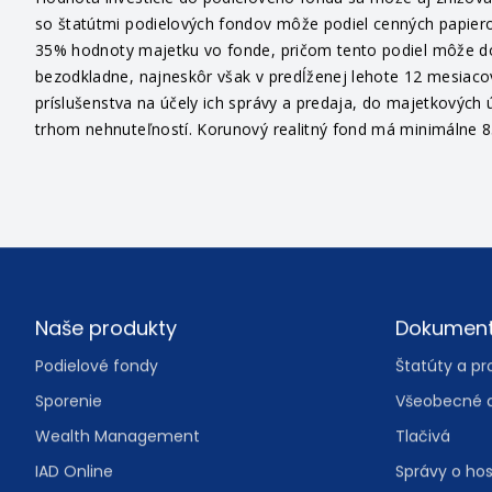
Hodnota investície do podielového fondu sa môže aj znižovať
so štatútmi podielových fondov môže podiel cenných papiero
35% hodnoty majetku vo fonde, pričom tento podiel môže dosi
bezodkladne, najneskôr však v predĺženej lehote 12 mesiaco
príslušenstva na účely ich správy a predaja, do majetkových ú
trhom nehnuteľností. Korunový realitný fond má minimálne 85
Footer
Naše produkty
Dokumen
Podielové fondy
Štatúty a pr
Sporenie
Všeobecné 
Wealth Management
Tlačivá
IAD Online
Správy o ho