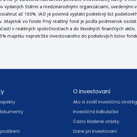
 a nie je zaručená návratnosť pôvodne investovanej sumy. S invest
v vydaných štátmi a medzinárodnými organizáciami, uvedenými v pr
ahnuť až 100%. IAD je povinná vyplatiť podielový list podielovéh
v. Majetok vo fonde Prvý realitný fond je podľa podmienok osob
častí v realitných spoločnostiach a do likvidných finančných aktí
% majetku nepretržite investovaného do podielových listov fondu 
ty
O investovaní
ospekty
Ako si zvoliť investičnú stratég
dokumenty
Investičná kalkulačka
Často kladené otázky
spodárení
Dane pri investovaní