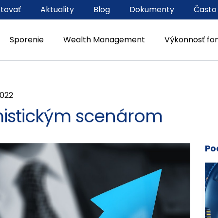
stovať
Aktuality
Blog
Dokumenty
Často
Sporenie
Wealth Management
Výkonnosť fo
2022
imistickým scenárom
Po