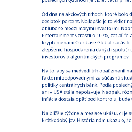
posledných týždňoch je vidieť väčší príle
Od dna na akciových trhoch, ktoré bolo d
desiatok percent. Najlepšie je to vidieť 
obľúbené medzi malými investormi. Napr
Entertainment vzrástli o 107%, zatiaľ čo
kryptomenami Coinbase Global narástli o 7
zlepšenie hospodárenia daných spoločnos
investorov a algoritmických programov.
Na to, aby sa medvedí trh opäť zmenil na
faktormi zodpovednými za súčasnú situác
politiky centrálnych bánk. Podľa posledn
ani v USA stále nepoľavuje. Naopak, rôzn
inflácia dostala opäť pod kontrolu, bude
Najbližšie týždne a mesiace ukážu, či je 
krátkodobý jav. História nám ukazuje, ž