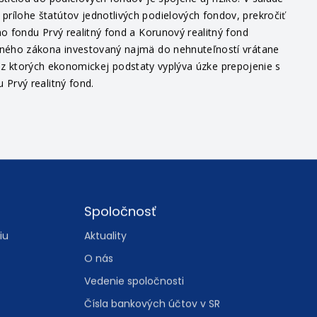
íciou do podielových fondov je spojené aj riziko. V súlade
ílohe štatútov jednotlivých podielových fondov, prekročiť
o fondu Prvý realitný fond a Korunový realitný fond
itného zákona investovaný najmä do nehnuteľností vrátane
v, z ktorých ekonomickej podstaty vyplýva úzke prepojenie s
Prvý realitný fond.
Spoločnosť
iu
Aktuality
O nás
Vedenie spoločnosti
Čísla bankových účtov v SR