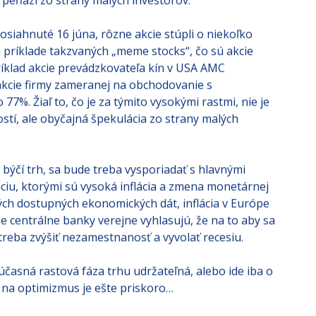
v peňazí zo strany malých investorov.
osiahnuté 16 júna, rôzne akcie stúpli o niekoľko
na príklade takzvaných „meme stocks“, čo sú akcie
íklad akcie prevádzkovateľa kín v USA AMC
 akcie firmy zameranej na obchodovanie s
7%. Žiaľ to, čo je za týmito vysokými rastmi, nie je
tí, ale obyčajná špekulácia zo strany malých
 býčí trh, sa bude treba vysporiadať s hlavnými
iu, ktorými sú vysoká inflácia a zmena monetárnej
ých dostupných ekonomických dát, inflácia v Európe
e centrálne banky verejne vyhlasujú, že na to aby sa
 treba zvýšiť nezamestnanosť a vyvolať recesiu.
súčasná rastová fáza trhu udržateľná, alebo ide iba o
e na optimizmus je ešte priskoro…