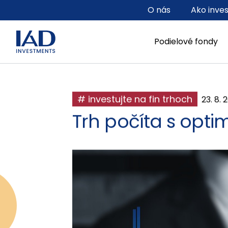
Prejsť na hlavný obsah
O nás
Ako inve
Podielové fondy
# investujte na fin trhoch
23. 8. 
Trh počíta s opt