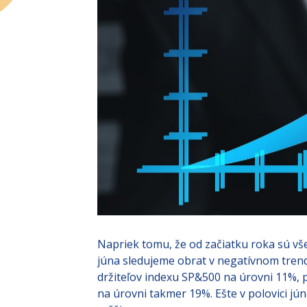
Napriek tomu, že od začiatku roka sú vše
júna sledujeme obrat v negatívnom trende
držiteľov indexu SP&500 na úrovni 11%, 
na úrovni takmer 19%. Ešte v polovici jú