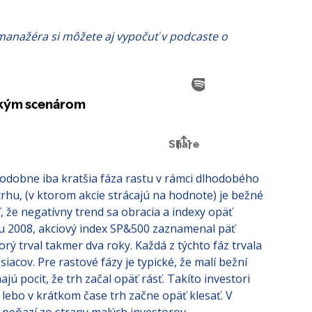
anažéra si môžete aj vypočuť v podcaste o
odobne iba kratšia fáza rastu v rámci dlhodobého
hu, (v ktorom akcie strácajú na hodnote) je bežné
, že negatívny trend sa obracia a indexy opäť
oku 2008, akciový index SP&500 zaznamenal päť
rý trval takmer dva roky. Každá z týchto fáz trvala
acov. Pre rastové fázy je typické, že malí bežní
ajú pocit, že trh začal opäť rásť. Takíto investori
lebo v krátkom čase trh začne opäť klesať. V