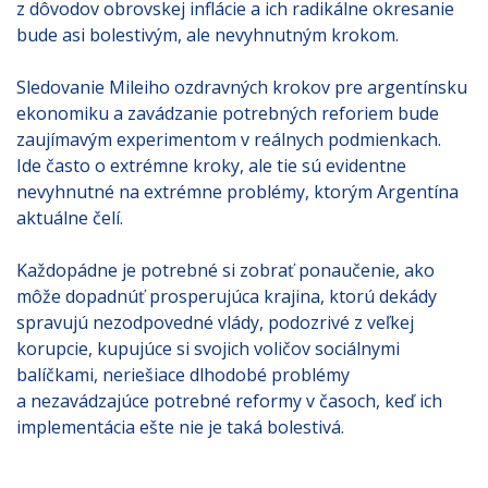
z dôvodov obrovskej inflácie a ich radikálne okresanie
bude asi bolestivým, ale nevyhnutným krokom.
Sledovanie Mileiho ozdravných krokov pre argentínsku
ekonomiku a zavádzanie potrebných reforiem bude
zaujímavým experimentom v reálnych podmienkach.
Ide často o extrémne kroky, ale tie sú evidentne
nevyhnutné na extrémne problémy, ktorým Argentína
aktuálne čelí.
Každopádne je potrebné si zobrať ponaučenie, ako
môže dopadnúť prosperujúca krajina, ktorú dekády
spravujú nezodpovedné vlády, podozrivé z veľkej
korupcie, kupujúce si svojich voličov sociálnymi
balíčkami, neriešiace dlhodobé problémy
a nezavádzajúce potrebné reformy v časoch, keď ich
implementácia ešte nie je taká bolestivá.