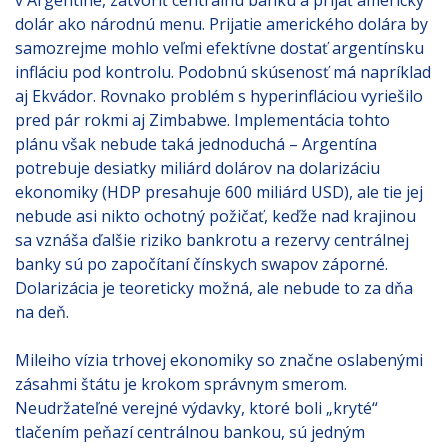
v Argentíne, zatvoriť centrálnu banku a prijať americký
dolár ako národnú menu. Prijatie amerického dolára by
samozrejme mohlo veľmi efektívne dostať argentínsku
infláciu pod kontrolu. Podobnú skúsenosť má napríklad
aj Ekvádor. Rovnako problém s hyperinfláciou vyriešilo
pred pár rokmi aj Zimbabwe. Implementácia tohto
plánu však nebude taká jednoduchá – Argentína
potrebuje desiatky miliárd dolárov na dolarizáciu
ekonomiky (HDP presahuje 600 miliárd USD), ale tie jej
nebude asi nikto ochotný požičať, keďže nad krajinou
sa vznáša ďalšie riziko bankrotu a rezervy centrálnej
banky sú po započítaní čínskych swapov záporné.
Dolarizácia je teoreticky možná, ale nebude to za dňa
na deň.
Mileiho vízia trhovej ekonomiky so značne oslabenými
zásahmi štátu je krokom správnym smerom.
Neudržateľné verejné výdavky, ktoré boli „kryté“
tlačením peňazí centrálnou bankou, sú jedným