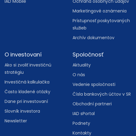
IAD Mobile
Ochrana osobných údajov
Marketingové oznámenia
Prístupnosť poskytovaných
služieb
Archív dokumentov
O investovaní
Spoločnosť
Ako si zvoliť investičnú
Aktuality
stratégiu
O nás
Investičná kalkulačka
Vedenie spoločnosti
Často kladené otázky
Čísla bankových účtov v SR
Dane pri investovaní
Obchodní partneri
Slovník investora
IAD sPortal
Newsletter
Podnety
Kontakty