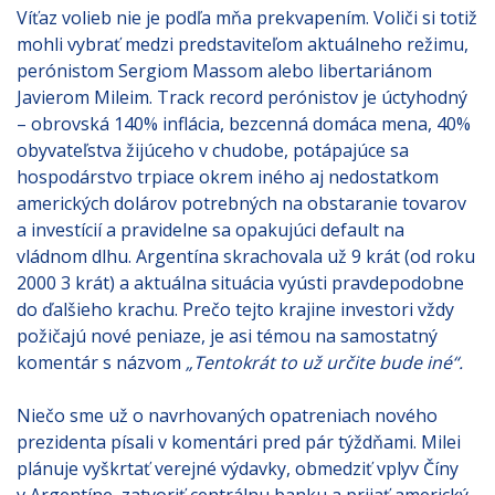
Víťaz volieb nie je podľa mňa prekvapením. Voliči si totiž
mohli vybrať medzi predstaviteľom aktuálneho režimu,
perónistom Sergiom Massom alebo libertariánom
Javierom Mileim. Track record perónistov je úctyhodný
– obrovská 140% inflácia, bezcenná domáca mena, 40%
obyvateľstva žijúceho v chudobe, potápajúce sa
hospodárstvo trpiace okrem iného aj nedostatkom
amerických dolárov potrebných na obstaranie tovarov
a investícií a pravidelne sa opakujúci default na
vládnom dlhu. Argentína skrachovala už 9 krát (od roku
2000 3 krát) a aktuálna situácia vyústi pravdepodobne
do ďalšieho krachu. Prečo tejto krajine investori vždy
požičajú nové peniaze, je asi témou na samostatný
komentár s názvom
„Tentokrát to už určite bude iné“.
Niečo sme už o navrhovaných opatreniach nového
prezidenta písali v komentári pred pár týždňami. Milei
plánuje vyškrtať verejné výdavky, obmedziť vplyv Číny