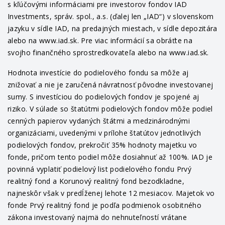
s kľúčovými informáciami pre investorov fondov IAD
Investments, správ. spol., a.s. (ďalej len „IAD“) v slovenskom
jazyku v sídle IAD, na predajných miestach, v sídle depozitára
alebo na www.iad.sk. Pre viac informácií sa obráťte na
svojho finančného sprostredkovateľa alebo na www.iad.sk.
Hodnota investície do podielového fondu sa môže aj
znižovať a nie je zaručená návratnosť pôvodne investovanej
sumy. S investíciou do podielových fondov je spojené aj
riziko. V súlade so štatútmi podielových fondov môže podiel
cenných papierov vydaných štátmi a medzinárodnými
organizáciami, uvedenými v prílohe štatútov jednotlivých
podielových fondov, prekročiť 35% hodnoty majetku vo
fonde, pričom tento podiel môže dosiahnuť až 100%. IAD je
povinná vyplatiť podielový list podielového fondu Prvý
realitný fond a Korunový realitný fond bezodkladne,
najneskôr však v predĺženej lehote 12 mesiacov. Majetok vo
fonde Prvý realitný fond je podľa podmienok osobitného
zákona investovaný najmä do nehnuteľností vrátane