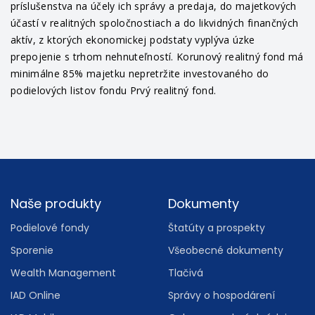
príslušenstva na účely ich správy a predaja, do majetkových
účastí v realitných spoločnostiach a do likvidných finančných
aktív, z ktorých ekonomickej podstaty vyplýva úzke
prepojenie s trhom nehnuteľností. Korunový realitný fond má
minimálne 85% majetku nepretržite investovaného do
podielových listov fondu Prvý realitný fond.
Footer
Naše produkty
Dokumenty
Podielové fondy
Štatúty a prospekty
Sporenie
Všeobecné dokumenty
Wealth Management
Tlačivá
IAD Online
Správy o hospodárení