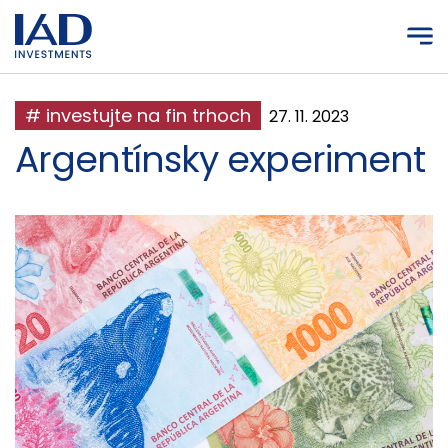
Prejsť na hlavný obsah
# investujte na fin trhoch
27. 11. 2023
Argentínsky experiment