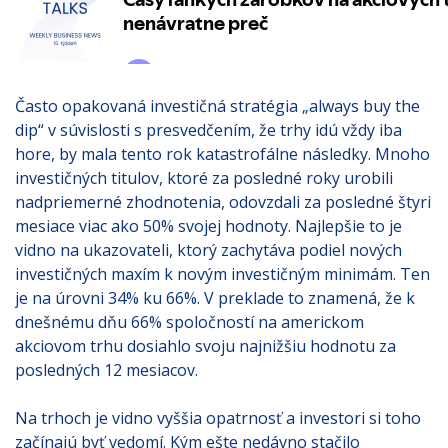
Často opakovaná investičná stratégia „always buy the
dip“ v súvislosti s presvedčením, že trhy idú vždy iba
hore, by mala tento rok katastrofálne následky. Mnoho
investičných titulov, ktoré za posledné roky urobili
nadpriemerné zhodnotenia, odovzdali za posledné štyri
mesiace viac ako 50% svojej hodnoty. Najlepšie to je
vidno na ukazovateli, ktorý zachytáva podiel nových
investičných maxím k novým investičným minimám. Ten
je na úrovni 34% ku 66%. V preklade to znamená, že k
dnešnému dňu 66% spoločností na americkom
akciovom trhu dosiahlo svoju najnižšiu hodnotu za
posledných 12 mesiacov.
Na trhoch je vidno vyššia opatrnosť a investori si toho
začínajú byť vedomí. Kým ešte nedávno stačilo