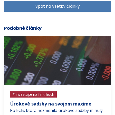
Spät na všetky články
Podobné články
# investujte na fin trhoch
Úrokové sadzby na svojom maxime
Po ECB, ktorá nezmenila úrokové sadzby minulý