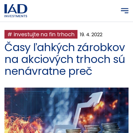
Prejsť na hlavný obsah
# investujte na fin trhoch
19. 4. 2022
Časy ľahkých zárobkov
na akciových trhoch sú
nenávratne preč