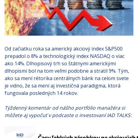
Od začiatku roka sa americký akciový index S&P500
prepadol o 8% a technologický index NASDAQ o viac
ako 14%. Dlhopisový trh so štátnymi americkými
dlhopismi bol na tom veľmi podobne a stratil 9%. Tým,
ako sa mení rétorika centrálnych bánk na celom svete
je vidno, že sa mení aj investičná paradigma, ktorá
fungovala posledných 14 rokov.
Týždenný komentár od nášho portfólio manažéra si
môžete aj vypočuť v podcaste o investovaní IAD TALKS: