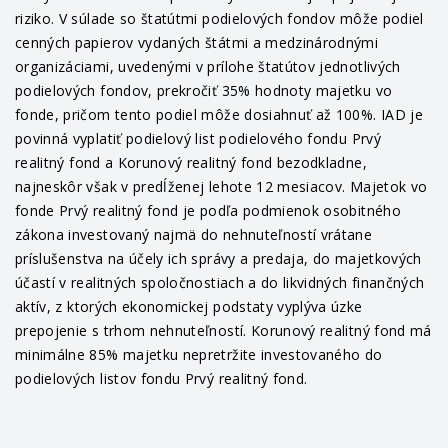
riziko. V súlade so štatútmi podielových fondov môže podiel
cenných papierov vydaných štátmi a medzinárodnými
organizáciami, uvedenými v prílohe štatútov jednotlivých
podielových fondov, prekročiť 35% hodnoty majetku vo
fonde, pričom tento podiel môže dosiahnuť až 100%. IAD je
povinná vyplatiť podielový list podielového fondu Prvý
realitný fond a Korunový realitný fond bezodkladne,
najneskôr však v predĺženej lehote 12 mesiacov. Majetok vo
fonde Prvý realitný fond je podľa podmienok osobitného
zákona investovaný najmä do nehnuteľností vrátane
príslušenstva na účely ich správy a predaja, do majetkových
účastí v realitných spoločnostiach a do likvidných finančných
aktív, z ktorých ekonomickej podstaty vyplýva úzke
prepojenie s trhom nehnuteľností. Korunový realitný fond má
minimálne 85% majetku nepretržite investovaného do
podielových listov fondu Prvý realitný fond.