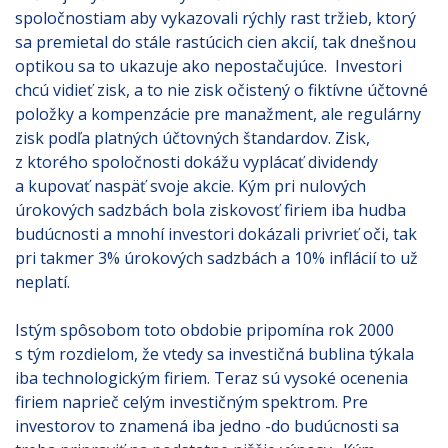
spoločnostiam aby vykazovali rýchly rast tržieb, ktorý
sa premietal do stále rastúcich cien akcií, tak dnešnou
optikou sa to ukazuje ako nepostačujúce. Investori
chcú vidieť zisk, a to nie zisk očistený o fiktívne účtovné
položky a kompenzácie pre manažment, ale regulárny
zisk podľa platných účtovných štandardov. Zisk,
z ktorého spoločnosti dokážu vyplácať dividendy
a kupovať naspäť svoje akcie. Kým pri nulových
úrokových sadzbách bola ziskovosť firiem iba hudba
budúcnosti a mnohí investori dokázali privrieť oči, tak
pri takmer 3% úrokových sadzbách a 10% inflácií to už
neplatí.
Istým spôsobom toto obdobie pripomína rok 2000
s tým rozdielom, že vtedy sa investičná bublina týkala
iba technologickým firiem. Teraz sú vysoké ocenenia
firiem naprieč celým investičným spektrom. Pre
investorov to znamená iba jedno -do budúcnosti sa