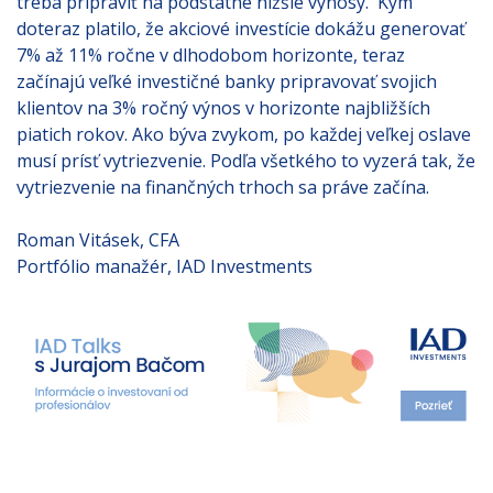
treba pripraviť na podstatne nižšie výnosy. Kým
doteraz platilo, že akciové investície dokážu generovať
7% až 11% ročne v dlhodobom horizonte, teraz
začínajú veľké investičné banky pripravovať svojich
klientov na 3% ročný výnos v horizonte najbližších
piatich rokov. Ako býva zvykom, po každej veľkej oslave
musí prísť vytriezvenie. Podľa všetkého to vyzerá tak, že
vytriezvenie na finančných trhoch sa práve začína.
Roman Vitásek, CFA
Portfólio manažér, IAD Investments