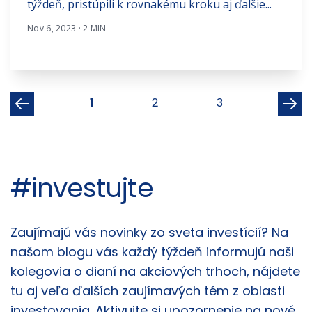
týždeň, pristúpili k rovnakému kroku aj ďalšie...
Nov 6, 2023 · 2 MIN
1
2
3
#investujte
Články
Zaujímajú vás novinky zo sveta investícií? Na
našom blogu vás každý týždeň informujú naši
kolegovia o dianí na akciových trhoch, nájdete
tu aj veľa ďalších zaujímavých tém z oblasti
investovania. Aktivujte si upozornenie na nové