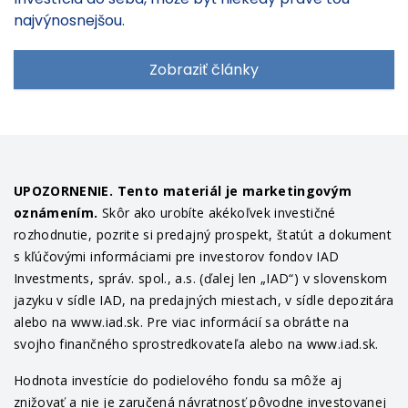
najvýnosnejšou.
Zobraziť články
UPOZORNENIE. Tento materiál je marketingovým
oznámením.
Skôr ako urobíte akékoľvek investičné
rozhodnutie, pozrite si predajný prospekt, štatút a dokument
s kľúčovými informáciami pre investorov fondov IAD
Investments, správ. spol., a.s. (ďalej len „IAD“) v slovenskom
jazyku v sídle IAD, na predajných miestach, v sídle depozitára
alebo na www.iad.sk. Pre viac informácií sa obráťte na
svojho finančného sprostredkovateľa alebo na www.iad.sk.
Hodnota investície do podielového fondu sa môže aj
znižovať a nie je zaručená návratnosť pôvodne investovanej