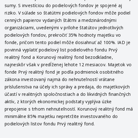
sumy. S investíciou do podielových fondov je spojené aj
riziko. V súlade so štatútmi podielových fondov môže podiel
cenných papierov vydaných štátmi a medzinárodnými
organizáciami, uvedenými v prílohe štatútov jednotlivých
podielových fondov, prekročiť 35% hodnoty majetku vo
fonde, pričom tento podiel môže dosiahnuť až 100%. IAD je
povinná vyplatiť podielový list podielového fondu Prvý
realitný fond a Korunový realitný fond bezodkladne,
najneskôr však v predĺženej lehote 12 mesiacov. Majetok vo
fonde Prvý realitný fond je podľa podmienok osobitného
zákona investovaný najmä do nehnuteľností vrátane
príslušenstva na účely ich správy a predaja, do majetkových
účastí v realitných spoločnostiach a do likvidných finančných
aktív, z ktorých ekonomickej podstaty vyplýva úzke
prepojenie s trhom nehnuteľností. Korunový realitný fond má
minimálne 85% majetku nepretržite investovaného do
podielových listov fondu Prvý realitný fond.