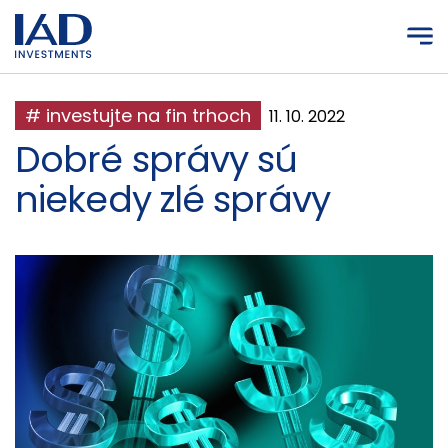
Prejsť na hlavný obsah
# investujte na fin trhoch
11. 10. 2022
Dobré správy sú
niekedy zlé správy