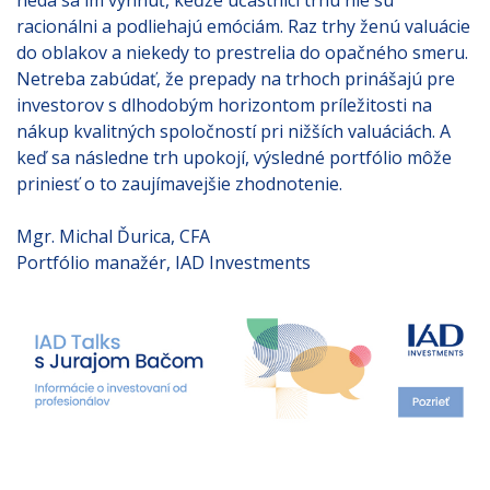
nedá sa im vyhnúť, keďže účastníci trhu nie sú
racionálni a podliehajú emóciám. Raz trhy ženú valuácie
do oblakov a niekedy to prestrelia do opačného smeru.
Netreba zabúdať, že prepady na trhoch prinášajú pre
investorov s dlhodobým horizontom príležitosti na
nákup kvalitných spoločností pri nižších valuáciách. A
keď sa následne trh upokojí, výsledné portfólio môže
priniesť o to zaujímavejšie zhodnotenie.
Mgr. Michal Ďurica, CFA
Portfólio manažér, IAD Investments