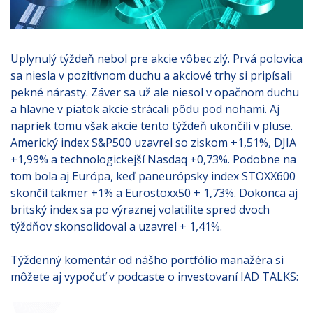
Uplynulý týždeň nebol pre akcie vôbec zlý. Prvá polovica
sa niesla v pozitívnom duchu a akciové trhy si pripísali
pekné nárasty. Záver sa už ale niesol v opačnom duchu
a hlavne v piatok akcie strácali pôdu pod nohami. Aj
napriek tomu však akcie tento týždeň ukončili v pluse.
Americký index S&P500 uzavrel so ziskom +1,51%, DJIA
+1,99% a technologickejší Nasdaq +0,73%. Podobne na
tom bola aj Európa, keď paneurópsky index STOXX600
skončil takmer +1% a Eurostoxx50 + 1,73%. Dokonca aj
britský index sa po výraznej volatilite spred dvoch
týždňov skonsolidoval a uzavrel + 1,41%.
Týždenný komentár od nášho portfólio manažéra si
môžete aj vypočuť v podcaste o investovaní IAD TALKS: