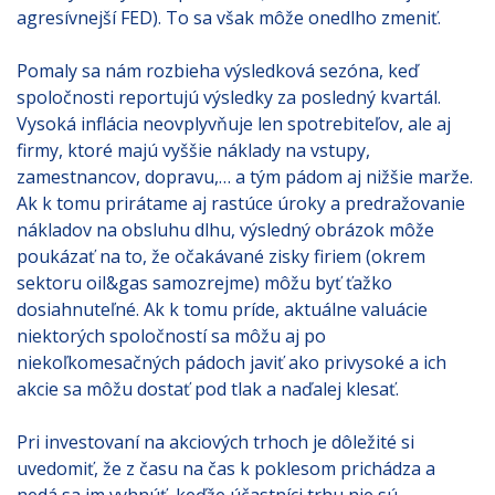
agresívnejší FED). To sa však môže onedlho zmeniť.
Pomaly sa nám rozbieha výsledková sezóna, keď
spoločnosti reportujú výsledky za posledný kvartál.
Vysoká inflácia neovplyvňuje len spotrebiteľov, ale aj
firmy, ktoré majú vyššie náklady na vstupy,
zamestnancov, dopravu,… a tým pádom aj nižšie marže.
Ak k tomu prirátame aj rastúce úroky a predražovanie
nákladov na obsluhu dlhu, výsledný obrázok môže
poukázať na to, že očakávané zisky firiem (okrem
sektoru oil&gas samozrejme) môžu byť ťažko
dosiahnuteľné. Ak k tomu príde, aktuálne valuácie
niektorých spoločností sa môžu aj po
niekoľkomesačných pádoch javiť ako privysoké a ich
akcie sa môžu dostať pod tlak a naďalej klesať.
Pri investovaní na akciových trhoch je dôležité si
uvedomiť, že z času na čas k poklesom prichádza a