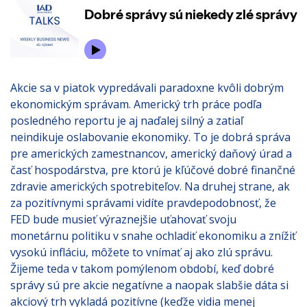
Akcie sa v piatok vypredávali paradoxne kvôli dobrým
ekonomickým správam. Americký trh práce podľa
posledného reportu je aj naďalej silný a zatiaľ
neindikuje oslabovanie ekonomiky. To je dobrá správa
pre amerických zamestnancov, americký daňový úrad a
časť hospodárstva, pre ktorú je kľúčové dobré finančné
zdravie amerických spotrebiteľov. Na druhej strane, ak
za pozitívnymi správami vidíte pravdepodobnosť, že
FED bude musieť výraznejšie uťahovať svoju
monetárnu politiku v snahe ochladiť ekonomiku a znížiť
vysokú infláciu, môžete to vnímať aj ako zlú správu.
Žijeme teda v takom pomýlenom období, keď dobré
správy sú pre akcie negatívne a naopak slabšie dáta si
akciový trh vykladá pozitívne (keďže vidia menej