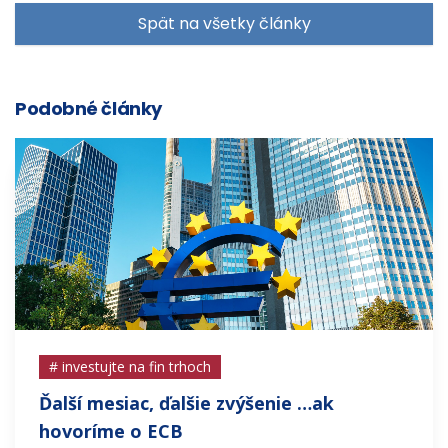
Spät na všetky články
Podobné články
# investujte na fin trhoch
Ďalší mesiac, ďalšie zvýšenie …ak
hovoríme o ECB