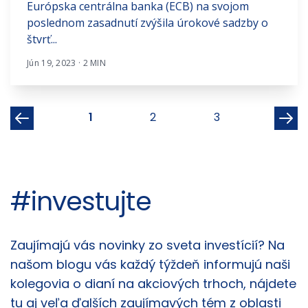
Európska centrálna banka (ECB) na svojom
poslednom zasadnutí zvýšila úrokové sadzby o
štvrť...
Jún 19, 2023 · 2 MIN
1
2
3
#investujte
Články
Zaujímajú vás novinky zo sveta investícií? Na
našom blogu vás každý týždeň informujú naši
kolegovia o dianí na akciových trhoch, nájdete
tu aj veľa ďalších zaujímavých tém z oblasti