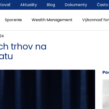
stovať
Aktuality
Blog
Dokumenty
Často
Sporenie
Wealth Management
Výkonnosť fo
024
ch trhov na
atu
Po