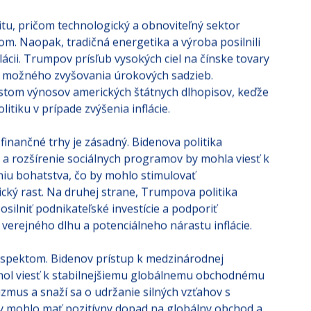
vo vrcholnej politike.
itu, pričom technologický a obnoviteľný sektor
m. Naopak, tradičná energetika a výroba posilnili
cii. Trumpov prísľub vysokých ciel na čínske tovary
e a možného zvyšovania úrokových sadzieb.
stom výnosov amerických štátnych dlhopisov, keďže
itiku v prípade zvýšenia inflácie.
inančné trhy je zásadný. Bidenova politika
a rozšírenie sociálnych programov by mohla viesť k
iu bohatstva, čo by mohlo stimulovať
cký rast. Na druhej strane, Trumpova politika
silniť podnikateľské investície a podporiť
verejného dlhu a potenciálneho nárastu inflácie​.
 aspektom. Bidenov prístup k medzinárodnej
hol viesť k stabilnejšiemu globálnemu obchodnému
izmus a snaží sa o udržanie silných vzťahov s