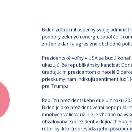
Biden zdôraznil úspechy svojej administr
podpory zelených energií, zatiaľ čo Trump 
zníženie daní a agresívne obchodné polit
Prezidentské voľby v USA sa budú konať
ukazujú, že republikánsky kandidát Dona
úradujúcim prezidentom o necelé 2 perce
prieskumy nám indikujú sentiment ľudí,
pre Trumpa.
Reprízu prezidentského duelu z roku 20
Biden je ako prezident veľmi nepopulárny
mnohých voličov už nie je vhodné na výk
obžalovaný exprezident v dejinách Spojen