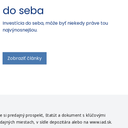
do seba
Investícia do seba, môže byť niekedy práve tou
najvýnosnejšou.
Zobraziť články
te si predajný prospekt, štatút a dokument s kľúčovými
edajných miestach, v sídle depozitára alebo na www.iad.sk.