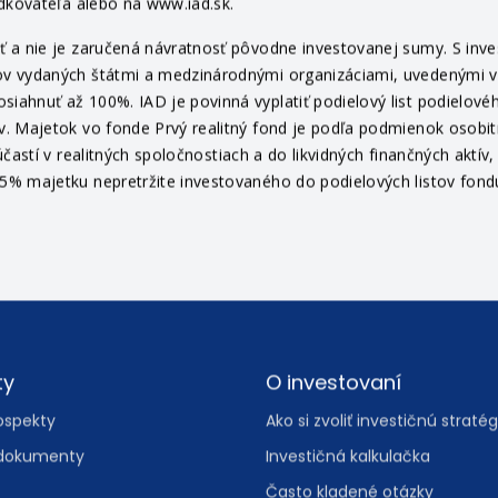
edkovateľa alebo na www.iad.sk.
 a nie je zaručená návratnosť pôvodne investovanej sumy. S invest
v vydaných štátmi a medzinárodnými organizáciami, uvedenými v pr
ahnuť až 100%. IAD je povinná vyplatiť podielový list podielovéh
v. Majetok vo fonde Prvý realitný fond je podľa podmienok osob
častí v realitných spoločnostiach a do likvidných finančných aktí
% majetku nepretržite investovaného do podielových listov fondu 
ty
O investovaní
ospekty
Ako si zvoliť investičnú stratég
dokumenty
Investičná kalkulačka