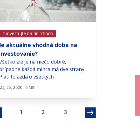
# investujte na fin trhoch
# investujte na f
Je aktuálne vhodná doba na
Americké clá 
investovanie?
len podobu
Všetko zlé je na niečo dobré,
Rozhodnutie Na
prípadne každá minca má dve strany.
malo priniesť vi
Platí to azda o všetkých...
obchodnej politik
Máj 25, 2020 · 6 MIN
Mar 2, 2026 · 5 MIN
1
2
3