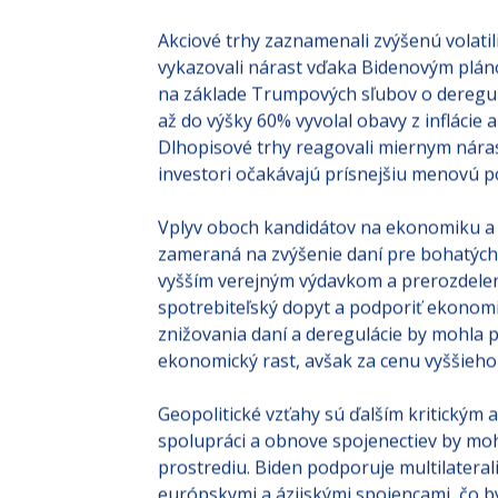
rétoriky, ktorá sprevádza jeho pôsobenie 
Akciové trhy zaznamenali zvýšenú volatil
vykazovali nárast vďaka Bidenovým pláno
na základe Trumpových sľubov o deregulá
až do výšky 60% vyvolal obavy z infláci
Dlhopisové trhy reagovali miernym nára
investori očakávajú prísnejšiu menovú pol
Vplyv oboch kandidátov na ekonomiku a f
zameraná na zvýšenie daní pre bohatých 
vyšším verejným výdavkom a prerozdelen
spotrebiteľský dopyt a podporiť ekonomi
znižovania daní a deregulácie by mohla po
ekonomický rast, avšak za cenu vyššieho 
Geopolitické vzťahy sú ďalším kritickým
spolupráci a obnove spojenectiev by mo
prostrediu. Biden podporuje multilateral