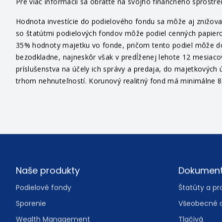
Pre viac informácií sa obráťte na svojho finančného sprostr
Hodnota investície do podielového fondu sa môže aj znižovať
so štatútmi podielových fondov môže podiel cenných papiero
35% hodnoty majetku vo fonde, pričom tento podiel môže dosi
bezodkladne, najneskôr však v predĺženej lehote 12 mesiaco
príslušenstva na účely ich správy a predaja, do majetkových ú
trhom nehnuteľností. Korunový realitný fond má minimálne 85
Footer
Naše produkty
Dokumen
Podielové fondy
Štatúty a pr
Sporenie
Všeobecné 