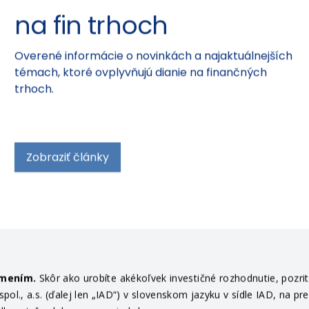
na fin trhoch
Overené informácie o novinkách a najaktuálnejších
témach, ktoré ovplyvňujú dianie na finančných
trhoch.
Zobraziť články
ámením.
Skôr ako urobíte akékoľvek investičné rozhodnutie, pozri
ol., a.s. (ďalej len „IAD“) v slovenskom jazyku v sídle IAD, na pr