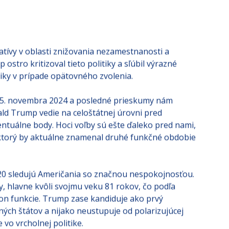
atívy v oblasti znižovania nezamestnanosti a
ostro kritizoval tieto politiky a sľúbil výrazné
iky v prípade opätovného zvolenia.
 5. novembra 2024 a posledné prieskumy nám
ld Trump vedie na celoštátnej úrovni pred
ntuálne body. Hoci voľby sú ešte ďaleko pred nami,
 ktorý by aktuálne znamenal druhé funkčné obdobie
20 sledujú Američania so značnou nespokojnosťou.
, hlavne kvôli svojmu veku 81 rokov, čo podľa
on funkcie. Trump zase kandiduje ako prvý
ých štátov a nijako neustupuje od polarizujúcej