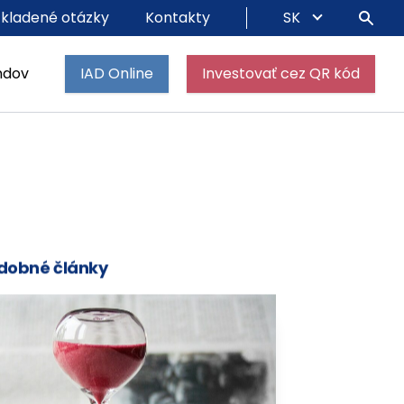
 kladené otázky
Kontakty
SK
ndov
IAD Online
Investovať cez QR kód
dobné články