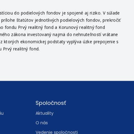
íciou do podielových fondov je spojené aj riziko. V súlade
ílohe štatútov jednotlivých podielových fondov, prekročiť
o fondu Prvý realitný fond a Korunový realitný fond
itného zákona investovaný najmä do nehnuteľností vrátane
v, z ktorých ekonomickej podstaty vyplýva úzke prepojenie s
Prvý realitný fond.
Spoločnosť
iu
Aktuality
O nás