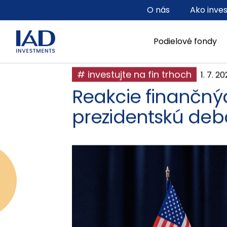
Prejsť na hlavný obsah
O nás
Ako inve
Podielové fondy
# investujte na fin trhoch
1. 7. 2
Reakcie finančný
prezidentskú deb