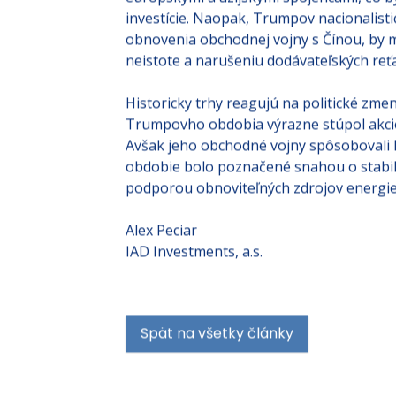
európskymi a ázijskými spojencami, čo 
investície​​. Naopak, Trumpov nacionalist
obnovenia obchodnej vojny s Čínou, by m
neistote a narušeniu dodávateľských reťa
Historicky trhy reagujú na politické zm
Trumpovho obdobia výrazne stúpol akciov
Avšak jeho obchodné vojny spôsobovali 
obdobie bolo poznačené snahou o stabi
podporou obnoviteľných zdrojov energie, 
Alex Peciar
IAD Investments, a.s.
Spät na všetky články