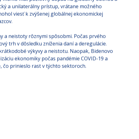
by mohlo mať pozitívny dopad na globálny obchod a
ický a unilaterálny prístup, vrátane možného
ohol viesť k zvýšenej globálnej ekonomickej
zcov​.
eny a neistoty rôznymi spôsobmi. Počas prvého
ý trh v dôsledku zníženia daní a deregulácie.
krátkodobé výkyvy a neistotu. Naopak, Bidenovo
lizáciu ekonomiky počas pandémie COVID-19 a
čo prinieslo rast v týchto sektoroch​.