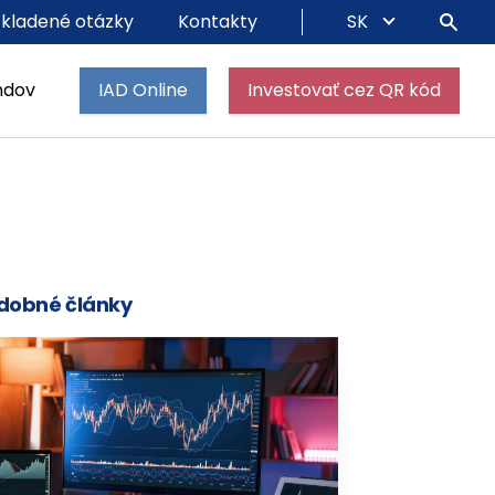
 kladené otázky
Kontakty
SK
ndov
IAD Online
Investovať cez QR kód
dobné články