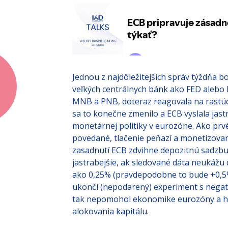
investovaní IAD TALKS:
Jednou z najdôležitejších správ týždňa bo
veľkých centrálnych bánk ako FED alebo
MNB a PNB, doteraz reagovala na rastúcu
sa to konečne zmenilo a ECB vyslala jastr
monetárnej politiky v eurozóne. Ako prvé
povedané, tlačenie peňazí a monetizovan
zasadnutí ECB zdvihne depozitnú sadzbu
jastrabejšie, ak sledované dáta neukážu d
ako 0,25% (pravdepodobne to bude +0,5
ukončí (nepodarený) experiment s negat
tak nepomohol ekonomike eurozóny a hl