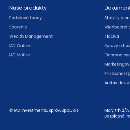
Footer
Naše produkty
Dokumen
Podielové fondy
Štatúty a pr
Sporenie
Všeobecné 
Wealth Management
Tlačivá
IAD Online
Správy o ho
IAD Mobile
Ochrana os
Marketingo
Prístupnosť 
Archív dok
© IAD Investments, správ. spol., a.s.
Malý trh 2/A 
Bezplatná in