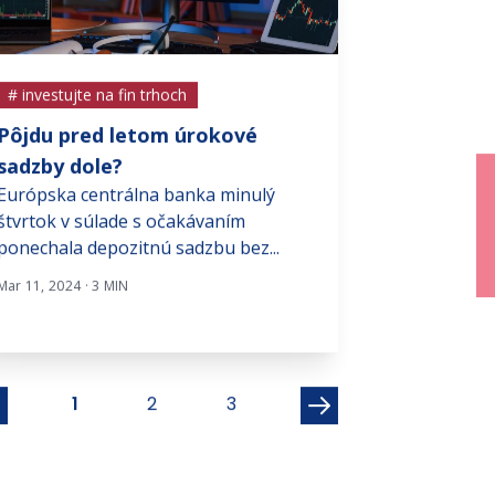
# investujte na fin trhoch
# investujte na f
Pôjdu pred letom úrokové
Xiaomi ukazuj
sadzby dole?
elektromobil
Európska centrálna banka minulý
smartfónoch
štvrtok v súlade s očakávaním
Technologický 
ponechala depozitnú sadzbu bez...
prekvapil finan
prvý kvartál 202
Mar 11, 2024 · 3 MIN
Jún 2, 2025 · 4 MIN
1
2
3