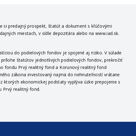
te si predajný prospekt, štatút a dokument s kľúčovými
edajných miestach, v sídle depozitára alebo na www.iad.sk.
íciou do podielových fondov je spojené aj riziko. V súlade
ílohe štatútov jednotlivých podielových fondov, prekročiť
o fondu Prvý realitný fond a Korunový realitný fond
itného zákona investovaný najmä do nehnuteľností vrátane
v, z ktorých ekonomickej podstaty vyplýva úzke prepojenie s
Prvý realitný fond.