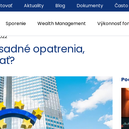
stovať
Aktuality
Blog
Dokumenty
Často
Sporenie
Wealth Management
Výkonnosť fo
2022
ásadné opatrenia,
ať?
Po