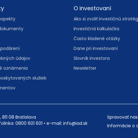
ty
O investovaní
ospekty
Ako si zvoliť investičnú stratég
dokumenty
Investičná kalkulačka
Často kladené otázky
spodárení
Dane pri investovaní
obných údajov
Slovník investora
vé oznámenia
Newsletter
poskytovaných služieb
umentov
, 811 08 Bratislava
Spravovať nas
folinka:
0800 601 601
• e-mail:
info@iad.sk