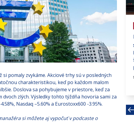
# investujte na fin trhoch
BRICS summit
Lídri skupiny rozvíjajúcich sa krajín
BRICS (Brazília, Rusko, India, Čína a
Južná Afrika) na...
Aug 28, 2023 · 3 MIN
 si pomaly zvykáme. Akciové trhy sú v posledných
datočnou charakteristikou, keď po každom malom
bšie. Doslova sa pohybujeme v priestore, keď za
dvoch zlých. Výsledky tohto týždňa hovoria sami za
 -4.58%, Nasdaq –5.60% a Eurostoxx600 -3.95%.
anažéra si môžete aj vypočuť v podcaste o