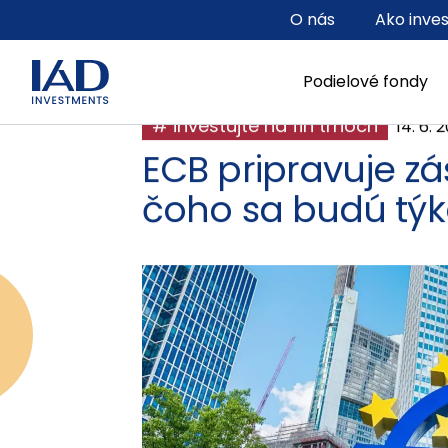
Prejsť na hlavný obsah
O nás
Ako inve
Podielové fondy
# investujte na fin trhoch
14. 6. 
ECB pripravuje z
čoho sa budú týk