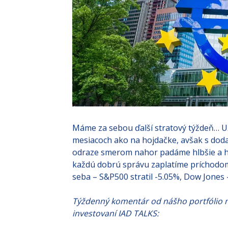
Máme za sebou ďalší stratový týždeň… Už
mesiacoch ako na hojdačke, avšak s do
odraze smerom nahor padáme hlbšie a hl
každú dobrú správu zaplatíme príchodom 
seba – S&P500 stratil -5.05%, Dow Jones
Týždenný komentár od nášho portfólio m