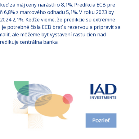
 keď za máj ceny narástli o 8,1%. Predikcia ECB pre
veň 6,8% z marcového odhadu 5,1%. V roku 2023 by
 2024 2,1%. Keďže vieme, že predikcie sú extrémne
 je potrebné čísla ECB brať s rezervou a pripraviť sa
maliť, ale môžeme byť vystavení rastu cien nad
predikuje centrálna banka.