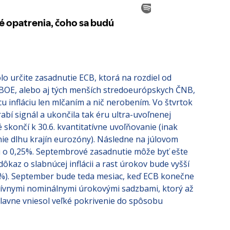
lo určite zasadnutie ECB, ktorá na rozdiel od
 BOE, alebo aj tých menších stredoeurópskych ČNB,
 infláciu len mlčaním a nič nerobením. Vo štvrtok
abí signál a ukončila tak éru ultra-uvoľnenej
 skončí k 30.6. kvantitatívne uvoľňovanie (inak
ie dlhu krajín eurozóny). Následne na júlovom
 o 0,25%. Septembrové zasadnutie môže byť ešte
ôkaz o slabnúcej inflácii a rast úrokov bude vyšší
%). September bude teda mesiac, keď ECB konečne
ívnymi nominálnymi úrokovými sadzbami, ktorý až
avne vniesol veľké pokrivenie do spôsobu