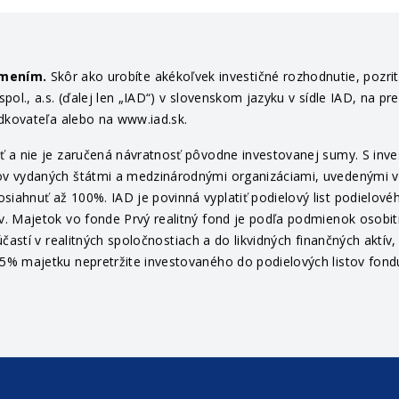
ámením.
Skôr ako urobíte akékoľvek investičné rozhodnutie, pozri
ol., a.s. (ďalej len „IAD“) v slovenskom jazyku v sídle IAD, na pr
edkovateľa alebo na www.iad.sk.
 a nie je zaručená návratnosť pôvodne investovanej sumy. S invest
v vydaných štátmi a medzinárodnými organizáciami, uvedenými v pr
ahnuť až 100%. IAD je povinná vyplatiť podielový list podielovéh
v. Majetok vo fonde Prvý realitný fond je podľa podmienok osob
častí v realitných spoločnostiach a do likvidných finančných aktí
% majetku nepretržite investovaného do podielových listov fondu 