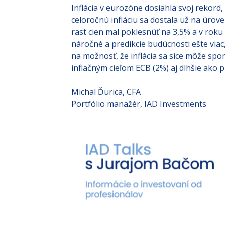
alokovania kapitálu.
Inflácia v eurozóne dosiahla svoj rekord,
celoročnú infláciu sa dostala už na úro
rast cien mal poklesnúť na 3,5% a v roku
náročné a predikcie budúcnosti ešte viac,
na možnosť, že inflácia sa síce môže spo
inflačným cieľom ECB (2%) aj dlhšie ako 
Michal Ďurica, CFA
Portfólio manažér, IAD Investments