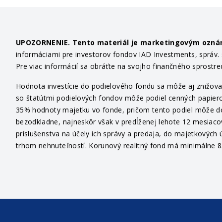
UPOZORNENIE. Tento materiál je marketingovým ozn
informáciami pre investorov fondov IAD Investments, správ. sp
Pre viac informácií sa obráťte na svojho finančného sprostr
Hodnota investície do podielového fondu sa môže aj znižovať
so štatútmi podielových fondov môže podiel cenných papiero
35% hodnoty majetku vo fonde, pričom tento podiel môže dosi
bezodkladne, najneskôr však v predĺženej lehote 12 mesiaco
príslušenstva na účely ich správy a predaja, do majetkových ú
trhom nehnuteľností. Korunový realitný fond má minimálne 85