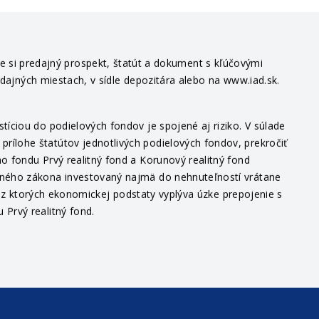
te si predajný prospekt, štatút a dokument s kľúčovými
edajných miestach, v sídle depozitára alebo na www.iad.sk.
íciou do podielových fondov je spojené aj riziko. V súlade
ílohe štatútov jednotlivých podielových fondov, prekročiť
o fondu Prvý realitný fond a Korunový realitný fond
itného zákona investovaný najmä do nehnuteľností vrátane
v, z ktorých ekonomickej podstaty vyplýva úzke prepojenie s
Prvý realitný fond.