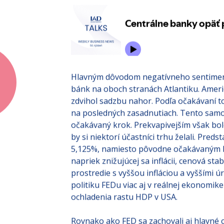
hľadajú svoj smer po opustení politiky n
slabnúcej ekonomiky.
Hlavným dôvodom negatívneho sentiment
bánk na oboch stranách Atlantiku. Ameri
zdvihol sadzbu nahor. Podľa očakávaní t
na posledných zasadnutiach. Tento samot
očakávaný krok. Prekvapivejším však bol
by si niektorí účastníci trhu želali. Preds
5,125%, namiesto pôvodne očakávaným k
napriek znižujúcej sa inflácii, cenová stab
prostredie s vyššou infláciou a vyššími 
politiku FEDu viac aj v reálnej ekonomi