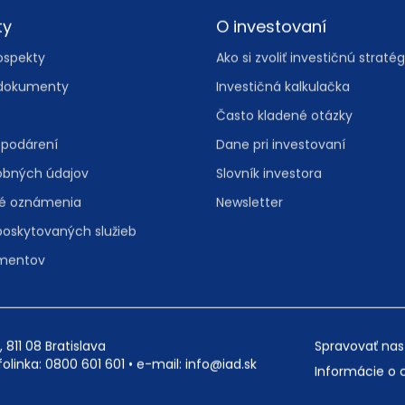
ty
O investovaní
ospekty
Ako si zvoliť investičnú stratég
dokumenty
Investičná kalkulačka
Často kladené otázky
spodárení
Dane pri investovaní
obných údajov
Slovník investora
vé oznámenia
Newsletter
poskytovaných služieb
umentov
, 811 08 Bratislava
Spravovať nas