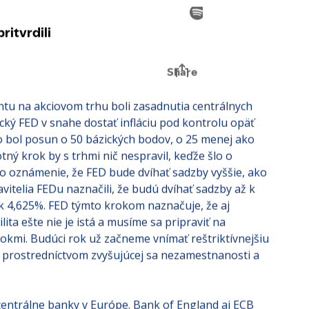
ulovej tolerancie covidu v dôsledku protestov a
u na akciovom trhu boli zasadnutia centrálnych
cký FED v snahe dostať infláciu pod kontrolu opäť
o bol posun o 50 bázických bodov, o 25 menej ako
ný krok by s trhmi nič nespravil, keďže šlo o
o oznámenie, že FED bude dvíhať sadzby vyššie, ako
tavitelia FEDu naznačili, že budú dvíhať sadzby až k
 4,625%. FED týmto krokom naznačuje, že aj
ilita ešte nie je istá a musíme sa pripraviť na
úrokmi. Budúci rok už začneme vnímať reštriktívnejšiu
ke prostredníctvom zvyšujúcej sa nezamestnanosti a