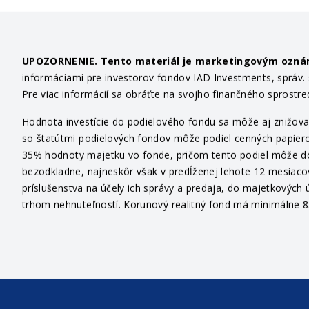
UPOZORNENIE. Tento materiál je marketingovým ozn
informáciami pre investorov fondov IAD Investments, správ. sp
Pre viac informácií sa obráťte na svojho finančného sprostr
Hodnota investície do podielového fondu sa môže aj znižovať
so štatútmi podielových fondov môže podiel cenných papiero
35% hodnoty majetku vo fonde, pričom tento podiel môže dosi
bezodkladne, najneskôr však v predĺženej lehote 12 mesiaco
príslušenstva na účely ich správy a predaja, do majetkových ú
trhom nehnuteľností. Korunový realitný fond má minimálne 85