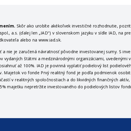
ámením.
Skôr ako urobíte akékoľvek investičné rozhodnutie, pozri
ol., a.s. (ďalej len „IAD“) v slovenskom jazyku v sídle IAD, na pr
edkovateľa alebo na www.iad.sk.
 a nie je zaručená návratnosť pôvodne investovanej sumy. S invest
v vydaných štátmi a medzinárodnými organizáciami, uvedenými v pr
ahnuť až 100%. IAD je povinná vyplatiť podielový list podielovéh
v. Majetok vo fonde Prvý realitný fond je podľa podmienok osob
častí v realitných spoločnostiach a do likvidných finančných aktí
% majetku nepretržite investovaného do podielových listov fondu 