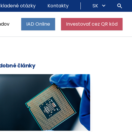
 kladené otázky
Kontakty
SK
ndov
IAD Online
Investovať cez QR kód
dobné články