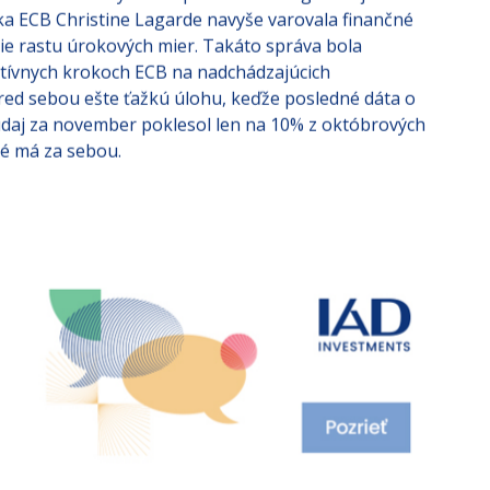
centrálne banky v Európe. Bank of England aj ECB
tka ECB Christine Lagarde navyše varovala finančné
ie rastu úrokových mier. Takáto správa bola
tívnych krokoch ECB na nadchádzajúcich
ed sebou ešte ťažkú úlohu, keďže posledné dáta o
ý údaj za november poklesol len na 10% z októbrových
ré má za sebou.