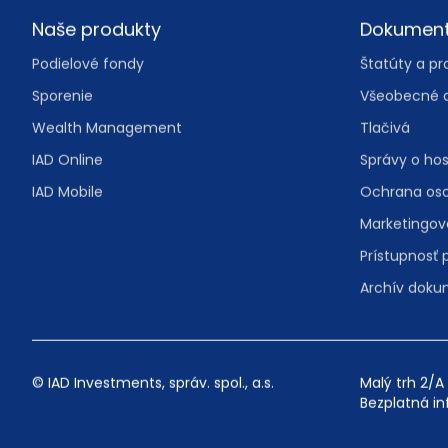
Footer
Naše produkty
Dokumen
Podielové fondy
Štatúty a pr
Sporenie
Všeobecné 
Wealth Management
Tlačivá
IAD Online
Správy o ho
IAD Mobile
Ochrana os
Marketingo
Prístupnosť 
Archív dok
© IAD Investments, správ. spol., a.s.
Malý trh 2/A 