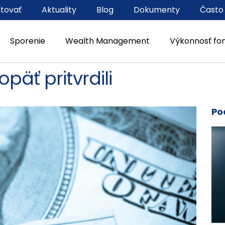
stovať
Aktuality
Blog
Dokumenty
Často
Sporenie
Wealth Management
Výkonnosť fo
 2022
päť pritvrdili
Po