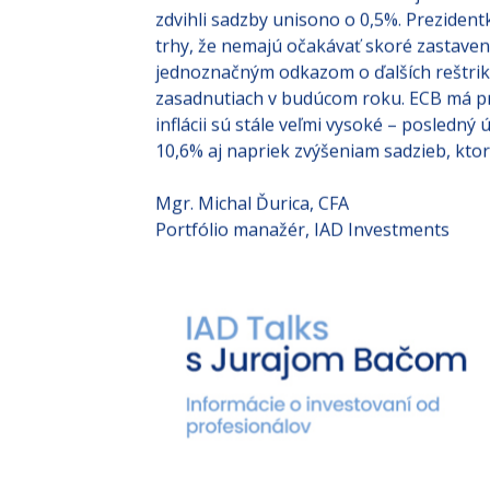
ochladenia rastu HDP v USA.
Rovnako ako FED sa zachovali aj hlavné 
zdvihli sadzby unisono o 0,5%. Preziden
trhy, že nemajú očakávať skoré zastaven
jednoznačným odkazom o ďalších reštrik
zasadnutiach v budúcom roku. ECB má pr
inflácii sú stále veľmi vysoké – posledn
10,6% aj napriek zvýšeniam sadzieb, kto
Mgr. Michal Ďurica, CFA
Portfólio manažér, IAD Investments