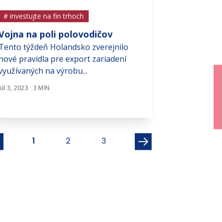
# investujte na fin trhoch
# investujte na f
Vojna na poli polovodičov
Úrokové sad
Tento týždeň Holandsko zverejnilo
maxime
nové pravidla pre export zariadení
Po ECB, ktorá 
využívaných na výrobu...
sadzby minulý t
k rovnakému kro
Júl 3, 2023 · 3 MIN
Nov 6, 2023 · 2 MIN
1
2
3