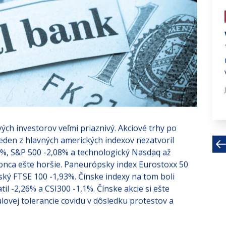
# investujte na fin trhoch
Čakajú LVMH náročnejšie časy?
Roky po pandémii luxusný sektor
fungoval ako jeden z
najpresvedčivejších príbehov
globálnych...
Feb 2, 2026 · 5 MIN
ých investorov veľmi priaznivý. Akciové trhy po
i jeden z hlavných amerických indexov nezatvoril
66%, S&P 500 -2,08% a technologický Nasdaq až
onca ešte horšie. Paneurópsky index Eurostoxx 50
tský FTSE 100 -1,93%. Čínske indexy na tom boli
il -2,26% a CSI300 -1,1%. Čínske akcie si ešte