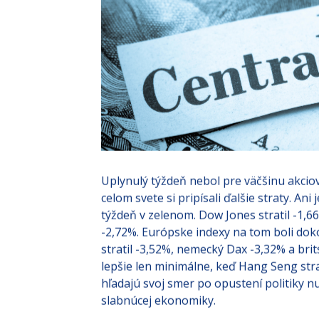
Uplynulý týždeň nebol pre väčšinu akciov
celom svete si pripísali ďalšie straty. An
týždeň v zelenom. Dow Jones stratil -1,
-2,72%. Európske indexy na tom boli dok
stratil -3,52%, nemecký Dax -3,32% a bri
lepšie len minimálne, keď Hang Seng strat