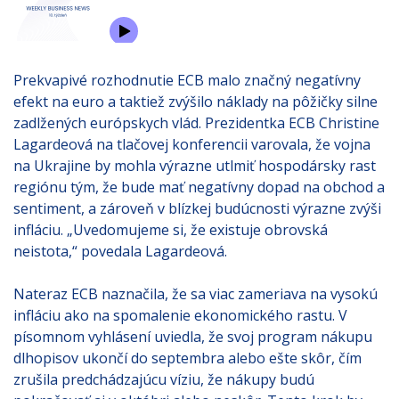
Prekvapivé rozhodnutie ECB malo značný negatívny
efekt na euro a taktiež zvýšilo náklady na pôžičky silne
zadlžených európskych vlád. Prezidentka ECB Christine
Lagardeová na tlačovej konferencii varovala, že vojna
na Ukrajine by mohla výrazne utlmiť hospodársky rast
regiónu tým, že bude mať negatívny dopad na obchod a
sentiment, a zároveň v blízkej budúcnosti výrazne zvýši
infláciu. „Uvedomujeme si, že existuje obrovská
neistota,“ povedala Lagardeová.
Nateraz ECB naznačila, že sa viac zameriava na vysokú
infláciu ako na spomalenie ekonomického rastu. V
písomnom vyhlásení uviedla, že svoj program nákupu
dlhopisov ukončí do septembra alebo ešte skôr, čím
zrušila predchádzajúcu víziu, že nákupy budú