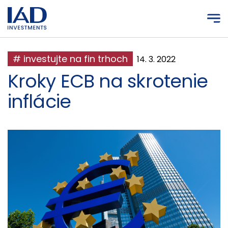
Prejsť na hlavný obsah
# investujte na fin trhoch
14. 3. 2022
Kroky ECB na skrotenie
inflácie