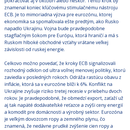
pokračovať aj v októbri alebo neskôr. Tento krok by
znamenal koniec kľúčovému stimulačnému nástroju
ECB. Je to mimoriadna výzva pre eurozónu, ktorej
ekonomika sa spomaľovala ešte predtým, ako Rusko
napadlo Ukrajinu. Vojna bude pravdepodobne
stagflačným šokom pre Európu, ktorá hraničí a má s
Ruskom hlboké obchodné vzťahy vrátane veľkej
závislosti od ruskej energie.
Celkovo možno povedať, že kroky ECB signalizovali
rozhodný odklon od ultra voľnej menovej politiky, ktorú
zaviedla v posledných rokoch. Odráža rastúcu obavu z
inflácie, ktorá sa v eurozóne blíži k 6%. Konflikt na
Ukrajine zvyšuje riziko tretej recesie v priebehu dvoch
rokov. Je pravdepodobné, že obmedzí export, zaťaží už
aj tak napäté dodávateľské reťazce a zvýši ceny energií
a komodít pre domácnosti a výrobný sektor. Eurozóna
je veľkým dovozcom ropy a zemného plynu, čo
znamená, že nedávne prudké zvýšenie cien ropy a