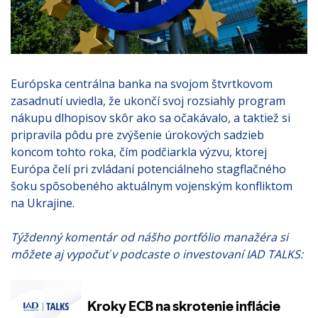
Európska centrálna banka na svojom štvrtkovom
zasadnutí uviedla, že ukončí svoj rozsiahly program
nákupu dlhopisov skôr ako sa očakávalo, a taktiež si
pripravila pôdu pre zvýšenie úrokových sadzieb
koncom tohto roka, čím podčiarkla výzvu, ktorej
Európa čelí pri zvládaní potenciálneho stagflačného
šoku spôsobeného aktuálnym vojenským konfliktom
na Ukrajine.
Týždenný komentár od nášho portfólio manažéra si
môžete aj vypočuť v podcaste o investovaní IAD TALKS: