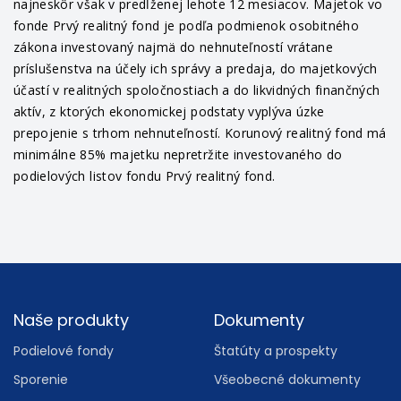
najneskôr však v predĺženej lehote 12 mesiacov. Majetok vo
fonde Prvý realitný fond je podľa podmienok osobitného
zákona investovaný najmä do nehnuteľností vrátane
príslušenstva na účely ich správy a predaja, do majetkových
účastí v realitných spoločnostiach a do likvidných finančných
aktív, z ktorých ekonomickej podstaty vyplýva úzke
prepojenie s trhom nehnuteľností. Korunový realitný fond má
minimálne 85% majetku nepretržite investovaného do
podielových listov fondu Prvý realitný fond.
Footer
Naše produkty
Dokumenty
Podielové fondy
Štatúty a prospekty
Sporenie
Všeobecné dokumenty