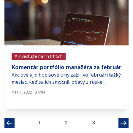
# investujte na fin trhoch
Komentár portfólio manažéra za február
Akciové aj dlhopisové trhy zažili vo februári ťažký
mesiac, keď sa ich zmocnili obavy z ruskej...
Mar 8, 2022 · 3 MIN
1
2
3