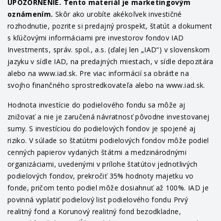
UPOZORNENIE. Tento materiál je marketingovým
oznámením.
Skôr ako urobíte akékoľvek investičné
rozhodnutie, pozrite si predajný prospekt, štatút a dokument
s kľúčovými informáciami pre investorov fondov IAD
Investments, správ. spol., a.s. (ďalej len „IAD“) v slovenskom
jazyku v sídle IAD, na predajných miestach, v sídle depozitára
alebo na www.iad.sk. Pre viac informácií sa obráťte na
svojho finančného sprostredkovateľa alebo na www.iad.sk.
Hodnota investície do podielového fondu sa môže aj
znižovať a nie je zaručená návratnosť pôvodne investovanej
sumy. S investíciou do podielových fondov je spojené aj
riziko. V súlade so štatútmi podielových fondov môže podiel
cenných papierov vydaných štátmi a medzinárodnými
organizáciami, uvedenými v prílohe štatútov jednotlivých
podielových fondov, prekročiť 35% hodnoty majetku vo
fonde, pričom tento podiel môže dosiahnuť až 100%. IAD je
povinná vyplatiť podielový list podielového fondu Prvý
realitný fond a Korunový realitný fond bezodkladne,