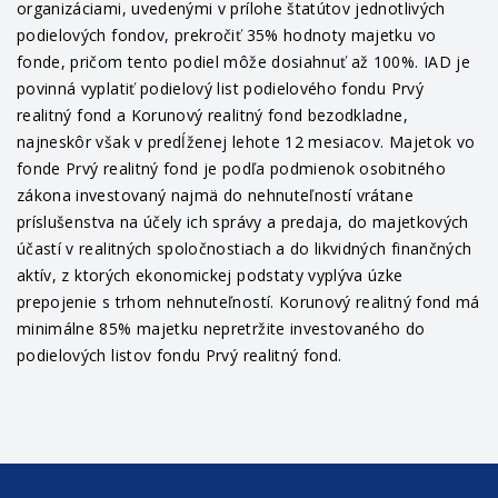
organizáciami, uvedenými v prílohe štatútov jednotlivých
podielových fondov, prekročiť 35% hodnoty majetku vo
fonde, pričom tento podiel môže dosiahnuť až 100%. IAD je
povinná vyplatiť podielový list podielového fondu Prvý
realitný fond a Korunový realitný fond bezodkladne,
najneskôr však v predĺženej lehote 12 mesiacov. Majetok vo
fonde Prvý realitný fond je podľa podmienok osobitného
zákona investovaný najmä do nehnuteľností vrátane
príslušenstva na účely ich správy a predaja, do majetkových
účastí v realitných spoločnostiach a do likvidných finančných
aktív, z ktorých ekonomickej podstaty vyplýva úzke
prepojenie s trhom nehnuteľností. Korunový realitný fond má
minimálne 85% majetku nepretržite investovaného do
podielových listov fondu Prvý realitný fond.