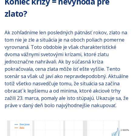
Koniec krízy = nevýhoda pre
zlato?
Ak zohľadníme len posledných pätnásť rokov, zlato na
tom nie je zle a situácia je na oboch poliach pomerne
vyrovnaná. Toto obdobie je však charakteristické
dvoma vážnymi svetovými krízami, ktoré zlatu
jednoznačne nahrávali. Ak by súčasná kríza
pokračovala, cena zlata môže ísť ešte vyššie. Tento
scenár sa však už javí ako nepravdepodobný. Aktuálne
totiž všetko nasvedčuje tomu, že situácia sa začína
obracať k lepšiemu a od minima, ktoré akciové trhy
zažili 23. marca, pomaly ale isto stúpajú. Ukazuje sa, že
práve v daný deň bolo najvýhodnejšie nakupovať.