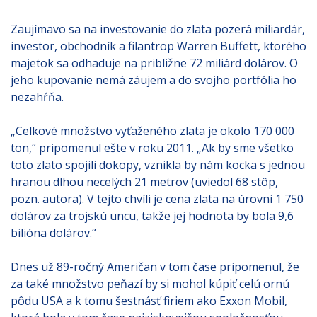
Zaujímavo sa na investovanie do zlata pozerá miliardár,
investor, obchodník a filantrop Warren Buffett, ktorého
majetok sa odhaduje na približne 72 miliárd dolárov. O
jeho kupovanie nemá záujem a do svojho portfólia ho
nezahŕňa.
„Celkové množstvo vyťaženého zlata je okolo 170 000
ton,“ pripomenul ešte v roku 2011. „Ak by sme všetko
toto zlato spojili dokopy, vznikla by nám kocka s jednou
hranou dlhou necelých 21 metrov (uviedol 68 stôp,
pozn. autora). V tejto chvíli je cena zlata na úrovni 1 750
dolárov za trojskú uncu, takže jej hodnota by bola 9,6
bilióna dolárov.“
Dnes už 89-ročný Američan v tom čase pripomenul, že
za také množstvo peňazí by si mohol kúpiť celú ornú
pôdu USA a k tomu šestnásť firiem ako Exxon Mobil,