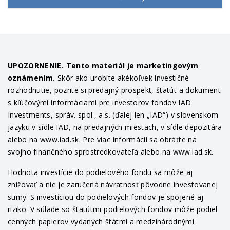
UPOZORNENIE. Tento materiál je marketingovým
oznámením.
Skôr ako urobíte akékoľvek investičné
rozhodnutie, pozrite si predajný prospekt, štatút a dokument
s kľúčovými informáciami pre investorov fondov IAD
Investments, správ. spol., a.s. (ďalej len „IAD“) v slovenskom
jazyku v sídle IAD, na predajných miestach, v sídle depozitára
alebo na www.iad.sk. Pre viac informácií sa obráťte na
svojho finančného sprostredkovateľa alebo na www.iad.sk.
Hodnota investície do podielového fondu sa môže aj
znižovať a nie je zaručená návratnosť pôvodne investovanej
sumy. S investíciou do podielových fondov je spojené aj
riziko. V súlade so štatútmi podielových fondov môže podiel
cenných papierov vydaných štátmi a medzinárodnými