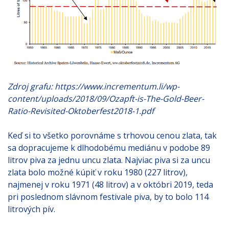
Zdroj grafu: https://www.incrementum.li/wp-
content/uploads/2018/09/Ozapft-is-The-Gold-Beer-
Ratio-Revisited-Oktoberfest2018-1.pdf
Keď si to všetko porovnáme s trhovou cenou zlata, tak
sa dopracujeme k dlhodobému mediánu v podobe 89
litrov piva za jednu uncu zlata. Najviac piva si za uncu
zlata bolo možné kúpiť v roku 1980 (227 litrov),
najmenej v roku 1971 (48 litrov) a v októbri 2019, teda
pri poslednom slávnom festivale piva, by to bolo 114
litrových pív.