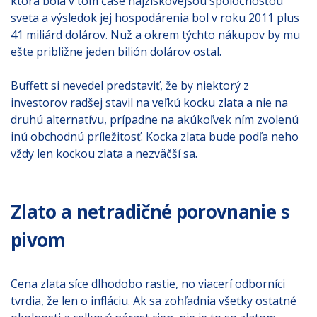
ktorá bola v tom čase najziskovejšou spoločnosťou
sveta a výsledok jej hospodárenia bol v roku 2011 plus
41 miliárd dolárov. Nuž a okrem týchto nákupov by mu
ešte približne jeden bilión dolárov ostal.
Buffett si nevedel predstaviť, že by niektorý z
investorov radšej stavil na veľkú kocku zlata a nie na
druhú alternatívu, prípadne na akúkoľvek ním zvolenú
inú obchodnú príležitosť. Kocka zlata bude podľa neho
vždy len kockou zlata a nezväčší sa.
Zlato a netradičné porovnanie s
pivom
Cena zlata síce dlhodobo rastie, no viacerí odborníci
tvrdia, že len o infláciu. Ak sa zohľadnia všetky ostatné