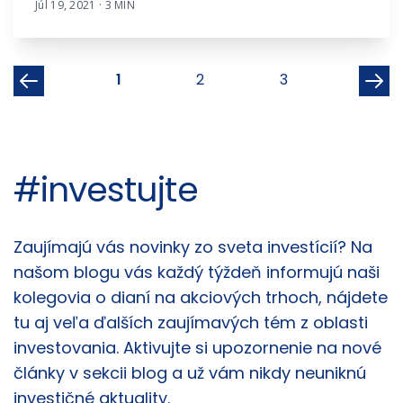
Júl 19, 2021 · 3 MIN
1
2
3
#investujte
Články
Zaujímajú vás novinky zo sveta investícií? Na
našom blogu vás každý týždeň informujú naši
kolegovia o dianí na akciových trhoch, nájdete
tu aj veľa ďalších zaujímavých tém z oblasti
investovania. Aktivujte si upozornenie na nové
články v sekcii blog a už vám nikdy neuniknú
investičné aktuality.