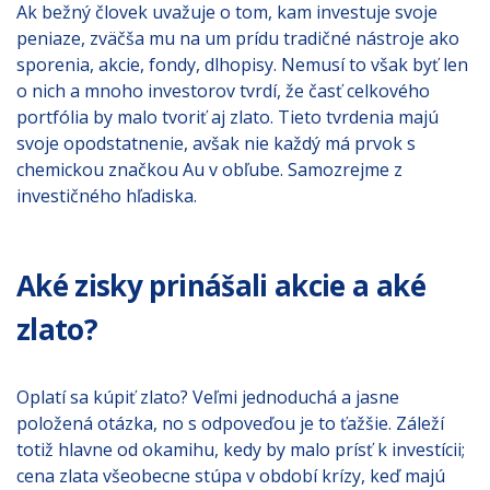
Ak bežný človek uvažuje o tom, kam investuje svoje
peniaze, zväčša mu na um prídu tradičné nástroje ako
sporenia, akcie, fondy, dlhopisy. Nemusí to však byť len
o nich a mnoho investorov tvrdí, že časť celkového
portfólia by malo tvoriť aj zlato. Tieto tvrdenia majú
svoje opodstatnenie, avšak nie každý má prvok s
chemickou značkou Au v obľube. Samozrejme z
investičného hľadiska.
Aké zisky prinášali akcie a aké
zlato?
Oplatí sa kúpiť zlato? Veľmi jednoduchá a jasne
položená otázka, no s odpoveďou je to ťažšie. Záleží
totiž hlavne od okamihu, kedy by malo prísť k investícii;
cena zlata všeobecne stúpa v období krízy, keď majú