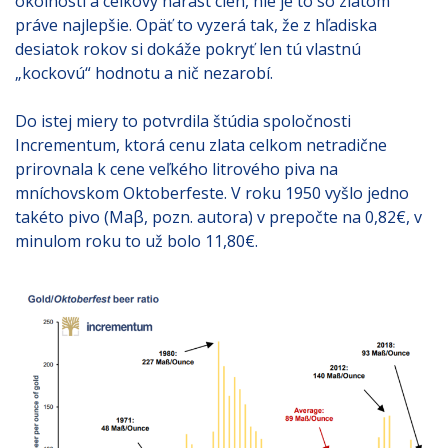
okolnosti a celkový nárast cien, nie je to so zlatom
práve najlepšie. Opäť to vyzerá tak, že z hľadiska
desiatok rokov si dokáže pokryť len tú vlastnú
„kockovú“ hodnotu a nič nezarobí.
Do istej miery to potvrdila štúdia spoločnosti
Incrementum, ktorá cenu zlata celkom netradične
prirovnala k cene veľkého litrového piva na
mníchovskom Oktoberfeste. V roku 1950 vyšlo jedno
takéto pivo (Maβ, pozn. autora) v prepočte na 0,82€, v
minulom roku to už bolo 11,80€.