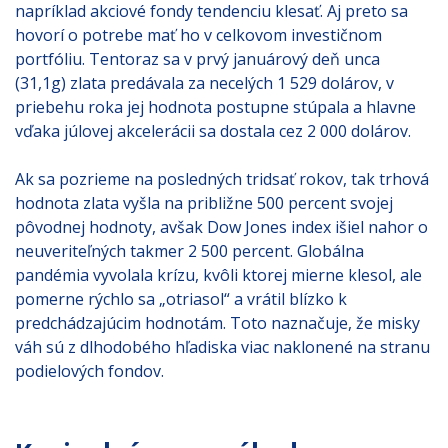
napríklad akciové fondy tendenciu klesať. Aj preto sa
hovorí o potrebe mať ho v celkovom investičnom
portfóliu. Tentoraz sa v prvý januárový deň unca
(31,1g) zlata predávala za necelých 1 529 dolárov, v
priebehu roka jej hodnota postupne stúpala a hlavne
vďaka júlovej akcelerácii sa dostala cez 2 000 dolárov.
Ak sa pozrieme na posledných tridsať rokov, tak trhová
hodnota zlata vyšla na približne 500 percent svojej
pôvodnej hodnoty, avšak Dow Jones index išiel nahor o
neuveriteľných takmer 2 500 percent. Globálna
pandémia vyvolala krízu, kvôli ktorej mierne klesol, ale
pomerne rýchlo sa „otriasol“ a vrátil blízko k
predchádzajúcim hodnotám. Toto naznačuje, že misky
váh sú z dlhodobého hľadiska viac naklonené na stranu
podielových fondov.