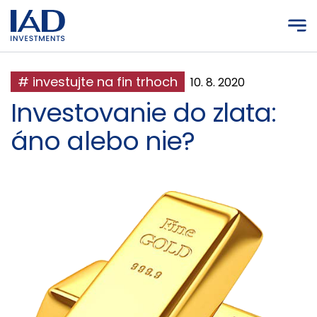
Prejsť na hlavný obsah
# investujte na fin trhoch
10. 8. 2020
Investovanie do zlata:
áno alebo nie?