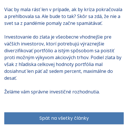
Viac by mala rásť len v prípade, ak by kríza pokračovala
a prehlbovala sa. Ale bude to tak? Skôr sa zdá, že nie a
svet sa z pandémie pomaly začne spamätávať.
Investovanie do zlata je všeobecne vhodnejšie pre
väčších investorov, ktorí potrebujú výraznejšie
diverzifikovať portfólio a istým spôsobom sa poistiť
proti možným výkyvom akciových trhov. Podiel zlata by
však z hľadiska celkovej hodnoty portfólia mal
dosiahnuť len päť až sedem percent, maximálne do
desať.
Želáme vám správne investičné rozhodnutia.
Spät na všetky články