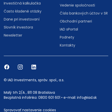
Investičná kalkulačka
Vedenie spoločnosti
Často kladené otázky
Čísla bankových účtov v SR
Dane pri investovaní
Obchodní partneri
Slovník investora
IAD sPortal
Newsletter
Podnety
Kontakty
© IAD Investments, správ. spol., a.s.
Malý trh 2/A , 811 08 Bratislava
Bezplatná infolinka:
0800 601 601
• e-mail:
info@iad.sk
Spravovať nastavenie cookies