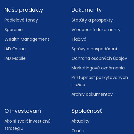
Footer
Naše produkty
Dokumenty
Podielové fondy
Štatúty a prospekty
Sporenie
Všeobecné dokumenty
Wealth Management
Tlačivá
IAD Online
Správy o hospodárení
IAD Mobile
Ochrana osobných údajov
Marketingové oznámenia
Prístupnosť poskytovaných
služieb
Archív dokumentov
O investovaní
Spoločnosť
Ako si zvoliť investičnú
Aktuality
stratégiu
O nás