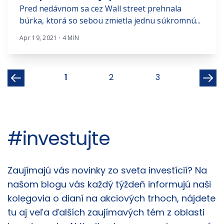
Pred nedávnom sa cez Wall street prehnala
búrka, ktorá so sebou zmietla jednu súkromnú...
Apr 19, 2021 · 4 MIN
1
2
3
#investujte
Články
Zaujímajú vás novinky zo sveta investícií? Na
našom blogu vás každý týždeň informujú naši
kolegovia o dianí na akciových trhoch, nájdete
tu aj veľa ďalších zaujímavých tém z oblasti