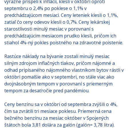
výrazne prispeli k inflácii, klesli v októbri oproti
septembru o 2,4% po poklese o 1,1% v
predchádzajúcom mesiaci. Ceny leteniek klesli o 1,1%,
zatiaľ čo ceny odevov klesli o 0,7%. Ceny lekárskej
starostlivosti minulý mesiac v porovnaní s
predchádzajúcim mesiacom prudko klesli, pričom ich
stiahol 4%-ný pokles poistného na zdravotné poistenie.
Rastúce náklady na bývanie zostali minulý mesiac
silným zdrojom inflačných tlakov, pričom nájomné a
odhad pripísaného nájomného vlastníkom bytov rástli v
októbri pomalšie ako v septembri, no stále viac ako
dvojnásobným tempom v porovnaní s priemerným
tempom za desaťročie pred pandémiou.
Ceny benzínu sa v októbri od septembra zvýšili o 4%,
čím sa zvrátili tri mesiace poklesu. Priemerná cena
bežného benzínu za mesiac október v Spojených
štátoch bola 3,81 dolára za galón (galón= 3,78 litra).