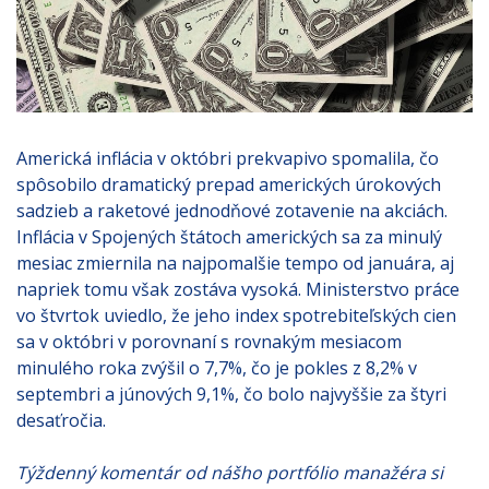
Americká inflácia v októbri prekvapivo spomalila, čo
spôsobilo dramatický prepad amerických úrokových
sadzieb a raketové jednodňové zotavenie na akciách.
Inflácia v Spojených štátoch amerických sa za minulý
mesiac zmiernila na najpomalšie tempo od januára, aj
napriek tomu však zostáva vysoká. Ministerstvo práce
vo štvrtok uviedlo, že jeho index spotrebiteľských cien
sa v októbri v porovnaní s rovnakým mesiacom
minulého roka zvýšil o 7,7%, čo je pokles z 8,2% v
septembri a júnových 9,1%, čo bolo najvyššie za štyri
desaťročia.
Týždenný komentár od nášho portfólio manažéra si