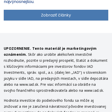
najvýnosnejšou.
Zobraziť články
UPOZORNENIE. Tento materiál je marketingovým
oznámením.
Skôr ako urobíte akékoľvek investičné
rozhodnutie, pozrite si predajný prospekt, štatút a dokument
s kľúčovými informáciami pre investorov fondov IAD
Investments, správ. spol., a.s. (ďalej len „IAD“) v slovenskom
jazyku v sídle IAD, na predajných miestach, v sídle depozitára
alebo na www.iad.sk. Pre viac informácií sa obráťte na
svojho finančného sprostredkovateľa alebo na www.iad.sk.
Hodnota investície do podielového fondu sa môže aj
znižovať a nie je zaručená návratnosť pôvodne investovanej