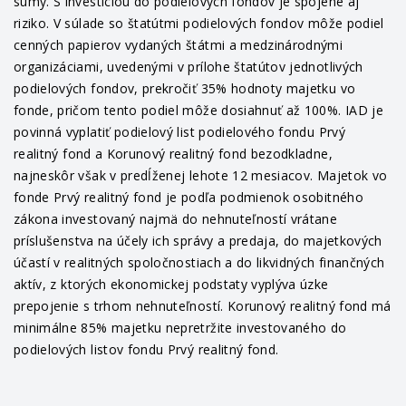
sumy. S investíciou do podielových fondov je spojené aj
riziko. V súlade so štatútmi podielových fondov môže podiel
cenných papierov vydaných štátmi a medzinárodnými
organizáciami, uvedenými v prílohe štatútov jednotlivých
podielových fondov, prekročiť 35% hodnoty majetku vo
fonde, pričom tento podiel môže dosiahnuť až 100%. IAD je
povinná vyplatiť podielový list podielového fondu Prvý
realitný fond a Korunový realitný fond bezodkladne,
najneskôr však v predĺženej lehote 12 mesiacov. Majetok vo
fonde Prvý realitný fond je podľa podmienok osobitného
zákona investovaný najmä do nehnuteľností vrátane
príslušenstva na účely ich správy a predaja, do majetkových
účastí v realitných spoločnostiach a do likvidných finančných
aktív, z ktorých ekonomickej podstaty vyplýva úzke
prepojenie s trhom nehnuteľností. Korunový realitný fond má
minimálne 85% majetku nepretržite investovaného do
podielových listov fondu Prvý realitný fond.