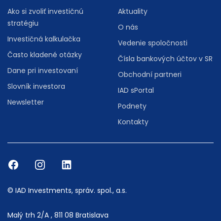
Ako si zvoliť investičnú
Aktuality
stratégiu
O nás
Investičná kalkulačka
Vedenie spoločnosti
Často kladené otázky
Čísla bankových účtov v SR
Dane pri investovaní
Obchodní partneri
Slovník investora
IAD sPortal
Newsletter
Podnety
Kontakty
© IAD Investments, správ. spol., a.s.
Malý trh 2/A , 811 08 Bratislava