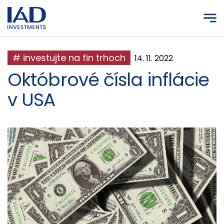
Prejsť na hlavný obsah
# investujte na fin trhoch
14. 11. 2022
Októbrové čísla inflácie
v USA