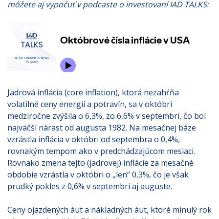
môžete aj vypočuť v podcaste o investovaní IAD TALKS:
Jadrová inflácia (core inflation), ktorá nezahŕňa
volatilné ceny energií a potravín, sa v októbri
medziročne zvýšila o 6,3%, zo 6,6% v septembri, čo bol
najväčší nárast od augusta 1982. Na mesačnej báze
vzrástla inflácia v októbri od septembra o 0,4%,
rovnakým tempom ako v predchádzajúcom mesiaci.
Rovnako zmena tejto (jadrovej) inflácie za mesačné
obdobie vzrástla v októbri o „len“ 0,3%, čo je však
prudký pokles z 0,6% v septembri aj auguste.
Ceny ojazdených áut a nákladných áut, ktoré minulý rok