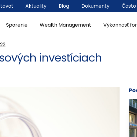
stovať
Aktuality
Blog
Dokumenty
Často
Sporenie
Wealth Management
Výkonnosť fo
022
sových investíciach
Po