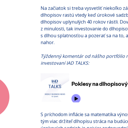
za nami.
Na začiatok si treba vysvetliť niekoľko z
dlhopisov rastú vtedy keď úrokové sadzby
dlhopisov uplynulých 40 rokov rástli. Do
z minulosti, tak investovanie do dlhopiso
s dlhou splatnosťou a pozerať sa na to,
nahor.
Týždenný komentár od nášho portfólio m
investovaní IAD TALKS:
S príchodom inflácie sa matematika výnosu