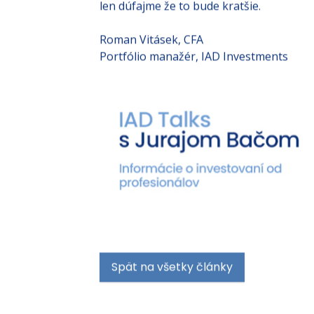
proces trvať je ťažko povedať. Situácia do
len dúfajme že to bude kratšie.
Roman Vitásek, CFA
Portfólio manažér, IAD Investments
Spät na všetky články