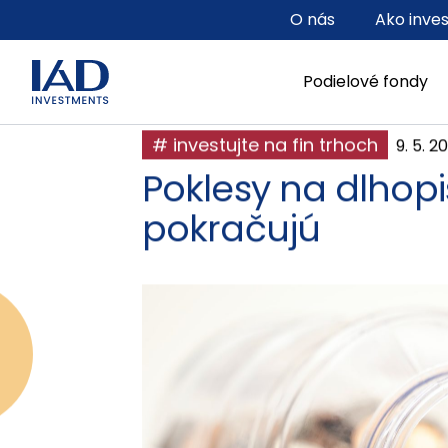
Prejsť na hlavný obsah
O nás
Ako inve
Podielové fondy
# investujte na fin trhoch
9. 5. 2
Poklesy na dlhopi
pokračujú