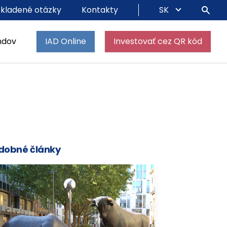
 kladené otázky
Kontakty
SK
ndov
IAD Online
Investovať cez QR kód
dobné články