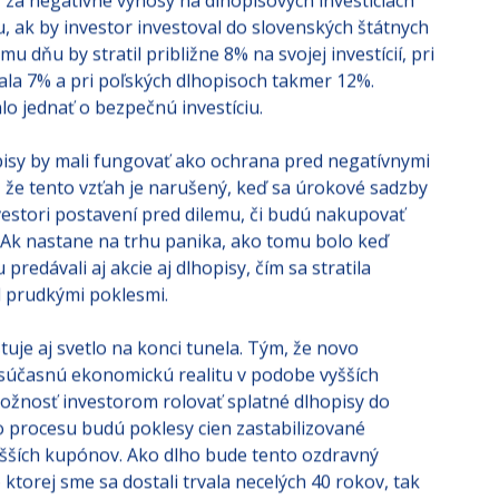
ej kúpnej sile. Práve tento faktor v spojení s vývojom
 za negatívne výnosy na dlhopisových investíciách
, ak by investor investoval do slovenských štátnych
 dňu by stratil približne 8% na svojej investícií, pri
ala 7% a pri poľských dlhopisoch takmer 12%.
lo jednať o bezpečnú investíciu.
pisy by mali fungovať ako ochrana pred negatívnymi
, že tento vzťah je narušený, keď sa úrokové sadzby
estori postavení pred dilemu, či budú nakupovať
. Ak nastane na trhu panika, ako tomu bolo keď
predávali aj akcie aj dlhopisy, čím sa stratila
d prudkými poklesmi.
tuje aj svetlo na konci tunela. Tým, že novo
 súčasnú ekonomickú realitu v podobe vyšších
možnosť investorom rolovať splatné dlhopisy do
 procesu budú poklesy cien zastabilizované
ších kupónov. Ako dlho bude tento ozdravný