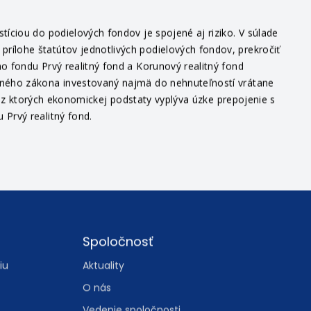
edajných miestach, v sídle depozitára alebo na www.iad.sk.
íciou do podielových fondov je spojené aj riziko. V súlade
ílohe štatútov jednotlivých podielových fondov, prekročiť
o fondu Prvý realitný fond a Korunový realitný fond
itného zákona investovaný najmä do nehnuteľností vrátane
v, z ktorých ekonomickej podstaty vyplýva úzke prepojenie s
Prvý realitný fond.
Spoločnosť
iu
Aktuality