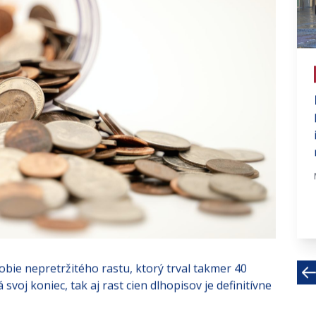
# investujte na fin trhoch
Hodnota akcií Muskovej Tesly
sa prepadá
Akcie spoločnosti Tesla, ktorej
majiteľom je Elon Musk, znova padli.
Americký miliardár v...
Dec 27, 2022 · 5 MIN
bie nepretržitého rastu, ktorý trval takmer 40
voj koniec, tak aj rast cien dlhopisov je definitívne