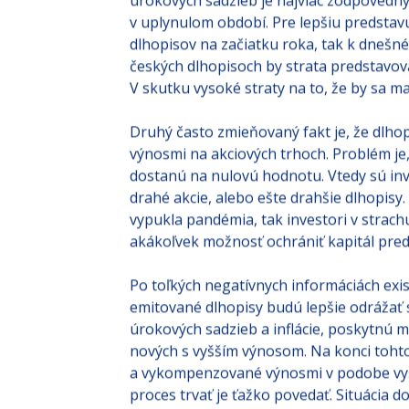
tým viac držiteľ dlhopisu stráca na budúc
úrokových sadzieb je najviac zodpovedný
v uplynulom období. Pre lepšiu predstavu
dlhopisov na začiatku roka, tak k dnešnému
českých dlhopisoch by strata predstavov
V skutku vysoké straty na to, že by sa ma
Druhý často zmieňovaný fakt je, že dlho
výnosmi na akciových trhoch. Problém je
dostanú na nulovú hodnotu. Vtedy sú inv
drahé akcie, alebo ešte drahšie dlhopisy
vypukla pandémia, tak investori v strachu 
akákoľvek možnosť ochrániť kapitál pre
Po toľkých negatívnych informáciách exis
emitované dlhopisy budú lepšie odrážať
úrokových sadzieb a inflácie, poskytnú 
nových s vyšším výnosom. Na konci tohto
a vykompenzované výnosmi v podobe vyš