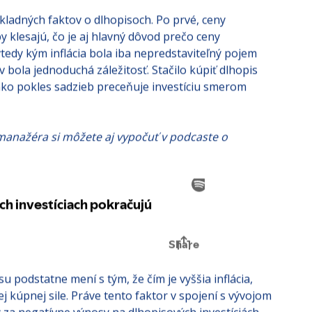
ákladných faktov o dlhopisoch. Po prvé, ceny
 klesajú, čo je aj hlavný dôvod prečo ceny
vtedy kým inflácia bola iba nepredstaviteľný pojem
v bola jednoduchá záležitosť. Stačilo kúpiť dlhopis
 ako pokles sadzieb preceňuje investíciu smerom
anažéra si môžete aj vypočuť v podcaste o
 podstatne mení s tým, že čím je vyššia inflácia,