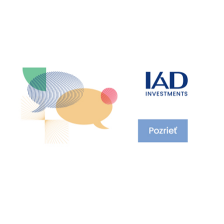
 ktorej sme sa dostali trvala necelých 40 rokov, tak