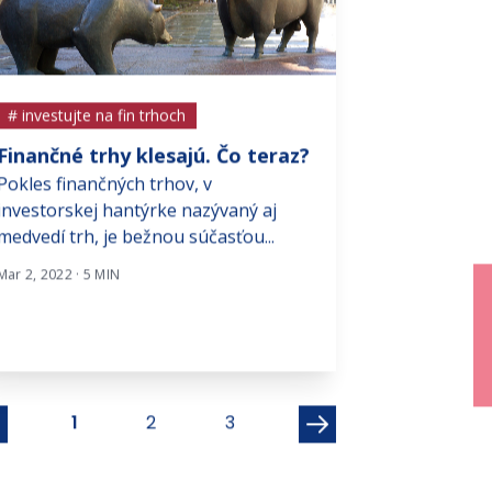
# investujte na fin trhoch
# investujte na f
Finančné trhy klesajú. Čo teraz?
Recesia aleb
Pokles finančných trhov, v
aktuálne vy
investorskej hantýrke nazývaný aj
finančnom t
medvedí trh, je bežnou súčasťou...
Americké akcie 
dostali pod tlak
Mar 2, 2022 · 5 MIN
investorom ďalši
Sep 20, 2022 · 2 MI
1
2
3