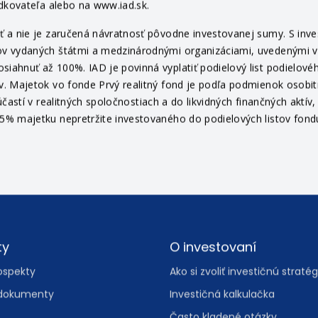
ol., a.s. (ďalej len „IAD“) v slovenskom jazyku v sídle IAD, na pr
edkovateľa alebo na www.iad.sk.
 a nie je zaručená návratnosť pôvodne investovanej sumy. S invest
v vydaných štátmi a medzinárodnými organizáciami, uvedenými v pr
ahnuť až 100%. IAD je povinná vyplatiť podielový list podielovéh
v. Majetok vo fonde Prvý realitný fond je podľa podmienok osob
častí v realitných spoločnostiach a do likvidných finančných aktí
% majetku nepretržite investovaného do podielových listov fondu 
ty
O investovaní
ospekty
Ako si zvoliť investičnú stratég