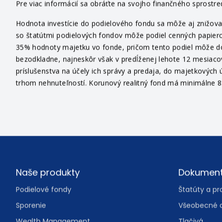
informáciami pre investorov fondov IAD Investments, správ. sp
Pre viac informácií sa obráťte na svojho finančného sprostr
Hodnota investície do podielového fondu sa môže aj znižovať
so štatútmi podielových fondov môže podiel cenných papiero
35% hodnoty majetku vo fonde, pričom tento podiel môže dosi
bezodkladne, najneskôr však v predĺženej lehote 12 mesiaco
príslušenstva na účely ich správy a predaja, do majetkových ú
trhom nehnuteľností. Korunový realitný fond má minimálne 85
Footer
Naše produkty
Dokumen
Podielové fondy
Štatúty a pr